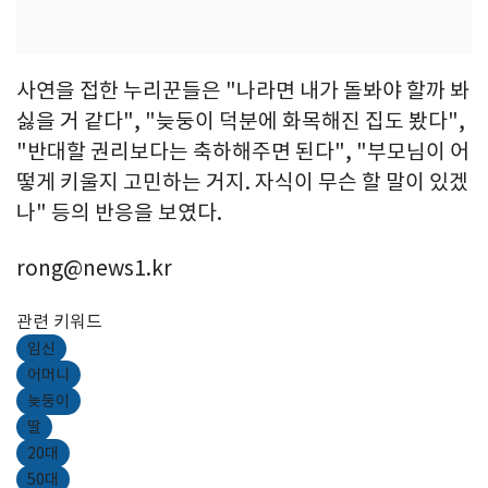
사연을 접한 누리꾼들은 "나라면 내가 돌봐야 할까 봐
싫을 거 같다", "늦둥이 덕분에 화목해진 집도 봤다",
"반대할 권리보다는 축하해주면 된다", "부모님이 어
떻게 키울지 고민하는 거지. 자식이 무슨 할 말이 있겠
나" 등의 반응을 보였다.
rong@news1.kr
관련 키워드
임신
어머니
늦둥이
딸
20대
50대