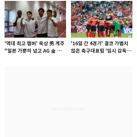
'역대 최고 멤버' 육상 男 계주
'16일 간 4경기' 결코 가볍지
"일본 가뿐히 넘고 AG 金 따겠
않은 축구대표팀 '임시 감독'
다"
무게