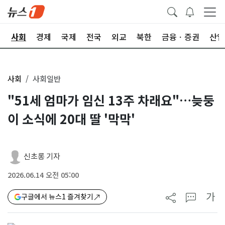
치
사회
경제
국제
전국
외교
북한
금융ㆍ증권
산업
사회
사회일반
"51세 엄마가 임신 13주 차래요"…늦둥
이 소식에 20대 딸 '막막'
신초롱 기자
2026.06.14 오전 05:00
가
구글에서 뉴스1 즐겨찾기