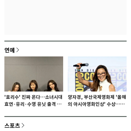
연예
'효리수' 진짜 온다…소녀시대
양자경, 부산국제영화제 '올해
효연·유리·수영 유닛 출격 [N
의 아시아영화인상' 수상…15
이슈]
년만에 부산 온다
스포츠