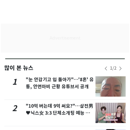
많이 본 뉴스
1
/
2
"눈 안감기고 입 돌아가"…'8혼' 유
1
퉁, 안면마비 근황 유튜브서 공개
"10억 버는데 9억 써요?"…삼전男
2
♥닉스女 3:3 단체소개팅 예능 화
제