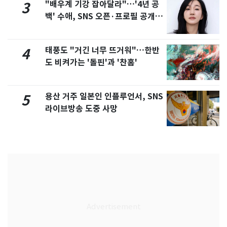
"배우계 기강 잡아달라"…'4년 공
3
백' 수애, SNS 오픈·프로필 공개
화제
태풍도 "거긴 너무 뜨거워"…한반
4
도 비켜가는 '돌핀'과 '찬홈'
용산 거주 일본인 인플루언서, SNS
5
라이브방송 도중 사망