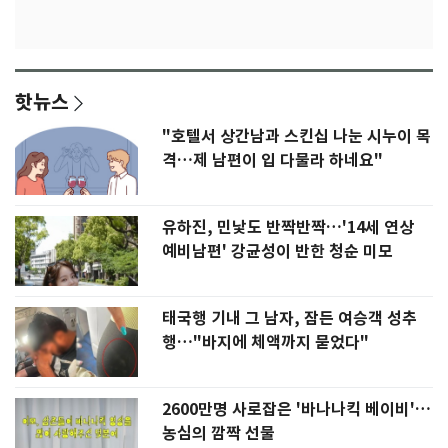
핫뉴스
"호텔서 상간남과 스킨십 나눈 시누이 목
격…제 남편이 입 다물라 하네요"
유하진, 민낯도 반짝반짝…'14세 연상
예비남편' 강균성이 반한 청순 미모
태국행 기내 그 남자, 잠든 여승객 성추
행…"바지에 체액까지 묻었다"
2600만명 사로잡은 '바나나킥 베이비'…
농심의 깜짝 선물