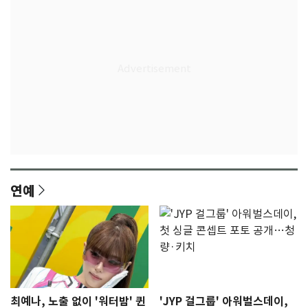
연예
최예나, 노출 없이 '워터밤' 퀸
'JYP 걸그룹' 아워벌스데이,