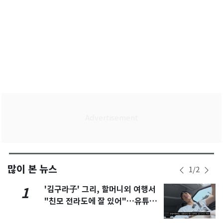
많이 본 뉴스
1
/
2
'김구라子' 그리, 할머니외 여행서
1
"친모 전라도에 잘 있어"…유튜브
서 언급