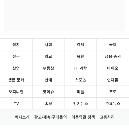
정치
사회
경제
국제
전국
외교
북한
금융·증권
산업
부동산
IT·과학
바이오
생활·문화
연예
스포츠
연재물
오피니언
핫이슈
피플
포토
TV
속보
인기뉴스
주요뉴스
회사소개
광고/제휴·구매문의
이용약관·정책
고충처리