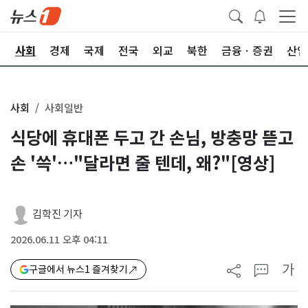
치
사회
경제
국제
전국
외교
북한
금융ㆍ증권
산업
사회
사회일반
식당에 휴대폰 두고 간 손님, 방충망 뜯고
손 '쓱'…"달라면 줄 텐데, 왜?"[영상]
김학진 기자
2026.06.11 오후 04:11
가
구글에서 뉴스1 즐겨찾기