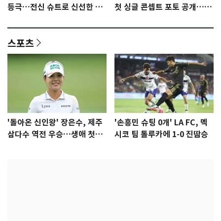
등극…전신 슈트로 신선한 충
첫 싱글 콘셉트 포토 공개…청
격 [N샷]
량·키치
스포츠
'돌아온 신인왕' 장은수, 제주
'손흥민 슈팅 0개' LA FC, 멕
삼다수 역전 우승…생애 첫승
시코 팀 톨루카에 1-0 진땀승
감격