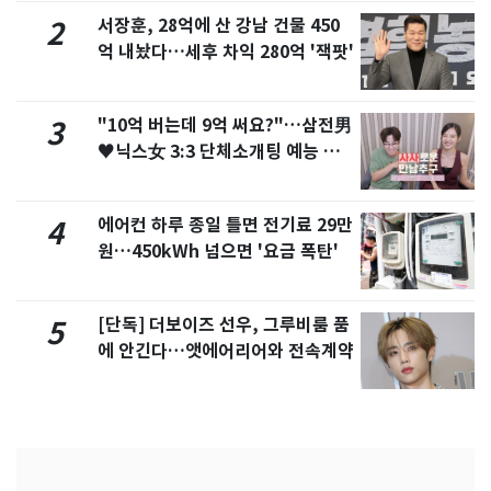
서장훈, 28억에 산 강남 건물 450
2
억 내놨다…세후 차익 280억 '잭팟'
"10억 버는데 9억 써요?"…삼전男
3
♥닉스女 3:3 단체소개팅 예능 화
제
에어컨 하루 종일 틀면 전기료 29만
4
원…450kWh 넘으면 '요금 폭탄'
[단독] 더보이즈 선우, 그루비룸 품
5
에 안긴다…앳에어리어와 전속계약