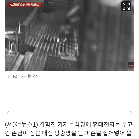
JTBC '사건반장'
(서울=뉴스1) 김학진 기자 = 식당에 휴대전화를 두고
간 손님이 정문 대신 방충망을 뜯고 손을 집어넣어 물