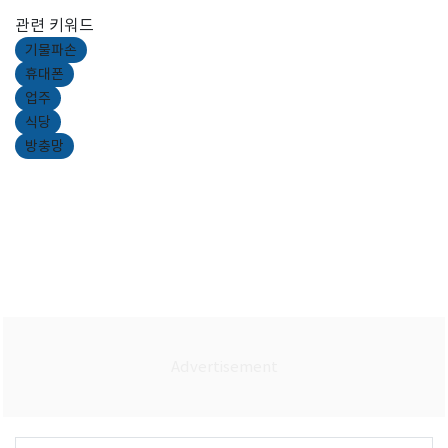
관련 키워드
기물파손
휴대폰
업주
식당
방충망