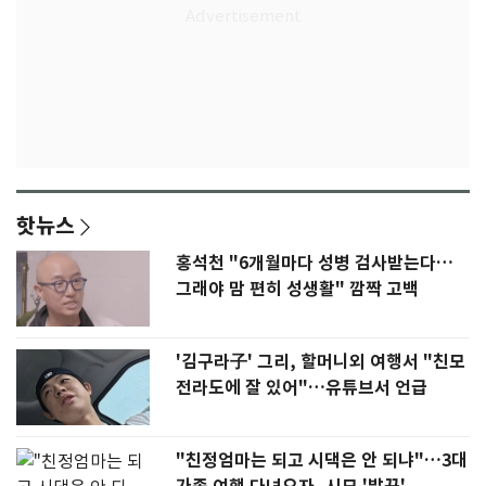
핫뉴스
홍석천 "6개월마다 성병 검사받는다…
그래야 맘 편히 성생활" 깜짝 고백
'김구라子' 그리, 할머니외 여행서 "친모
전라도에 잘 있어"…유튜브서 언급
"친정엄마는 되고 시댁은 안 되냐"…3대