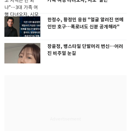
가족 여행 다녀오자, 시모 '발끈'
한정수, 황정민 응원 "얼굴 알려진 연예
인만 호구…폭로녀도 신분 공개해라"
장윤정, 뱅스타일 단발머리 변신…어려
진 비주얼 눈길