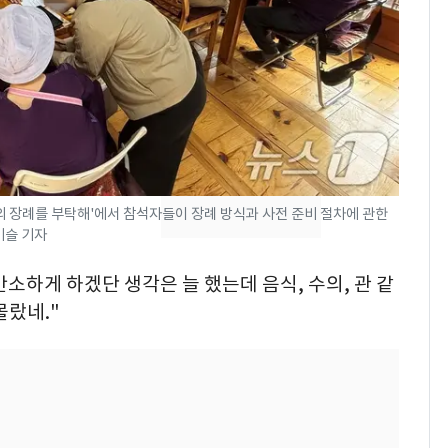
제작사 회장 수사…자본
시장법 위반 의혹
회춘실험 억만장자, '여
8
친 생리혈' 냉동고 보
관…"자궁 내부 궁금
해"
낮 최고 37도 폭염 계
9
속…전국 곳곳 비 [오늘
나의 장례를 부탁해'에서 참석자들이 장례 방식과 사전 준비 절차에 관한
날씨]
이비슬 기자
'심판 성접대'가 끝 아니
10
간소하게 하겠단 생각은 늘 했는데 음식, 수의, 관 같
었다…축구협회장 출장
에 부인 3회 동반 '펑펑'
몰랐네."