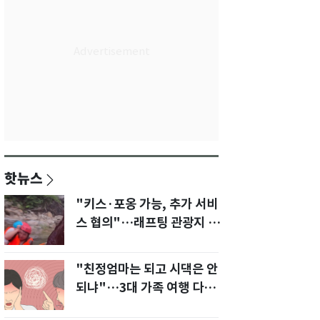
핫뉴스
"키스·포옹 가능, 추가 서비
스 협의"…래프팅 관광지 '동
반 여성' 논란
"친정엄마는 되고 시댁은 안
되냐"…3대 가족 여행 다녀
오자, 시모 '발끈'