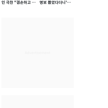
인 극찬 "겸손하고 노
명보 뽑았다더니'…2
력하는 선수…좋은
년 만에 말 바꾼 이임
첫인상"
생