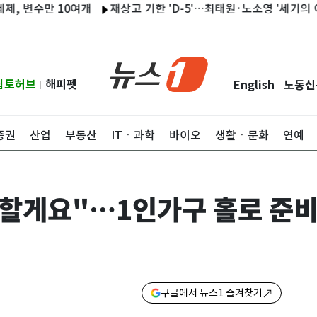
만 10여개
재상고 기한 'D-5'…최태원·노소영 '세기의 이혼' 대
립토허브
해피펫
English
노동신
|
|
증권
산업
부동산
ITㆍ과학
바이오
생활ㆍ문화
연예
 할게요"…1인가구 홀로 준비
구글에서 뉴스1 즐겨찾기