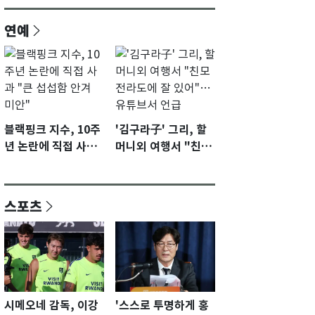
연예
블랙핑크 지수, 10주
'김구라子' 그리, 할
년 논란에 직접 사과
머니외 여행서 "친모
"큰 섭섭함 안겨 미
전라도에 잘 있어"…
안"
유튜브서 언급
스포츠
시메오네 감독, 이강
'스스로 투명하게 홍