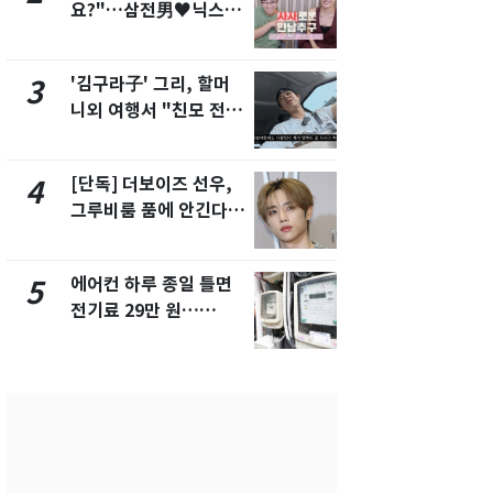
요?"…삼전男♥닉스女
제작사 회장
3:3 단체소개팅 예능 화
시장법 위반
제
'김구라子' 그리, 할머
회춘실험 억만
3
8
니외 여행서 "친모 전라
친 생리혈' 냉동고 보
도에 잘 있어"…유튜브
관…"자궁 
서 언급
해"
[단독] 더보이즈 선우,
낮 최고 37
4
9
그루비룸 품에 안긴다…
속…전국 곳곳
앳에어리어와 전속계약
날씨]
에어컨 하루 종일 틀면
'심판 성접대
5
10
전기료 29만 원…
었다…축구
450kWh 넘으면 '요금
에 부인 3회 
폭탄'