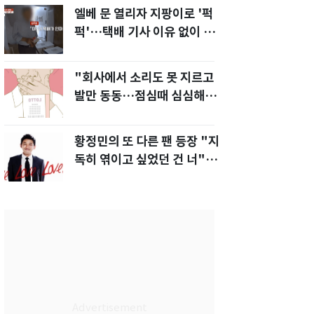
엘베 문 열리자 지팡이로 '퍽
퍽'…택배 기사 이유 없이 폭
행한 아파트 주민[영상]
"회사에서 소리도 못 지르고
발만 동동…점심때 심심해서
산 복권이 1등"
황정민의 또 다른 팬 등장 "지
독히 엮이고 싶었던 건 너" 폭
로녀 직격