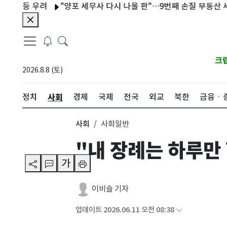
 우려
"양포 세무사 다시 나올 판"…9번째 손질 부동산 세제, 변수
크
2026.8.8 (토)
사회
정치
경제
국제
전국
외교
북한
금융ㆍ
사회
사회일반
"내 장례는 하루만
가
이비슬 기자
업데이트 2026.06.11 오전 08:38