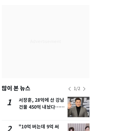
서울
24
℃
부산
27
℃
대구
26
℃
인천
26
℃
광주
28
℃
대전
27
℃
울산
26
℃
강릉
19
℃
많이 본 뉴스
1
/
2
제주
26
℃
서장훈, 28억에 산 강남
13호 태풍 '
1
6
건물 450억 내놨다…세
키나와·가고
후 차익 280억 '잭팟'
근…26만명
"10억 버는데 9억 써
[단독] 경찰,
2
7