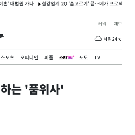
법원 가나
철강업계 2Q '숨고르기' 끝…메가 프로젝트 타고 하반기
커넥트
제보
|
제주
26
℃
문
서울
24
℃
부산
27
℃
스포츠
오피니언
피플
포토
TV
대구
26
℃
인천
26
℃
하는 '품위사'
광주
28
℃
대전
27
℃
울산
26
℃
강릉
19
℃
제주
26
℃