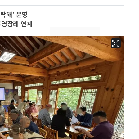
부탁해' 운영
공영장례 연계
13호 태풍 '돌핀' 日오
6
키나와·가고시마현 접
근…26만명 대피령
[단독] 경찰, '김부장'
7