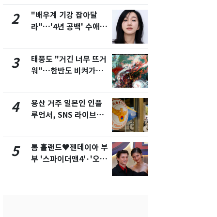
제
새겼다
"배우계 기강 잡아달
펄펄 끓는 서
2
7
라"…'4년 공백' 수애,
돌파하나…한
SNS 오픈·프로필 공개
폭염[오늘날
화제
태풍도 "거긴 너무 뜨거
SK하이닉스
3
8
워"…한반도 비켜가는
켓 하한가…
'돌핀'과 '찬홈'
에 시초가 
용산 거주 일본인 인플
"캐리비안 
4
9
루언서, SNS 라이브방
의실에 남자
송 도중 사망
요"…경찰 
톰 홀랜드♥젠데이아 부
전남광주통
5
10
부 '스파이더맨4'·'오디
무부시장 후
세이'로 극장 장악
윤난실 지명