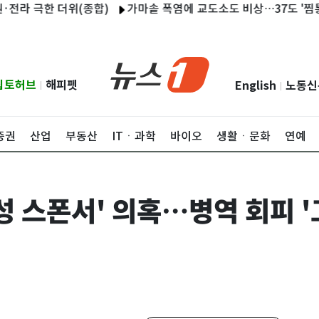
극한 더위(종합)
가마솥 폭염에 교도소도 비상…37도 '찜통' 수용
립토허브
해피펫
English
노동신
|
|
증권
산업
부동산
ITㆍ과학
바이오
생활ㆍ문화
연예
성 스폰서' 의혹…병역 회피 '