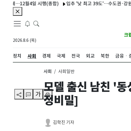
…12월4일 시행(종합)
입추 '낮 최고 39도'…수도권·강원·전라 
크
2026.8.6 (목)
사회
정치
경제
국제
전국
외교
북한
금융ㆍ
사회
사회일반
모델 출신 남친 '동
가
정비밀]
김학진 기자