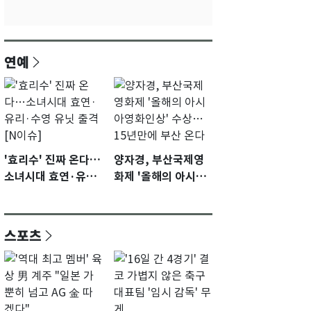
연예
'효리수' 진짜 온다…
양자경, 부산국제영
소녀시대 효연·유리·
화제 '올해의 아시아
수영 유닛 출격 [N이
영화인상' 수상…15
슈]
년만에 부산 온다
스포츠