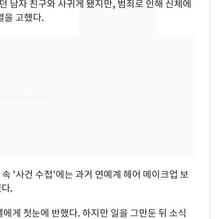
리던 남자 친구와 사귀게 됐지만, 범죄로 인해 신체에
새겼다
펄펄 끓는 서울, 40도
7
별을 고했다.
돌파하나…한낮 39도
폭염[오늘날씨]
SK하이닉스 또 프리마
8
켓 하한가…달랑 11주
에 시초가 소동
"캐리비안 베이 여자 탈
9
의실에 남자가 있어
요"…경찰 수사
전남광주통합특별시 정
10
무부시장 후보 백승주·
윤난실 지명
 속 '사건 수첩'에는 과거 연예계 헤어 메이크업 보
다.
델에게 첫눈에 반했다. 하지만 일을 그만둔 뒤 소식