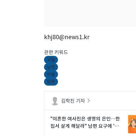
khj80@news1.kr
관련 키워드
모델
남친
이별
탐정
김학진 기자
"이혼한 여사친은 생명의 은인…한
집서 살게 해달라" 남편 요구에 '절
망'