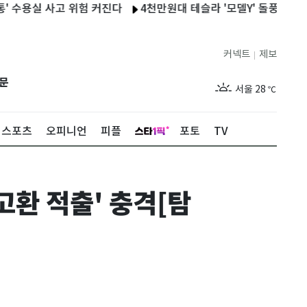
실 사고 위험 커진다
4천만원대 테슬라 '모델Y' 돌풍…필랑트·액티
커넥트
제보
|
제주
27
℃
문
서울
28
℃
부산
26
℃
스포츠
오피니언
피플
포토
TV
대구
26
℃
인천
28
℃
고환 적출' 충격[탐
광주
25
℃
대전
26
℃
울산
24
℃
강릉
23
℃
제주
27
℃