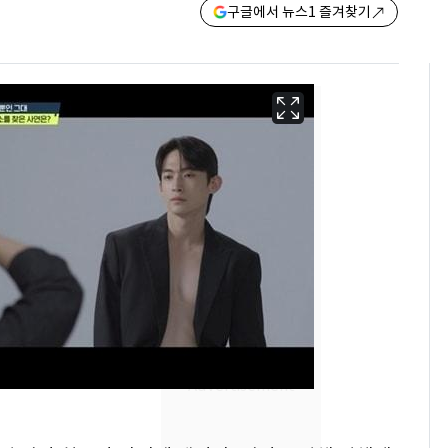
구글에서 뉴스1 즐겨찾기
[단독]"이번 역은 신논
6
현, 토스역입니다"…서
울 지하철에 토스 이름