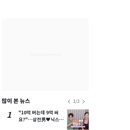
서울
28
℃
부산
26
℃
대구
26
℃
인천
28
℃
광주
25
℃
대전
26
℃
울산
24
℃
강릉
23
℃
제주
27
℃
많이 본 뉴스
1
/
2
"10억 버는데 9억 써
[단독]"이번
1
6
요?"…삼전男♥닉스女
현, 토스역
3:3 단체소개팅 예능 화
울 지하철에