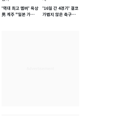
'역대 최고 멤버' 육상
'16일 간 4경기' 결코
男 계주 "일본 가뿐히
가볍지 않은 축구대
넘고 AG 金 따겠다"
표팀 '임시 감독' 무게