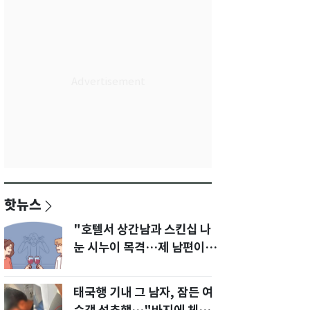
핫뉴스
"호텔서 상간남과 스킨십 나
눈 시누이 목격…제 남편이
입 다물라 하네요"
태국행 기내 그 남자, 잠든 여