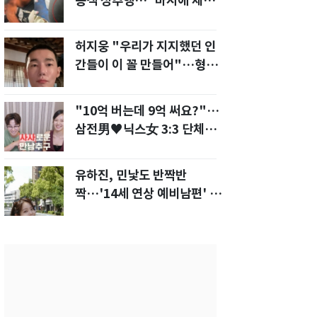
승객 성추행…"바지에 체액
까지 묻었다"
허지웅 "우리가 지지했던 인
간들이 이 꼴 만들어"…형소
법 개정안에 발끈
"10억 버는데 9억 써요?"…
삼전男♥닉스女 3:3 단체소
개팅 예능 화제
유하진, 민낯도 반짝반
짝…'14세 연상 예비남편' 강
균성이 반한 청순 미모