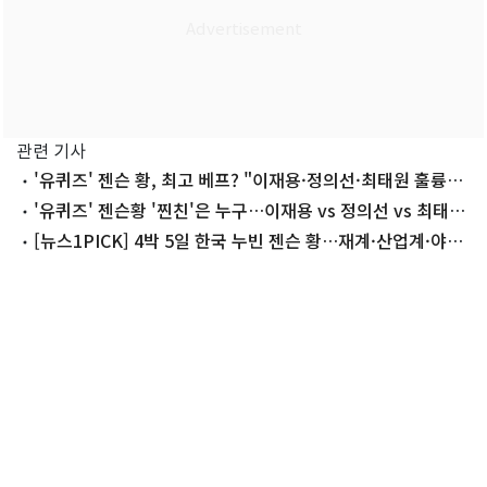
관련 기사
'유퀴즈' 젠슨 황, 최고 베프? "이재용·정의선·최태원 훌륭한
리더, 모두 친해"
'유퀴즈' 젠슨황 '찐친'은 누구…이재용 vs 정의선 vs 최태원
밸런스 게임
[뉴스1PICK] 4박 5일 한국 누빈 젠슨 황…재계·산업계·야구
장 종횡무진