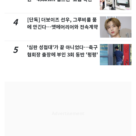
[단독] 더보이즈 선우, 그루비룸 품
4
에 안긴다…앳에어리어와 전속계약
'심판 성접대'가 끝 아니었다…축구
5
협회장 출장에 부인 3회 동반 '펑펑'