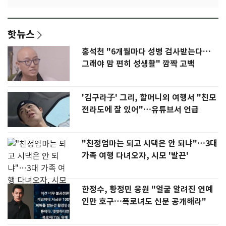
핫뉴스
홍석천 "6개월마다 성병 검사받는다…
그래야 맘 편히 성생활" 깜짝 고백
'김구라子' 그리, 할머니외 여행서 "친모
전라도에 잘 있어"…유튜브서 언급
"친정엄마는 되고 시댁은 안 되냐"…3대
가족 여행 다녀오자, 시모 '발끈'
한정수, 황정민 응원 "얼굴 알려진 연예
인만 호구…폭로녀도 신분 공개해라"