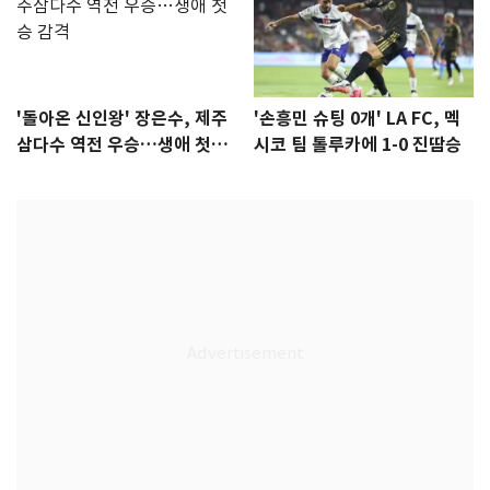
'돌아온 신인왕' 장은수, 제주
'손흥민 슈팅 0개' LA FC, 멕
삼다수 역전 우승…생애 첫승
시코 팀 톨루카에 1-0 진땀승
감격