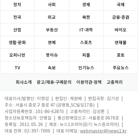
정치
사회
경제
국제
전국
외교
북한
금융·증권
산업
부동산
IT·과학
바이오
생활·문화
연예
스포츠
연재물
오피니언
핫이슈
피플
포토
TV
속보
인기뉴스
주요뉴스
회사소개
광고/제휴·구매문의
이용약관·정책
고충처리
대표이사/발행인 : 이영섭
|
편집인 : 채원배
|
편집국장 : 김기성
|
주소 : 서울시 종로구 종로 47 (공평동,SC빌딩17층)
|
사업자등록번호 : 101-86-62870
|
고충처리인 : 김성환
|
청소년보호책임자 : 안병길
|
통신판매업신고 : 서울종로 0676호
|
등록일 : 2011. 05. 26
|
제호 : 뉴스1코리아(읽기: 뉴스원코리아)
|
대표 전화 : 02-397-7000
|
대표 이메일 :
webmaster@news1.kr