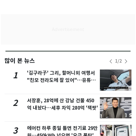
많이 본 뉴스
1
/
2
'김구라子' 그리, 할머니외 여행서
1
"친모 전라도에 잘 있어"…유튜브
서 언급
서장훈, 28억에 산 강남 건물 450
2
억 내놨다…세후 차익 280억 '잭팟'
에어컨 하루 종일 틀면 전기료 29만
3
원…450kWh 넘으면 '요금 폭탄'