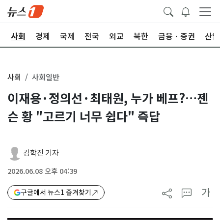
치
사회
경제
국제
전국
외교
북한
금융ㆍ증권
산업
사회
사회일반
이재용·정의선·최태원, 누가 베프?…젠
슨 황 "고르기 너무 쉽다" 즉답
김학진 기자
2026.06.08 오후 04:39
가
구글에서 뉴스1 즐겨찾기