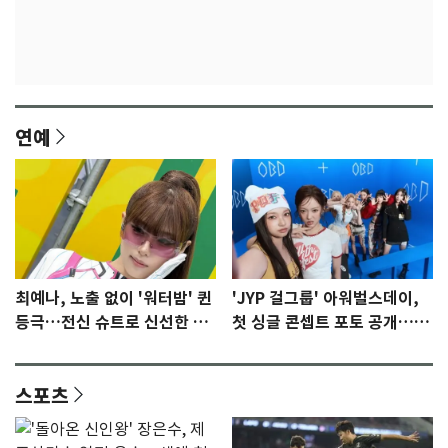
연예
최예나, 노출 없이 '워터밤' 퀸
'JYP 걸그룹' 아워벌스데이,
등극…전신 슈트로 신선한 충
첫 싱글 콘셉트 포토 공개…청
격 [N샷]
량·키치
스포츠