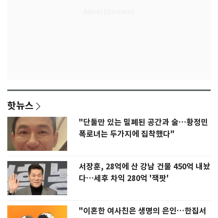
핫뉴스
"단둘만 있는 밀폐된 공간과 술…황정민
폭로녀는 두가지에 집착했다"
서장훈, 28억에 산 강남 건물 450억 내놨
다…세후 차익 280억 '잭팟'
"이혼한 여사친은 생명의 은인…한집서