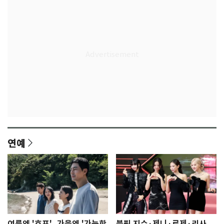
연예
여름엔 '호프', 가을엔 '가능한
블핑 지수·제니·로제·리사,