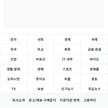
정치
사회
경제
국제
전국
외교
북한
금융·증권
산업
부동산
IT·과학
바이오
생활·문화
연예
스포츠
연재물
오피니언
핫이슈
피플
포토
TV
속보
인기뉴스
주요뉴스
회사소개
광고/제휴·구매문의
이용약관·정책
고충처리