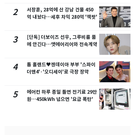
서장훈, 28억에 산 강남 건물 450
2
억 내놨다…세후 차익 280억 '잭팟'
[단독] 더보이즈 선우, 그루비룸 품
3
에 안긴다…앳에어리어와 전속계약
톰 홀랜드♥젠데이아 부부 '스파이
4
더맨4'·'오디세이'로 극장 장악
에어컨 하루 종일 틀면 전기료 29만
5
원…450kWh 넘으면 '요금 폭탄'