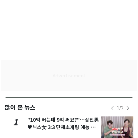
많이 본 뉴스
1
/
2
"10억 버는데 9억 써요?"…삼전男
1
♥닉스女 3:3 단체소개팅 예능 화
제