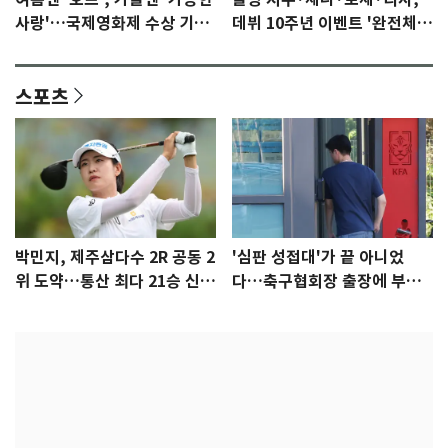
사랑'…국제영화제 수상 기대
데뷔 10주년 이벤트 '완전체'
감 [N이슈]
참석 확정…기대감 UP
스포츠
박민지, 제주삼다수 2R 공동 2
'심판 성접대'가 끝 아니었
위 도약…통산 최다 21승 신기
다…축구협회장 출장에 부인
록 도전
3회 동반 '펑펑'