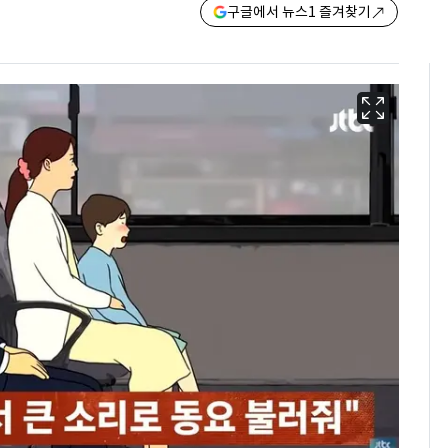
구글에서 뉴스1 즐겨찾기
13호 태풍 '돌핀' 日오
6
키나와·가고시마현 접
근…26만명 대피령