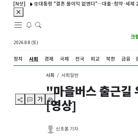
N샷]
李대통령 "결혼 불이익 없앤다"…대출·청약·세제 22개 과
크
2026.8.8 (토)
사회
정치
경제
국제
전국
외교
북한
금융ㆍ
사회
사회일반
"마을버스 출근길 
가
[영상]
신초롱 기자