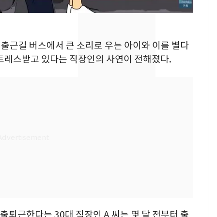
낮 최고 37도 폭염 계
7
속…전국 곳곳 비 [오늘
날씨]
침 출근길 버스에서 큰 소리로 우는 아이와 이를 별다
스트레스받고 있다는 직장인의 사연이 전해졌다.
[단독]중수청 가는 검찰
8
수사관 경력 합산 추
진…법무사·집행관 '혜
택' 유지
"캐리비안 베이 여자 탈
9
의실에 남자가 있어
요"…경찰 수사
전남광주 화정역 인근서
10
교통사고로 40대 심정
지…6명 부상
 출퇴근한다는 30대 직장인 A 씨는 몇 달 전부터 출