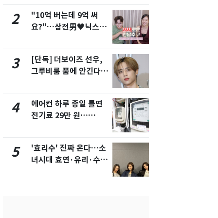
"10억 버는데 9억 써
낮 최고 37
2
7
요?"…삼전男♥닉스女
속…전국 곳곳
3:3 단체소개팅 예능 화
날씨]
제
[단독] 더보이즈 선우,
[단독]중수
3
8
그루비룸 품에 안긴다…
수사관 경력
앳에어리어와 전속계약
진…법무사·
택' 유지
에어컨 하루 종일 틀면
"캐리비안 
4
9
전기료 29만 원…
의실에 남자
450kWh 넘으면 '요금
요"…경찰 
폭탄'
'효리수' 진짜 온다…소
전남광주 화
5
10
녀시대 효연·유리·수영
교통사고로 
유닛 출격 [N이슈]
지…6명 부