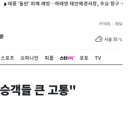
 '돌핀' 피해 예방…하태영 태안해경서장, 주요 항구·해수욕장 점검
커넥트
제보
|
제주
30
℃
문
서울
35
℃
부산
33
℃
스포츠
오피니언
피플
포토
TV
대구
31
℃
인천
36
℃
승객들 큰 고통"
광주
33
℃
대전
36
℃
울산
32
℃
강릉
22
℃
제주
30
℃