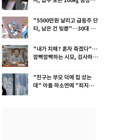
지, 업무 보는 100㎏ 남성…
부딪히면 신경질"
"5500만원 날리고 급등주 단
타, 남은 건 빚뿐"…30대 여
성 파혼 위기
"내가 치매? 혼자 죽겠다"…
깜빡깜빡하는 시모, 검사하라
하자 '발끈'
"친구는 부모 덕에 집 샀는
데" 아들 하소연에 "죄지었
다" 사죄 '먹먹'