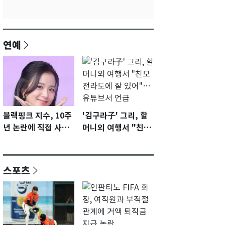
연예
블랙핑크 지수, 10주
'김구라子' 그리, 할
년 논란에 직접 사과
머니외 여행서 "친모
"큰 섭섭함 안겨 미
전라도에 잘 있어"…
안"
유튜브서 언급
스포츠