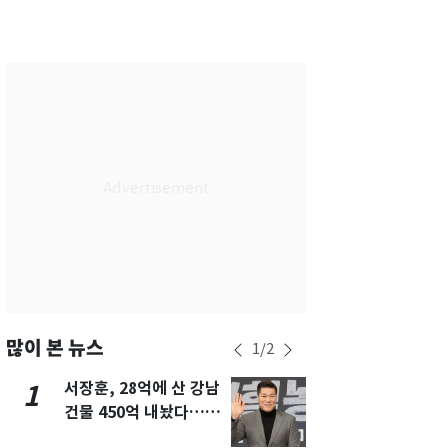
서울
35
℃
부산
33
℃
대구
31
℃
인천
36
℃
광주
33
℃
대전
36
℃
울산
32
℃
강릉
22
℃
제주
30
℃
많이 본 뉴스
1
/
2
서장훈, 28억에 산 강남
13호 태풍 '
1
6
건물 450억 내놨다…세
키나와·가고
후 차익 280억 '잭팟'
근…26만명