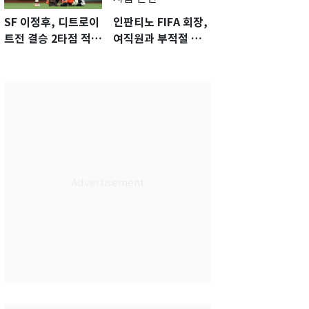
SF 이정후, 디트로이
인판티노 FIFA 회장,
트전 결승 2타점 적시
여직원과 부적절 관
타…5-2 승리 견인
계에 거액 퇴직금 지
급 논란