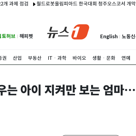
제 점검
월드로봇올림피아드 한국대회 청주오스코서 개막
태풍
립토허브
해피펫
English
노동신
|
|
증권
산업
부동산
ITㆍ과학
바이오
생활ㆍ문화
연예
우는 아이 지켜만 보는 엄마…