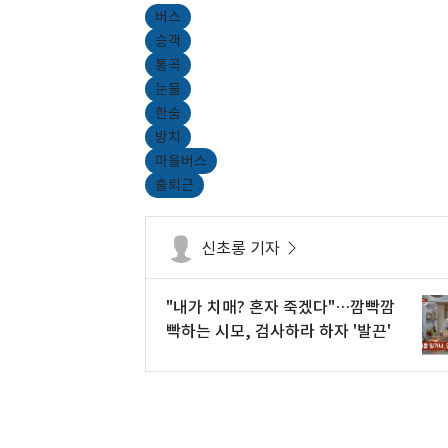
버스
승객
통곡
눈물
한숨
방치
마을버스
출퇴근
신초롱 기자
"내가 치매? 혼자 죽겠다"…깜빡깜
빡하는 시모, 검사하라 하자 '발끈'