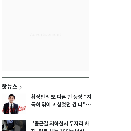
핫뉴스
황정민의 또 다른 팬 등장 "지
독히 엮이고 싶었던 건 너" 폭
로녀 직격
"출근길 지하철서 두자리 차