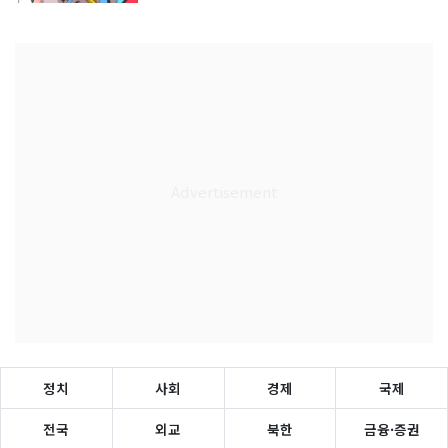
정치
사회
경제
국제
전국
외교
북한
금융·증권