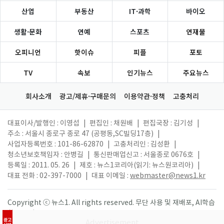
산업
부동산
IT·과학
바이오
생활·문화
연예
스포츠
연재물
오피니언
핫이슈
피플
포토
TV
속보
인기뉴스
주요뉴스
회사소개
광고/제휴·구매문의
이용약관·정책
고충처리
대표이사/발행인 : 이영섭
|
편집인 : 채원배
|
편집국장 : 김기성
|
주소 : 서울시 종로구 종로 47 (공평동,SC빌딩17층)
|
사업자등록번호 : 101-86-62870
|
고충처리인 : 김성환
|
청소년보호책임자 : 안병길
|
통신판매업신고 : 서울종로 0676호
|
등록일 : 2011. 05. 26
|
제호 : 뉴스1코리아(읽기: 뉴스원코리아)
|
대표 전화 : 02-397-7000
|
대표 이메일 :
webmaster@news1.kr
Copyright ⓒ 뉴스1. All rights reserved. 무단 사용 및 재배포, AI학습
활용 금지.
광고