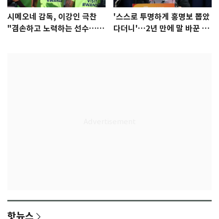
시메오네 감독, 이강인 극찬
'스스로 투명하게 홍명보 뽑았
"겸손하고 노력하는 선수…좋
다더니'…2년 만에 말 바꾼 이
은 첫인상"
임생
핫뉴스