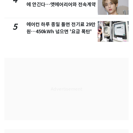
에 안긴다…앳에어리어와 전속계약
에어컨 하루 종일 틀면 전기료 29만
5
원…450kWh 넘으면 '요금 폭탄'