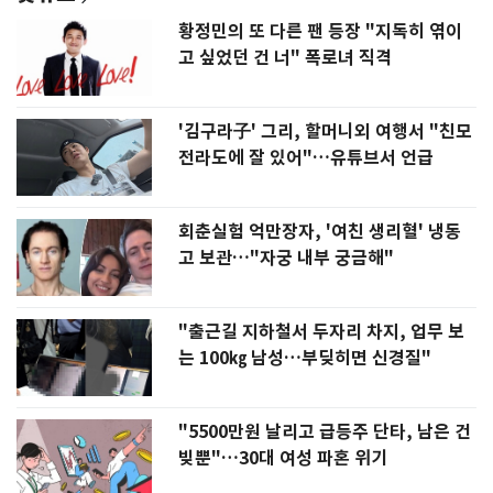
황정민의 또 다른 팬 등장 "지독히 엮이
고 싶었던 건 너" 폭로녀 직격
'김구라子' 그리, 할머니외 여행서 "친모
전라도에 잘 있어"…유튜브서 언급
회춘실험 억만장자, '여친 생리혈' 냉동
고 보관…"자궁 내부 궁금해"
"출근길 지하철서 두자리 차지, 업무 보
는 100㎏ 남성…부딪히면 신경질"
"5500만원 날리고 급등주 단타, 남은 건
빚뿐"…30대 여성 파혼 위기