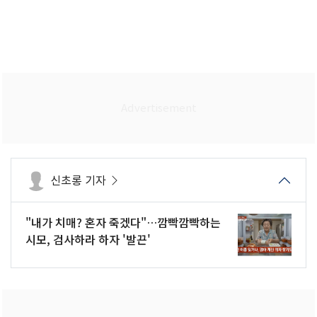
신초롱 기자
"내가 치매? 혼자 죽겠다"…깜빡깜빡하는
시모, 검사하라 하자 '발끈'