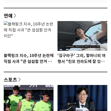
연예
블랙핑크 지수, 10주년 논란에
'김구라子' 그리, 할머니외 여
직접 사과 "큰 섭섭함 안겨 미
행서 "친모 전라도에 잘 있
안"
어"…유튜브서 언급
스포츠