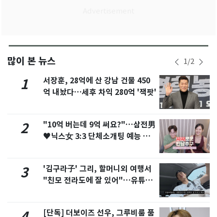
많이 본 뉴스
1
/
2
서장훈, 28억에 산 강남 건물 450
1
억 내놨다…세후 차익 280억 '잭팟'
"10억 버는데 9억 써요?"…삼전男
2
♥닉스女 3:3 단체소개팅 예능 화
제
'김구라子' 그리, 할머니외 여행서
3
"친모 전라도에 잘 있어"…유튜브
서 언급
[단독] 더보이즈 선우, 그루비룸 품
4