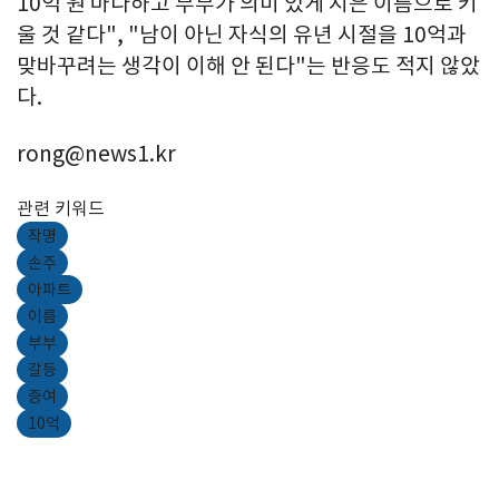
10억 원 마다하고 부부가 의미 있게 지은 이름으로 키
울 것 같다", "남이 아닌 자식의 유년 시절을 10억과
맞바꾸려는 생각이 이해 안 된다"는 반응도 적지 않았
다.
rong@news1.kr
관련 키워드
작명
손주
아파트
이름
부부
갈등
증여
10억