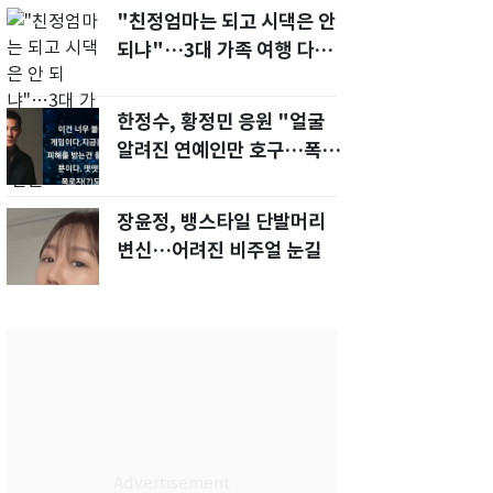
"친정엄마는 되고 시댁은 안
되냐"…3대 가족 여행 다녀
오자, 시모 '발끈'
한정수, 황정민 응원 "얼굴
알려진 연예인만 호구…폭로
녀도 신분 공개해라"
장윤정, 뱅스타일 단발머리
변신…어려진 비주얼 눈길