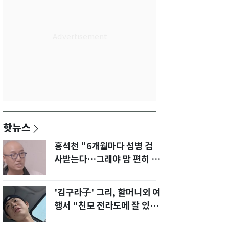
핫뉴스
홍석천 "6개월마다 성병 검
사받는다…그래야 맘 편히 성
생활" 깜짝 고백
'김구라子' 그리, 할머니외 여
행서 "친모 전라도에 잘 있
어"…유튜브서 언급