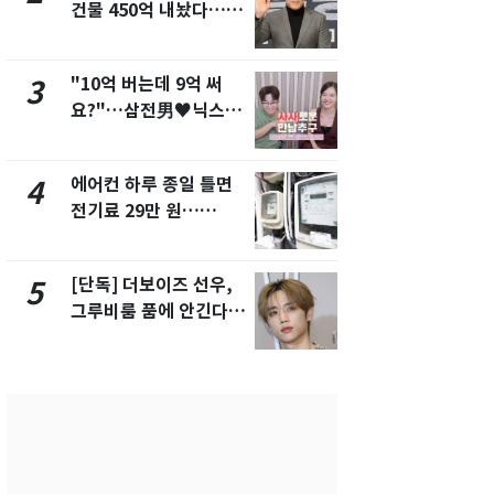
건물 450억 내놨다…세
친 생리혈' 냉동고 보
후 차익 280억 '잭팟'
관…"자궁 
해"
"10억 버는데 9억 써
'일타강사' 
3
8
요?"…삼전男♥닉스女
의 마지막 
3:3 단체소개팅 예능 화
으로 끝나버린
제
에어컨 하루 종일 틀면
[단독] 경찰,
4
9
전기료 29만 원…
제작사 회장
450kWh 넘으면 '요금
시장법 위반
폭탄'
[단독] 더보이즈 선우,
13호 태풍 '
5
10
그루비룸 품에 안긴다…
키나와·가고
앳에어리어와 전속계약
근…26만명