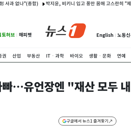
 없나"(종합)
박지윤, 비키니 입고 풍만 몸매 고스란히 "제주도 펜
립토허브
해피펫
English
노동신
|
|
증권
산업
부동산
ITㆍ과학
바이오
생활ㆍ문화
연예
아빠…유언장엔 "재산 모두 
구글에서 뉴스1 즐겨찾기