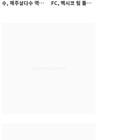
수, 제주삼다수 역전
FC, 멕시코 팀 톨루
우승…생애 첫승 감
카에 1-0 진땀승
격