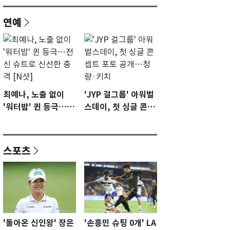
연예
최예나, 노출 없이
'JYP 걸그룹' 아워벌
'워터밤' 퀸 등극…전
스데이, 첫 싱글 콘셉
신 슈트로 신선한 충
트 포토 공개…청량·
격 [N샷]
키치
스포츠
'돌아온 신인왕' 장은
'손흥민 슈팅 0개' LA