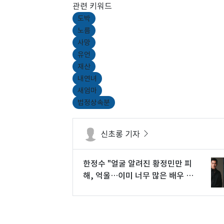
관련 키워드
도박
노름
사망
유언
재산
내연녀
새엄마
법정상속분
신초롱 기자
한정수 "얼굴 알려진 황정민만 피
해, 억울…이미 너무 많은 배우 잃
었다"