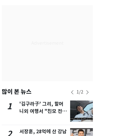
서울
27
℃
부산
25
℃
대구
28
℃
인천
29
℃
광주
30
℃
대전
28
℃
울산
25
℃
강릉
20
℃
많이 본 뉴스
1
/
2
제주
28
℃
'김구라子' 그리, 할머
'심판 성접대
1
6
니외 여행서 "친모 전라
었다…축구
도에 잘 있어"…유튜브
에 부인 3회 
서 언급
서장훈, 28억에 산 강남
회춘실험 억만
2
7