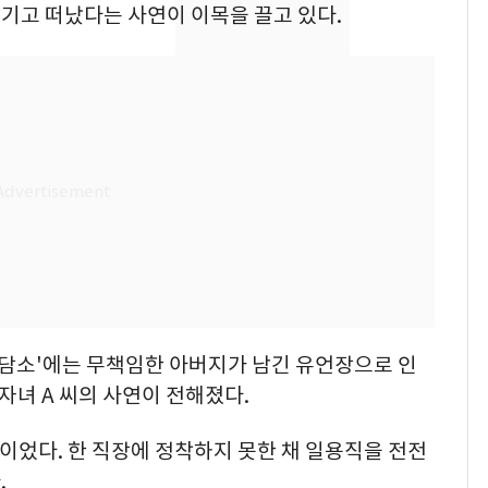
친 생리혈' 냉동고 보
기고 떠났다는 사연이 이목을 끌고 있다.
관…"자궁 내부 궁금
해"
'일타강사' 남편과 아내
8
의 마지막 술자리…비극
으로 끝나버린 17년
[단독] 경찰, '김부장'
9
제작사 회장 수사…자본
시장법 위반 의혹
13호 태풍 '돌핀' 日오
10
키나와·가고시마현 접
근…26만명 대피령
 상담소'에는 무책임한 아버지가 남긴 유언장으로 인
자녀 A 씨의 사연이 전해졌다.
이었다. 한 직장에 정착하지 못한 채 일용직을 전전
.