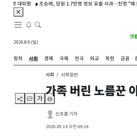
명 대피령
조승래, 당원 1.7만명 정보 유출 사과…친명 "왜 鄭 사과
크
2026.8.9 (일)
사회
정치
경제
국제
전국
외교
북한
금융ㆍ
사회
사회일반
가족 버린 노름꾼 
가
신초롱 기자
2026.05.14 오전 09:24