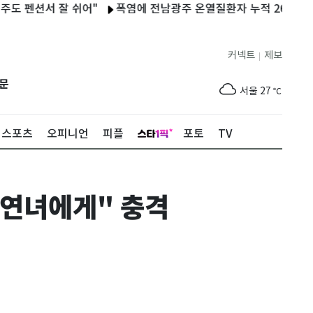
션서 잘 쉬어"
폭염에 전남광주 온열질환자 누적 260명…동복댐 
커넥트
제보
|
제주
28
℃
문
서울
27
℃
부산
25
℃
스포츠
오피니언
피플
포토
TV
대구
28
℃
인천
29
℃
내연녀에게" 충격
광주
30
℃
대전
28
℃
울산
25
℃
강릉
20
℃
제주
28
℃