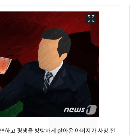
'심판 성접대'가 끝 아니
6
었다…축구협회장 출장
에 부인 3회 동반 '펑펑'
 외면하고 평생을 방탕하게 살아온 아버지가 사망 전
회춘실험 억만장자, '여
7