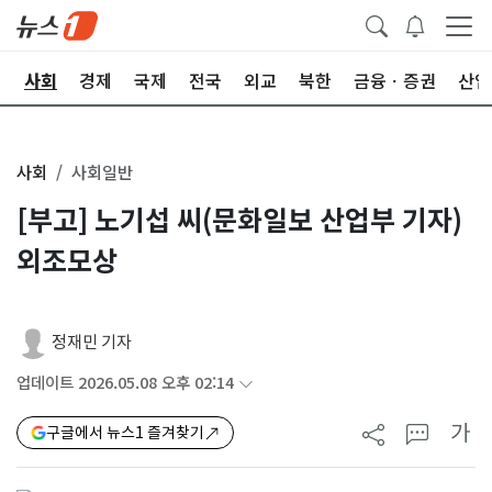
치
사회
경제
국제
전국
외교
북한
금융ㆍ증권
산업
사회
사회일반
[부고] 노기섭 씨(문화일보 산업부 기자)
외조모상
정재민 기자
업데이트 2026.05.08 오후 02:14
가
구글에서 뉴스1 즐겨찾기