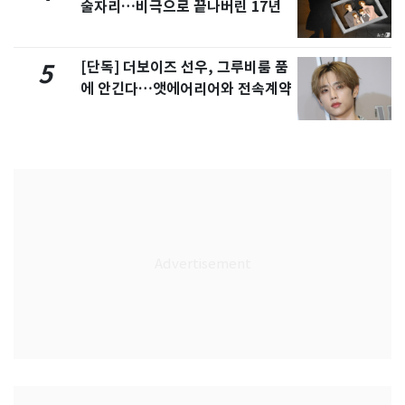
술자리…비극으로 끝나버린 17년
[단독] 더보이즈 선우, 그루비룸 품
5
에 안긴다…앳에어리어와 전속계약