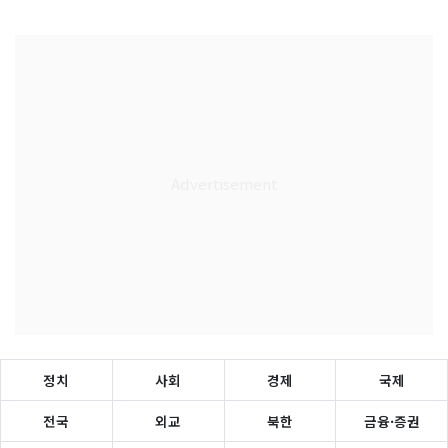
정치
사회
경제
국제
전국
외교
북한
금융·증권