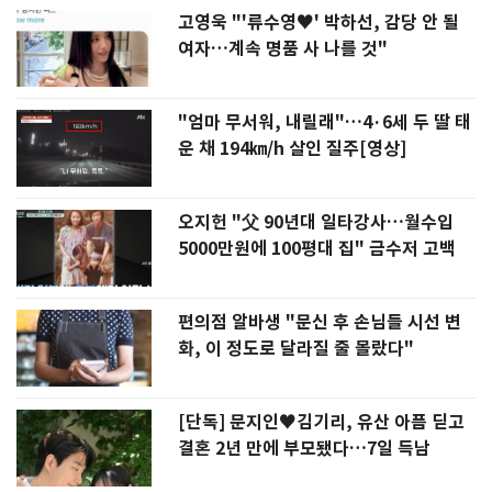
고영욱 "'류수영♥' 박하선, 감당 안 될
여자…계속 명품 사 나를 것"
"엄마 무서워, 내릴래"…4·6세 두 딸 태
운 채 194㎞/h 살인 질주[영상]
오지헌 "父 90년대 일타강사…월수입
5000만원에 100평대 집" 금수저 고백
편의점 알바생 "문신 후 손님들 시선 변
화, 이 정도로 달라질 줄 몰랐다"
[단독] 문지인♥김기리, 유산 아픔 딛고
결혼 2년 만에 부모됐다…7일 득남