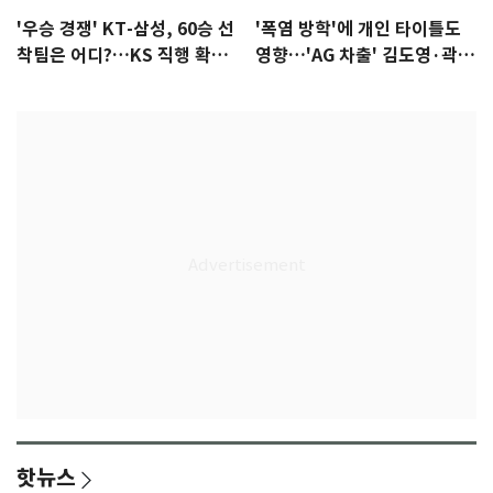
'우승 경쟁' KT-삼성, 60승 선
'폭염 방학'에 개인 타이틀도
착팀은 어디?…KS 직행 확률
영향…'AG 차출' 김도영·곽빈
77.8%
울상
핫뉴스