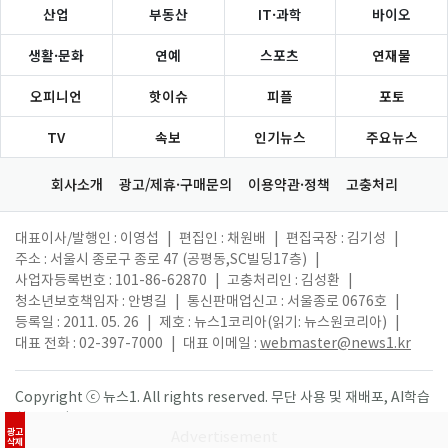
산업
부동산
IT·과학
바이오
생활·문화
연예
스포츠
연재물
오피니언
핫이슈
피플
포토
TV
속보
인기뉴스
주요뉴스
회사소개
광고/제휴·구매문의
이용약관·정책
고충처리
대표이사/발행인 : 이영섭
|
편집인 : 채원배
|
편집국장 : 김기성
|
주소 : 서울시 종로구 종로 47 (공평동,SC빌딩17층)
|
사업자등록번호 : 101-86-62870
|
고충처리인 : 김성환
|
청소년보호책임자 : 안병길
|
통신판매업신고 : 서울종로 0676호
|
등록일 : 2011. 05. 26
|
제호 : 뉴스1코리아(읽기: 뉴스원코리아)
|
대표 전화 : 02-397-7000
|
대표 이메일 :
webmaster@news1.kr
Copyright ⓒ 뉴스1. All rights reserved. 무단 사용 및 재배포, AI학습
활용 금지.
광고
삭제