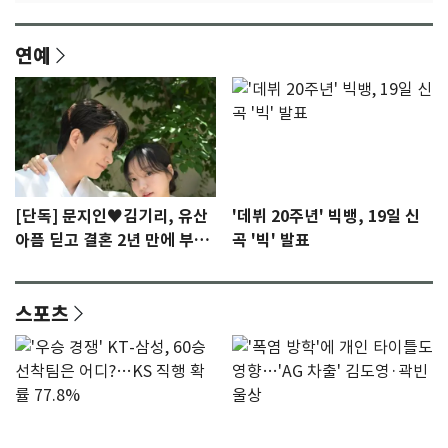
연예
[단독] 문지인♥김기리, 유산
'데뷔 20주년' 빅뱅, 19일 신
아픔 딛고 결혼 2년 만에 부모
곡 '빅' 발표
됐다…7일 득남
스포츠