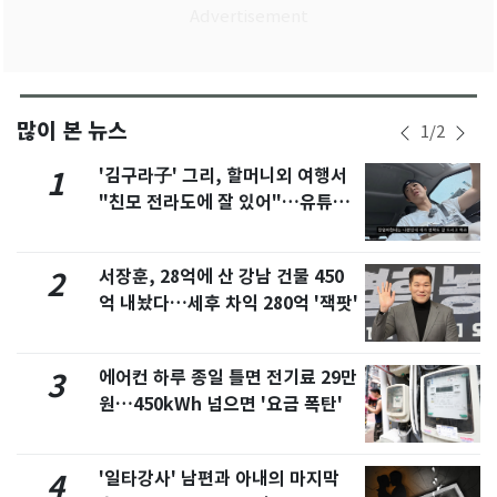
많이 본 뉴스
1
/
2
'김구라子' 그리, 할머니외 여행서
1
"친모 전라도에 잘 있어"…유튜브
서 언급
서장훈, 28억에 산 강남 건물 450
2
억 내놨다…세후 차익 280억 '잭팟'
에어컨 하루 종일 틀면 전기료 29만
3
원…450kWh 넘으면 '요금 폭탄'
'일타강사' 남편과 아내의 마지막
4