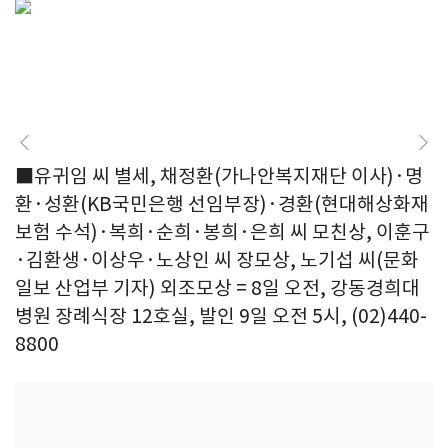
■유귀임 씨 별세, 채정환(가나안복지재단 이사)·명
환·성환(KB국민은행 선임부장)·경환(현대해상화재
보험 수석)·복희·순희·봉희·은희 씨 모친상, 이훈구
·김환생·이상우·노상인 씨 장모상, 노기섭 씨(문화
일보 산업부 기자) 외조모상 = 8일 오전, 강동경희대
병원 장례식장 12호실, 발인 9일 오전 5시, (02)440-
8800