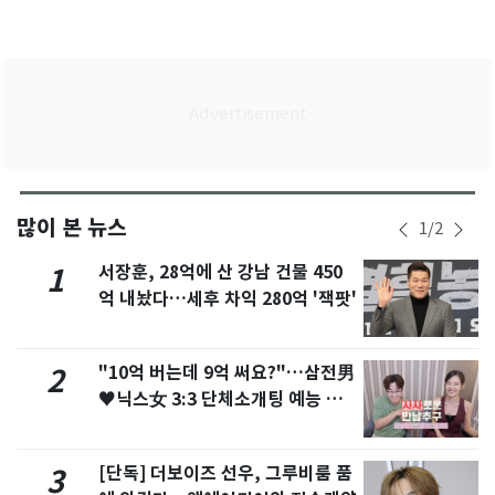
많이 본 뉴스
1
/
2
서장훈, 28억에 산 강남 건물 450
1
억 내놨다…세후 차익 280억 '잭팟'
"10억 버는데 9억 써요?"…삼전男
2
♥닉스女 3:3 단체소개팅 예능 화
제
[단독] 더보이즈 선우, 그루비룸 품
3