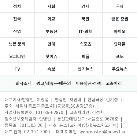
정치
사회
경제
국제
전국
외교
북한
금융·증권
산업
부동산
IT·과학
바이오
생활·문화
연예
스포츠
연재물
오피니언
핫이슈
피플
포토
TV
속보
인기뉴스
주요뉴스
회사소개
광고/제휴·구매문의
이용약관·정책
고충처리
대표이사/발행인 : 이영섭
|
편집인 : 채원배
|
편집국장 : 김기성
|
주소 : 서울시 종로구 종로 47 (공평동,SC빌딩17층)
|
사업자등록번호 : 101-86-62870
|
고충처리인 : 김성환
|
청소년보호책임자 : 안병길
|
통신판매업신고 : 서울종로 0676호
|
등록일 : 2011. 05. 26
|
제호 : 뉴스1코리아(읽기: 뉴스원코리아)
|
대표 전화 : 02-397-7000
|
대표 이메일 :
webmaster@news1.kr