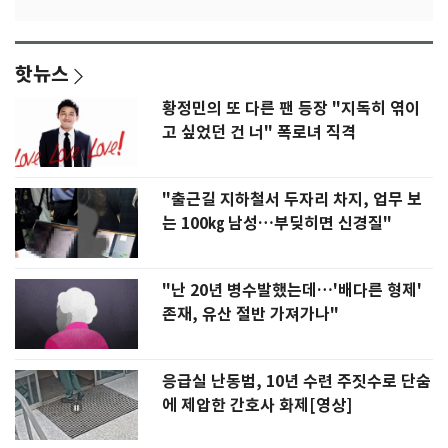
핫뉴스
황정민의 또 다른 팬 등장 "지독히 엮이
고 싶었던 건 너" 폭로녀 직격
"출근길 지하철서 두자리 차지, 업무 보
는 100㎏ 남성…부딪히면 신경질"
"난 20년 병수발했는데…'배다른 형제'
존재, 유산 절반 가져가나"
응급실 난동범, 10년 수련 주짓수로 단숨
에 제압한 간호사 화제[영상]