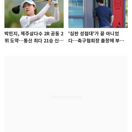
박민지, 제주삼다수 2R 공동 2
'심판 성접대'가 끝 아니었
위 도약…통산 최다 21승 신기
다…축구협회장 출장에 부인
록 도전
3회 동반 '펑펑'