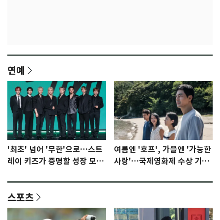
연예
'최초' 넘어 '무한'으로…스트
여름엔 '호프', 가을엔 '가능한
레이 키즈가 증명할 성장 모멘
사랑'…국제영화제 수상 기대
텀 [N이슈]
감 [N이슈]
스포츠