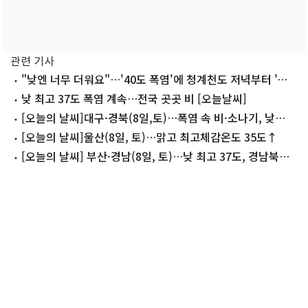
관련 기사
"낮엔 너무 더워요"…'40도 폭염'에 청계천도 저녁부터 '북
적'
낮 최고 37도 폭염 계속…전국 곳곳 비 [오늘날씨]
[오늘의 날씨]대구·경북(8일,토)…폭염 속 비·소나기, 낮
29~35도
[오늘의 날씨]울산(8일, 토)…맑고 최고체감온도 35도↑
[오늘의 날씨] 부산·경남(8일, 토)…낮 최고 37도, 경남북서
내륙 소나기