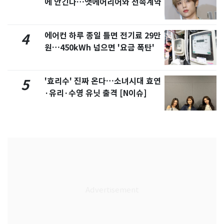
에 안긴다…앳에어리어와 전속계약
에어컨 하루 종일 틀면 전기료 29만
4
원…450kWh 넘으면 '요금 폭탄'
'효리수' 진짜 온다…소녀시대 효연
5
·유리·수영 유닛 출격 [N이슈]