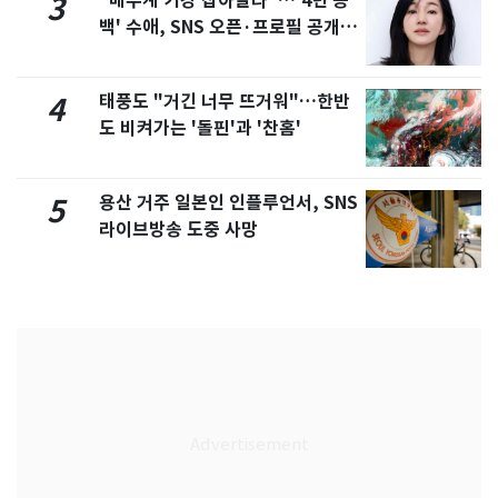
"배우계 기강 잡아달라"…'4년 공
3
백' 수애, SNS 오픈·프로필 공개
화제
태풍도 "거긴 너무 뜨거워"…한반
4
도 비켜가는 '돌핀'과 '찬홈'
용산 거주 일본인 인플루언서, SNS
5
라이브방송 도중 사망