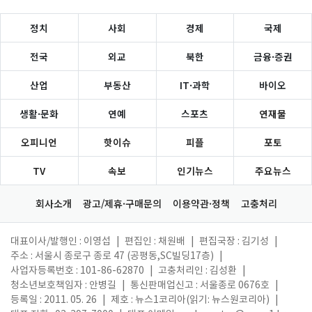
정치
사회
경제
국제
전국
외교
북한
금융·증권
산업
부동산
IT·과학
바이오
생활·문화
연예
스포츠
연재물
오피니언
핫이슈
피플
포토
TV
속보
인기뉴스
주요뉴스
회사소개
광고/제휴·구매문의
이용약관·정책
고충처리
대표이사/발행인 : 이영섭
|
편집인 : 채원배
|
편집국장 : 김기성
|
주소 : 서울시 종로구 종로 47 (공평동,SC빌딩17층)
|
사업자등록번호 : 101-86-62870
|
고충처리인 : 김성환
|
청소년보호책임자 : 안병길
|
통신판매업신고 : 서울종로 0676호
|
등록일 : 2011. 05. 26
|
제호 : 뉴스1코리아(읽기: 뉴스원코리아)
|