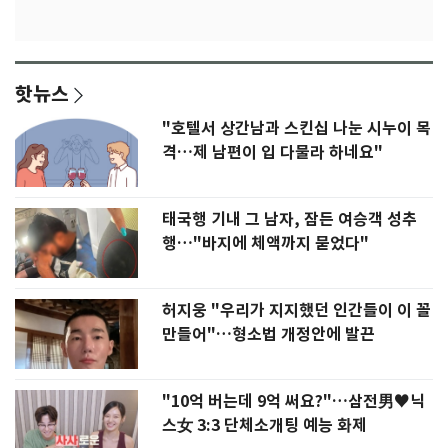
핫뉴스
"호텔서 상간남과 스킨십 나눈 시누이 목
격…제 남편이 입 다물라 하네요"
태국행 기내 그 남자, 잠든 여승객 성추
행…"바지에 체액까지 묻었다"
허지웅 "우리가 지지했던 인간들이 이 꼴
만들어"…형소법 개정안에 발끈
"10억 버는데 9억 써요?"…삼전男♥닉
스女 3:3 단체소개팅 예능 화제