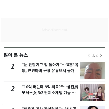
많이 본 뉴스
1
/
2
"눈 안감기고 입 돌아가"…'8혼' 유
1
퉁, 안면마비 근황 유튜브서 공개
"10억 버는데 9억 써요?"…삼전男
2
♥닉스女 3:3 단체소개팅 예능 화
제