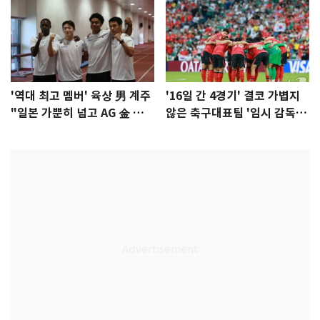
'역대 최고 멤버' 육상 男 계주
'16일 간 4경기' 결코 가볍지
"일본 가뿐히 넘고 AG 金 따겠
않은 축구대표팀 '임시 감독'
다"
무게