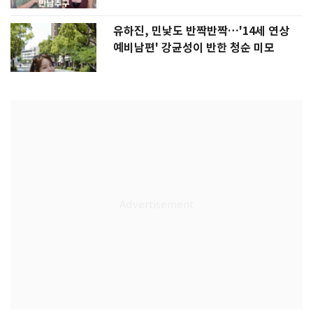
유하진, 민낯도 반짝반짝…'14세 연상
예비남편' 강균성이 반한 청순 미모