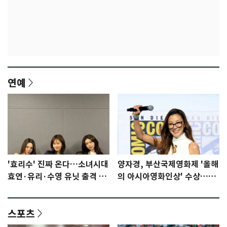
연예
'효리수' 진짜 온다…소녀시대
양자경, 부산국제영화제 '올해
효연·유리·수영 유닛 출격 [N
의 아시아영화인상' 수상…15
이슈]
년만에 부산 온다
스포츠