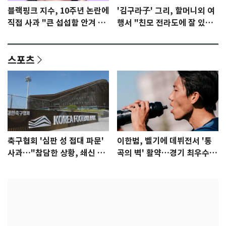
블랙핑크 지수, 10주년 논란에
'김구라子' 그리, 할머니외 여
직접 사과 "큰 섭섭함 안겨 미
행서 "친모 전라도에 잘 있
안"
어"…유튜브서 언급
스포츠
축구협회 '심판 성 접대 파문'
이한범, 벨기에 데뷔전서 '통
사과…"참담한 상황, 쇄신 약
곡의 벽' 활약…경기 최우수선
속"
수 선정