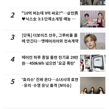
"10억 버는데 9억 써요?"…삼전男
2
♥닉스女 3:3 단체소개팅 예능 화
제
[단독] 더보이즈 선우, 그루비룸 품
3
에 안긴다…앳에어리어와 전속계약
에어컨 하루 종일 틀면 전기료 29만
4
원…450kWh 넘으면 '요금 폭탄'
'효리수' 진짜 온다…소녀시대 효연
5
·유리·수영 유닛 출격 [N이슈]