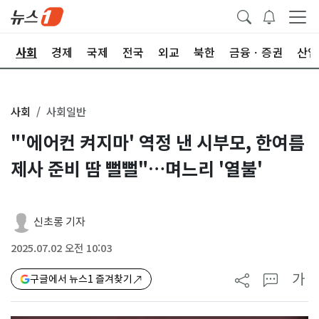
치
사회
경제
국제
전국
외교
북한
금융ㆍ증권
산업
사회
사회일반
"'에어컨 켜지마' 역정 낸 시부모, 한여름
제사 준비 땀 뻘뻘"…며느리 '열불'
신초롱 기자
2025.07.02 오전 10:03
가
구글에서 뉴스1 즐겨찾기