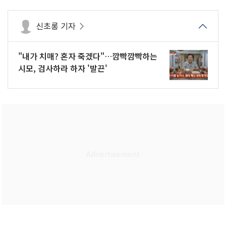
신초롱 기자
"내가 치매? 혼자 죽겠다"…깜빡깜빡하는
시모, 검사하라 하자 '발끈'