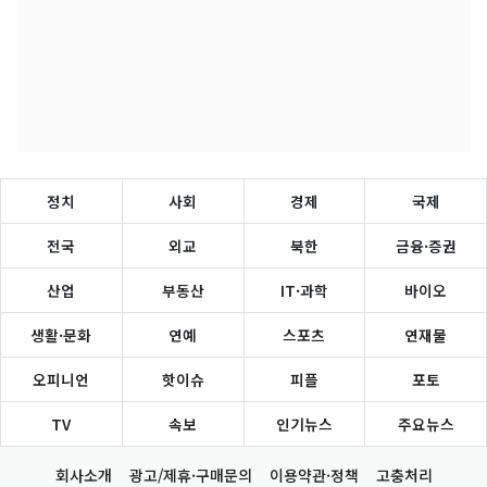
정치
사회
경제
국제
전국
외교
북한
금융·증권
산업
부동산
IT·과학
바이오
생활·문화
연예
스포츠
연재물
오피니언
핫이슈
피플
포토
TV
속보
인기뉴스
주요뉴스
회사소개
광고/제휴·구매문의
이용약관·정책
고충처리