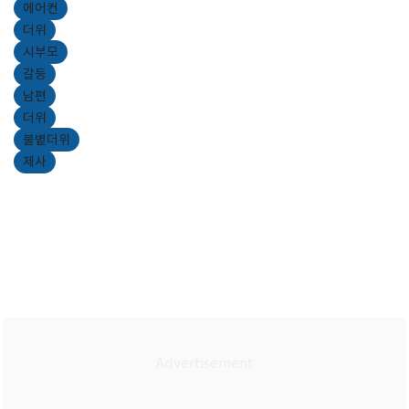
에어컨
더위
시부모
갈등
남편
더위
불볕더위
제사