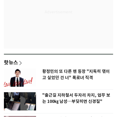
핫뉴스
황정민의 또 다른 팬 등장 "지독히 엮이
고 싶었던 건 너" 폭로녀 직격
"출근길 지하철서 두자리 차지, 업무 보
는 100㎏ 남성…부딪히면 신경질"