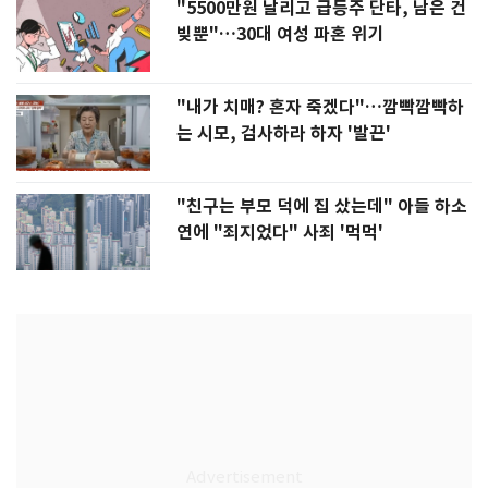
"5500만원 날리고 급등주 단타, 남은 건
빚뿐"…30대 여성 파혼 위기
"내가 치매? 혼자 죽겠다"…깜빡깜빡하
는 시모, 검사하라 하자 '발끈'
"친구는 부모 덕에 집 샀는데" 아들 하소
연에 "죄지었다" 사죄 '먹먹'