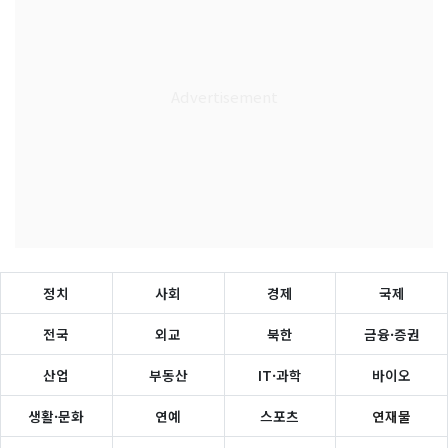
정치
사회
경제
국제
전국
외교
북한
금융·증권
산업
부동산
IT·과학
바이오
생활·문화
연예
스포츠
연재물