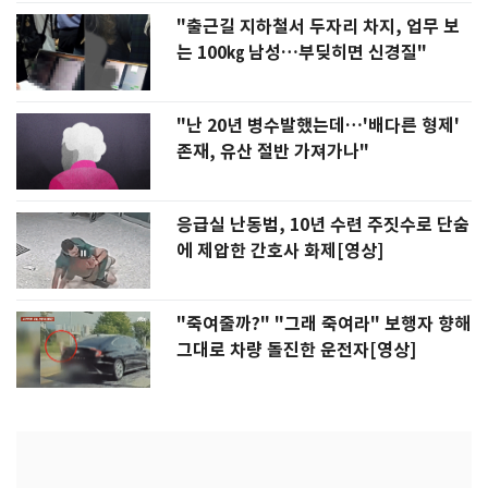
"출근길 지하철서 두자리 차지, 업무 보
는 100㎏ 남성…부딪히면 신경질"
"난 20년 병수발했는데…'배다른 형제'
존재, 유산 절반 가져가나"
응급실 난동범, 10년 수련 주짓수로 단숨
에 제압한 간호사 화제[영상]
"죽여줄까?" "그래 죽여라" 보행자 향해
그대로 차량 돌진한 운전자[영상]