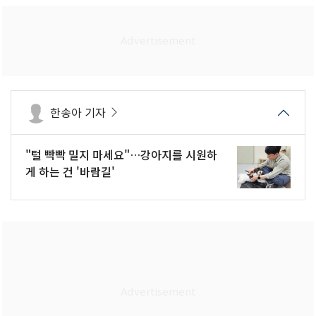
한송아 기자
"털 빡빡 밀지 마세요"…강아지를 시원하
게 하는 건 '바람길'