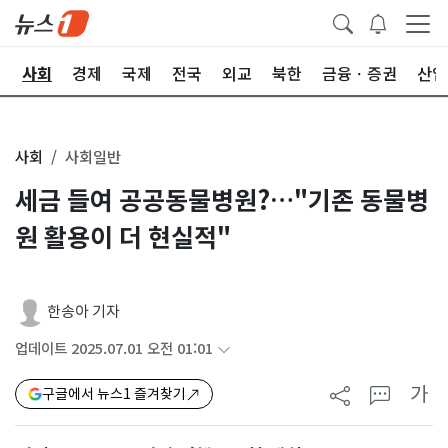
치
사회
경제
국제
전국
외교
북한
금융ㆍ증권
산업
사회
사회일반
세금 들여 공공동물병원?…"기존 동물병
원 활용이 더 현실적"
한송아 기자
업데이트 2025.07.01 오전 01:01
가
구글에서 뉴스1 즐겨찾기