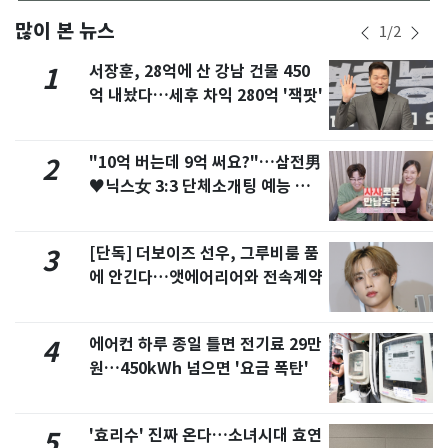
많이 본 뉴스
1
/
2
서장훈, 28억에 산 강남 건물 450
1
억 내놨다…세후 차익 280억 '잭팟'
"10억 버는데 9억 써요?"…삼전男
2
♥닉스女 3:3 단체소개팅 예능 화
제
[단독] 더보이즈 선우, 그루비룸 품
3
에 안긴다…앳에어리어와 전속계약
에어컨 하루 종일 틀면 전기료 29만
4
원…450kWh 넘으면 '요금 폭탄'
'효리수' 진짜 온다…소녀시대 효연
5