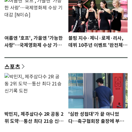
여름엔 '호프', 가을엔 '가능한
블핑 지수·제니·로제·리사,
사랑'…국제영화제 수상 기대
데뷔 10주년 이벤트 '완전체'
감 [N이슈]
참석 확정…기대감 UP
스포츠
박민지, 제주삼다수 2R 공동 2
'심판 성접대'가 끝 아니었
위 도약…통산 최다 21승 신기
다…축구협회장 출장에 부인
록 도전
3회 동반 '펑펑'