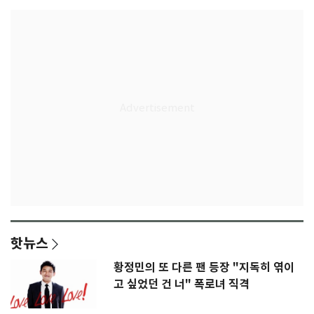
핫뉴스
황정민의 또 다른 팬 등장 "지독히 엮이
고 싶었던 건 너" 폭로녀 직격