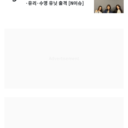
·유리·수영 유닛 출격 [N이슈]