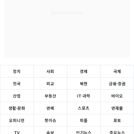
정치
사회
경제
국제
전국
외교
북한
금융·증권
산업
부동산
IT·과학
바이오
생활·문화
연예
스포츠
연재물
오피니언
핫이슈
피플
포토
TV
속보
인기뉴스
주요뉴스