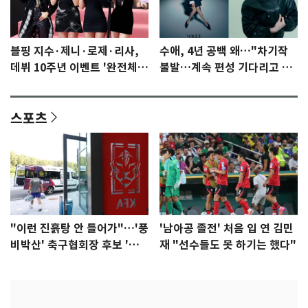
블핑 지수·제니·로제·리사,
수애, 4년 공백 왜…"차기작
데뷔 10주년 이벤트 '완전체'
불발…계속 편성 기다리고 있
참석 확정…기대감 UP
다"
스포츠
"이런 진흙탕 안 들어가"…'풍
'남아공 졸전' 처음 입 연 김민
비박산' 축구협회장 후보 '실
재 "선수들도 못 하기는 했다"
종'