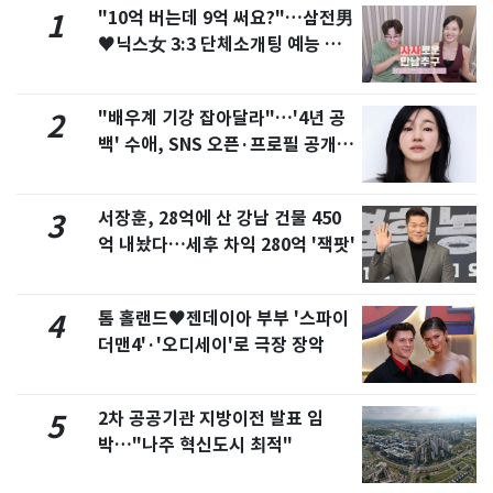
"10억 버는데 9억 써요?"…삼전男
1
♥닉스女 3:3 단체소개팅 예능 화
제
"배우계 기강 잡아달라"…'4년 공
2
백' 수애, SNS 오픈·프로필 공개
화제
서장훈, 28억에 산 강남 건물 450
3
억 내놨다…세후 차익 280억 '잭팟'
톰 홀랜드♥젠데이아 부부 '스파이
4
더맨4'·'오디세이'로 극장 장악
2차 공공기관 지방이전 발표 임
5
박…"나주 혁신도시 최적"