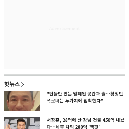
핫뉴스
"단둘만 있는 밀폐된 공간과 술…황정민
폭로녀는 두가지에 집착했다"
서장훈, 28억에 산 강남 건물 450억 내놨
다…세후 차익 280억 '잭팟'