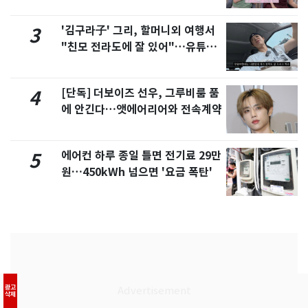
제
'김구라子' 그리, 할머니외 여행서
3
"친모 전라도에 잘 있어"…유튜브
서 언급
[단독] 더보이즈 선우, 그루비룸 품
4
에 안긴다…앳에어리어와 전속계약
에어컨 하루 종일 틀면 전기료 29만
5
원…450kWh 넘으면 '요금 폭탄'
광고
삭제