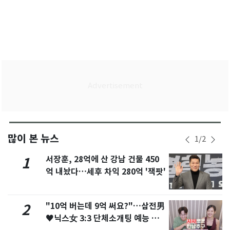
많이 본 뉴스
1
/
2
서장훈, 28억에 산 강남 건물 450
1
억 내놨다…세후 차익 280억 '잭팟'
"10억 버는데 9억 써요?"…삼전男
2
♥닉스女 3:3 단체소개팅 예능 화