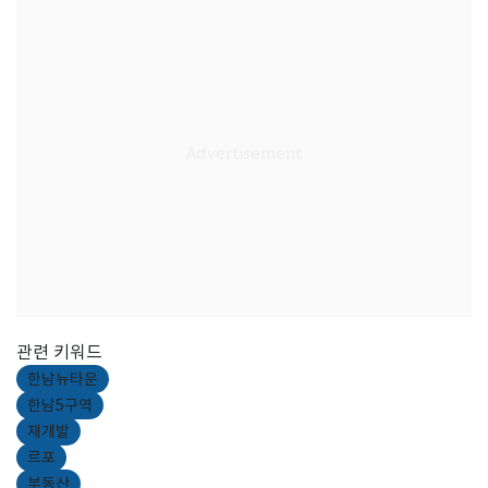
관련 키워드
한남뉴타운
한남5구역
재개발
르포
부동산