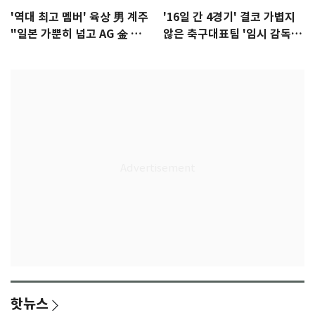
'역대 최고 멤버' 육상 男 계주
'16일 간 4경기' 결코 가볍지
"일본 가뿐히 넘고 AG 金 따겠
않은 축구대표팀 '임시 감독'
다"
무게
핫뉴스