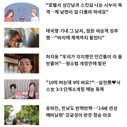
"호텔서 상간남과 스킨십 나눈 시누이 목
격…제 남편이 입 다물라 하네요"
태국행 기내 그 남자, 잠든 여승객 성추
행…"바지에 체액까지 묻었다"
허지웅 "우리가 지지했던 인간들이 이 꼴
만들어"…형소법 개정안에 발끈
"10억 버는데 9억 써요?"…삼전男♥닉
스女 3:3 단체소개팅 예능 화제
유하진, 민낯도 반짝반짝…'14세 연상
예비남편' 강균성이 반한 청순 미모