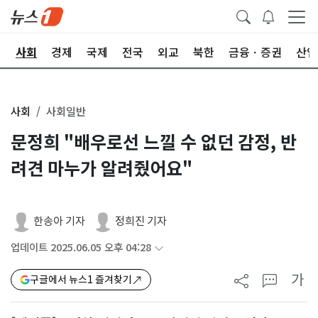
치
사회
경제
국제
전국
외교
북한
금융ㆍ증권
산업
사회
사회일반
문정희 "배우로선 느낄 수 없던 감정, 반
려견 마누가 알려줬어요"
한송아 기자
정희진 기자
업데이트 2025.06.05 오후 04:28
가
구글에서 뉴스1 즐겨찾기