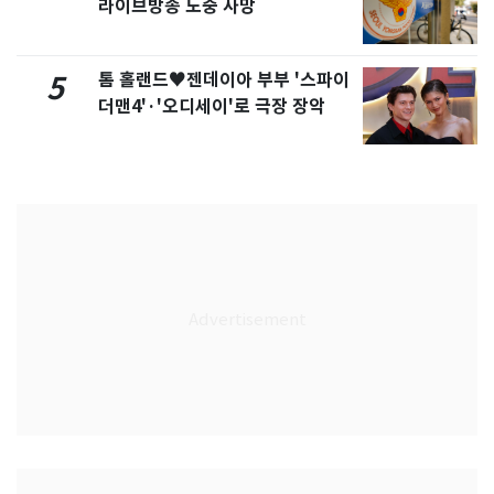
라이브방송 도중 사망
톰 홀랜드♥젠데이아 부부 '스파이
5
더맨4'·'오디세이'로 극장 장악