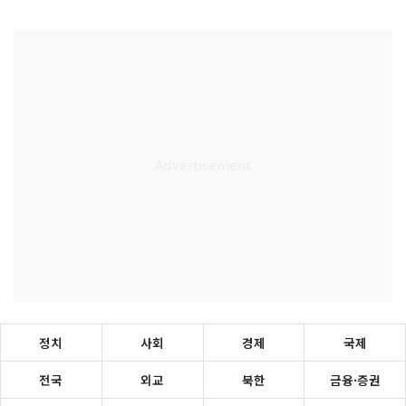
정치
사회
경제
국제
전국
외교
북한
금융·증권