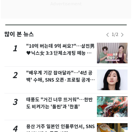
많이 본 뉴스
1
/
2
"10억 버는데 9억 써요?"…삼전男
1
♥닉스女 3:3 단체소개팅 예능 화
제
"배우계 기강 잡아달라"…'4년 공
2
백' 수애, SNS 오픈·프로필 공개
화제
태풍도 "거긴 너무 뜨거워"…한반
3
도 비켜가는 '돌핀'과 '찬홈'
용산 거주 일본인 인플루언서, SNS
4