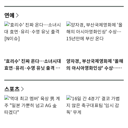
연예
'효리수' 진짜 온다…소녀시대
양자경, 부산국제영화제 '올해
효연·유리·수영 유닛 출격 [N
의 아시아영화인상' 수상…15
이슈]
년만에 부산 온다
스포츠