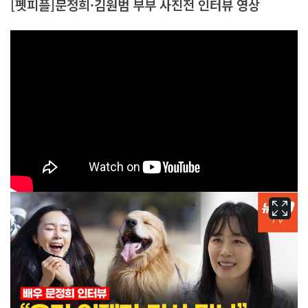
[펫피플]문정희·김원범 부부 사진전 인터뷰 영상