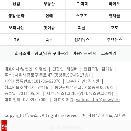
산업
부동산
IT·과학
바이오
생활·문화
연예
스포츠
연재물
오피니언
핫이슈
피플
포토
TV
속보
인기뉴스
주요뉴스
회사소개
광고/제휴·구매문의
이용약관·정책
고충처리
대표이사/발행인 : 이영섭
|
편집인 : 채원배
|
편집국장 : 김기성
|
주소 : 서울시 종로구 종로 47 (공평동,SC빌딩17층)
|
사업자등록번호 : 101-86-62870
|
고충처리인 : 김성환
|
청소년보호책임자 : 안병길
|
통신판매업신고 : 서울종로 0676호
|
등록일 : 2011. 05. 26
|
제호 : 뉴스1코리아(읽기: 뉴스원코리아)
|
대표 전화 : 02-397-7000
|
대표 이메일 :
webmaster@news1.kr
Copyright ⓒ 뉴스1. All rights reserved. 무단 사용 및 재배포, AI학습
활용 금지.
광고
삭제