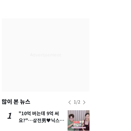
서울
33
℃
부산
32
℃
대구
33
℃
인천
35
℃
광주
34
℃
대전
32
℃
울산
30
℃
강릉
30
℃
제주
29
℃
많이 본 뉴스
1
/
2
"10억 버는데 9억 써
2차 공공기
1
6
요?"…삼전男♥닉스女
발표 임박…
3:3 단체소개팅 예능 화
도시 최적"