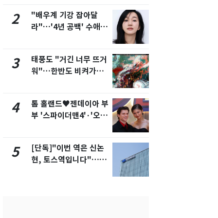
제
"배우계 기강 잡아달
"캐리비안 
2
7
라"…'4년 공백' 수애,
의실에 남자
SNS 오픈·프로필 공개
요"…경찰 
화제
태풍도 "거긴 너무 뜨거
에어컨 하루
3
8
워"…한반도 비켜가는
전기료 29만
'돌핀'과 '찬홈'
450kWh 
폭탄'
톰 홀랜드♥젠데이아 부
2600만명 
4
9
부 '스파이더맨4'·'오디
나나킥 베이
세이'로 극장 장악
의 깜짝 선물
[단독]"이번 역은 신논
축구협회, 
5
10
현, 토스역입니다"…서
들 10여명 대
울 지하철에 토스 이름
대' 의혹…
새겼다
픽 예선 등