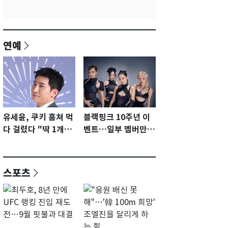
연예
유세윤, 쿠키 훔쳐 먹
블랙핑크 10주년 이
다 걸렸다 "딱 1개…
벤트…일부 멤버만
부끄럽고 죄송"
참여 예정에 팬들 아
쉬움 [N이슈]
스포츠