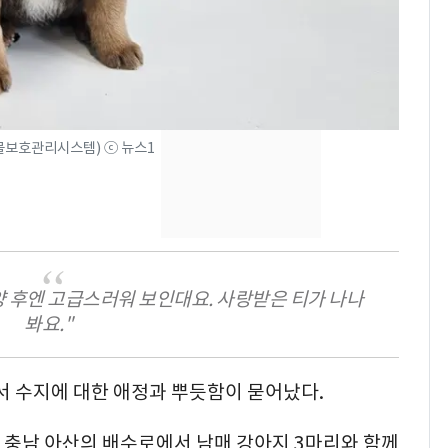
"캐리비안 베이 여자 탈
7
의실에 남자가 있어
요"…경찰 수사
에어컨 하루 종일 틀면
8
전기료 29만 원…
물보호관리시스템) ⓒ 뉴스1
450kWh 넘으면 '요금
폭탄'
2600만명 사로잡은 '바
9
나나킥 베이비'…농심
의 깜짝 선물
양 후엔 고급스러워 보인대요. 사랑받은 티가 나나
축구협회, 외국인 심판
10
봐요."
들 10여명 대상 '성 접
대' 의혹…월드컵·올림
픽 예선 등
에서 수지에 대한 애정과 뿌듯함이 묻어났다.
월 충남 아산의 배수로에서 남매 강아지 3마리와 함께