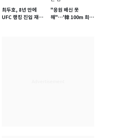
최두호, 8년 만에
"응원 배신 못
UFC 랭킹 진입 재도
해"…'韓 100m 희
전…9월 핏불과 대결
망' 조엘진을 달리게
하는 힘