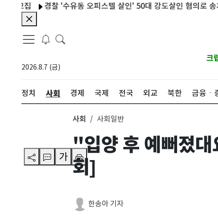
경찰 '수유동 오피스텔 살인' 50대 강도살인 혐의로 송치
[I
크
2026.8.7 (금)
사회
정치
경제
국제
전국
외교
북한
금융ㆍ
사회
사회일반
"입양 후 예뻐졌
가
회]
한송아 기자