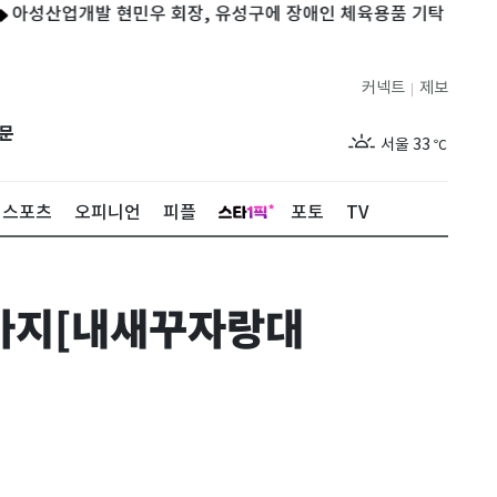
개발 현민우 회장, 유성구에 장애인 체육용품 기탁
푸본현대생명,
커넥트
제보
|
제주
29
℃
문
서울
33
℃
부산
32
℃
스포츠
오피니언
피플
포토
TV
대구
33
℃
인천
35
℃
강아지[내새꾸자랑대
광주
34
℃
대전
32
℃
울산
30
℃
강릉
30
℃
제주
29
℃