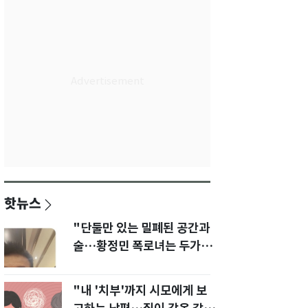
핫뉴스
"단둘만 있는 밀폐된 공간과
술…황정민 폭로녀는 두가지
에 집착했다"
"내 '치부'까지 시모에게 보