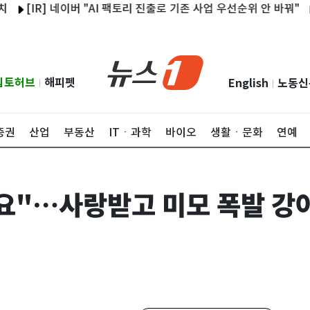
R] 네이버 "AI 팩토리 진출로 기존 사업 우선순위 안 바꿔"
아성산업
립토허브
해피펫
English
노동신
|
|
증권
산업
부동산
ITㆍ과학
바이오
생활ㆍ문화
연예
대요"…사랑받고 미모 폭발 