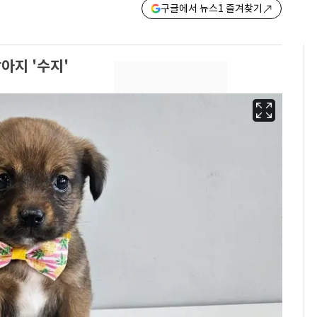
구글에서 뉴스1 즐겨찾기
아지 '수지'
2차 공공기관 지방이전
6
발표 임박…"나주 혁신
도시 최적"