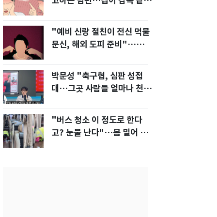
고하는 남편…집이 감옥 같
다" 아내 고통
"예비 신랑 절친이 전신 먹물
문신, 해외 도피 준비"…예비
신부 '혼란'
박문성 "축구협, 심판 성접
대…그곳 사람들 얼마나 천박
한지 보여준 것"
"버스 청소 이 정도로 한다
고? 눈물 난다"…몸 밀어 넣
은 노동자 '감동'