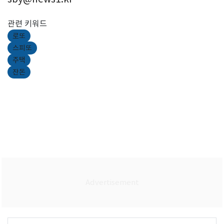
관련 키워드
로또
스피또
주택
잔돈