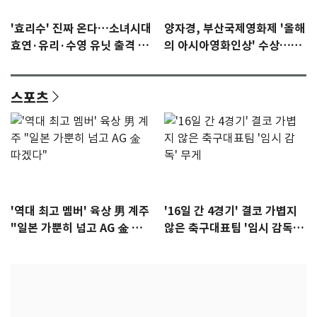
'효리수' 진짜 온다…소녀시대
양자경, 부산국제영화제 '올해
효연·유리·수영 유닛 출격 [N
의 아시아영화인상' 수상…15
이슈]
년만에 부산 온다
스포츠
'역대 최고 멤버' 육상 男 계주
'16일 간 4경기' 결코 가볍지
"일본 가뿐히 넘고 AG 金 따겠
않은 축구대표팀 '임시 감독'
다"
무게