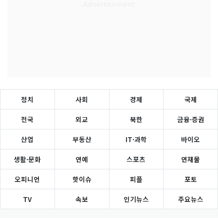
정치
사회
경제
국제
전국
외교
북한
금융·증권
산업
부동산
IT·과학
바이오
생활·문화
연예
스포츠
연재물
오피니언
핫이슈
피플
포토
TV
속보
인기뉴스
주요뉴스