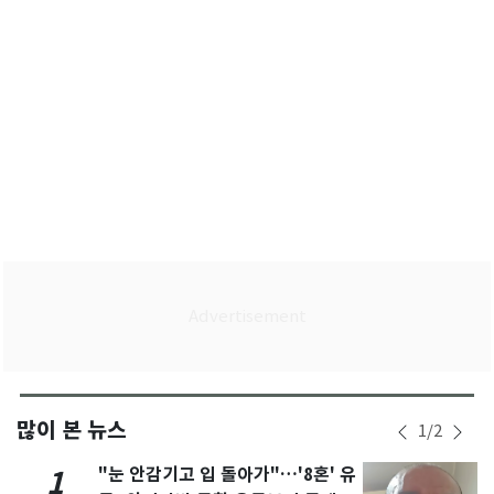
많이 본 뉴스
1
/
2
"눈 안감기고 입 돌아가"…'8혼' 유
1