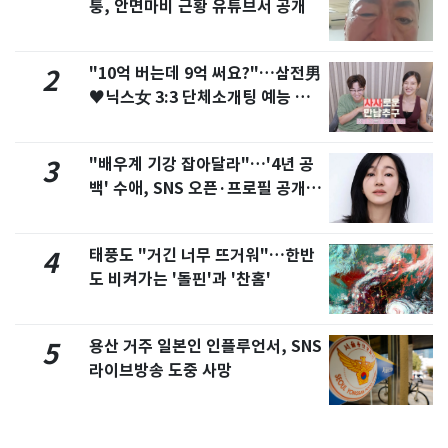
퉁, 안면마비 근황 유튜브서 공개
"10억 버는데 9억 써요?"…삼전男
2
♥닉스女 3:3 단체소개팅 예능 화
제
"배우계 기강 잡아달라"…'4년 공
3
백' 수애, SNS 오픈·프로필 공개
화제
태풍도 "거긴 너무 뜨거워"…한반
4
도 비켜가는 '돌핀'과 '찬홈'
용산 거주 일본인 인플루언서, SNS
5
라이브방송 도중 사망