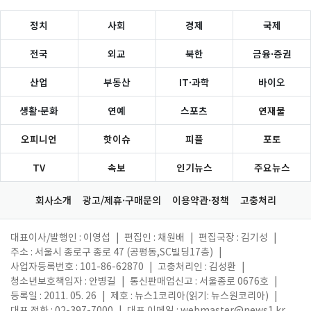
정치
사회
경제
국제
전국
외교
북한
금융·증권
산업
부동산
IT·과학
바이오
생활·문화
연예
스포츠
연재물
오피니언
핫이슈
피플
포토
TV
속보
인기뉴스
주요뉴스
회사소개
광고/제휴·구매문의
이용약관·정책
고충처리
대표이사/발행인 : 이영섭
|
편집인 : 채원배
|
편집국장 : 김기성
|
주소 : 서울시 종로구 종로 47 (공평동,SC빌딩17층)
|
사업자등록번호 : 101-86-62870
|
고충처리인 : 김성환
|
청소년보호책임자 : 안병길
|
통신판매업신고 : 서울종로 0676호
|
등록일 : 2011. 05. 26
|
제호 : 뉴스1코리아(읽기: 뉴스원코리아)
|
대표 전화 : 02-397-7000
|
대표 이메일 :
webmaster@news1.kr