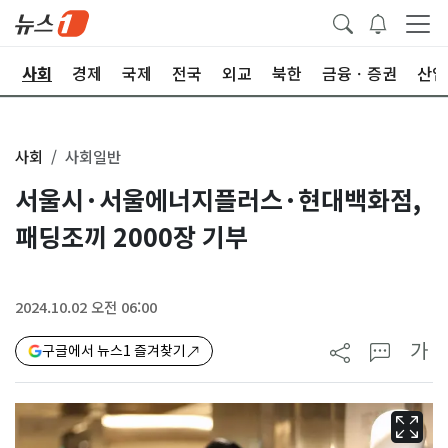
치
사회
경제
국제
전국
외교
북한
금융ㆍ증권
산업
사회
사회일반
서울시·서울에너지플러스·현대백화점,
패딩조끼 2000장 기부
2024.10.02 오전 06:00
가
구글에서 뉴스1 즐겨찾기