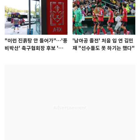
"이런 진흙탕 안 들어가"…'풍
'남아공 졸전' 처음 입 연 김민
비박산' 축구협회장 후보 '실
재 "선수들도 못 하기는 했다"
종'