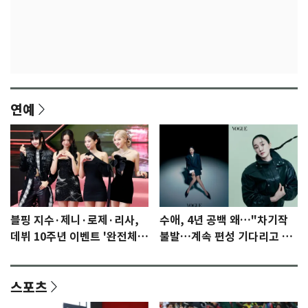
연예
블핑 지수·제니·로제·리사,
수애, 4년 공백 왜…"차기작
데뷔 10주년 이벤트 '완전체'
불발…계속 편성 기다리고 있
참석 확정…기대감 UP
다"
스포츠