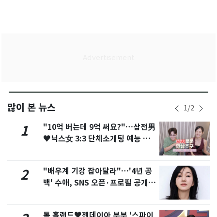
많이 본 뉴스
1
/
2
"10억 버는데 9억 써요?"…삼전男
1
♥닉스女 3:3 단체소개팅 예능 화
제
"배우계 기강 잡아달라"…'4년 공
2
백' 수애, SNS 오픈·프로필 공개
화제
톰 홀랜드♥젠데이아 부부 '스파이