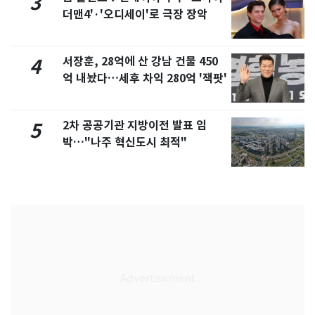
3
더맨4'·'오디세이'로 극장 장악
서장훈, 28억에 산 강남 건물 450
4
억 내놨다…세후 차익 280억 '잭팟'
2차 공공기관 지방이전 발표 임
5
박…"나주 혁신도시 최적"