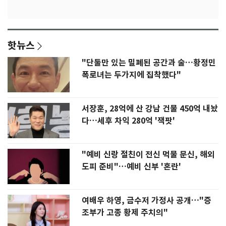
핫뉴스
"단둘만 있는 밀폐된 공간과 술…황정민
폭로녀는 두가지에 집착했다"
서장훈, 28억에 산 강남 건물 450억 내놨
다…세후 차익 280억 '잭팟'
"예비 신랑 절친이 전신 먹물 문신, 해외
도피 준비"…예비 신부 '혼란'
여배우 하영, 금수저 가정사 공개…"증
조부가 고종 황제 주치의"