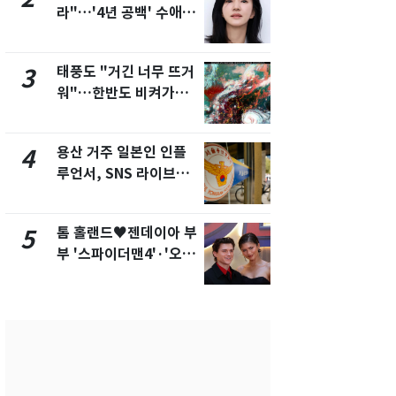
라"…'4년 공백' 수애,
돌파하나…한
SNS 오픈·프로필 공개
폭염[오늘날
화제
태풍도 "거긴 너무 뜨거
SK하이닉스
3
8
워"…한반도 비켜가는
켓 하한가…
'돌핀'과 '찬홈'
에 시초가 
용산 거주 일본인 인플
"캐리비안 
4
9
루언서, SNS 라이브방
의실에 남자
송 도중 사망
요"…경찰 
톰 홀랜드♥젠데이아 부
2600만명 
5
10
부 '스파이더맨4'·'오디
나나킥 베이
세이'로 극장 장악
의 깜짝 선물