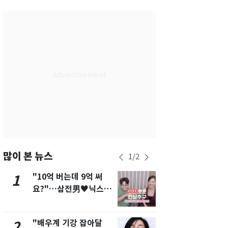
서울
30
℃
부산
26
℃
대구
27
℃
인천
30
℃
광주
26
℃
대전
26
℃
울산
25
℃
강릉
25
℃
많이 본 뉴스
1
/
2
제주
27
℃
"10억 버는데 9억 써
[단독]"이번
1
6
요?"…삼전男♥닉스女
현, 토스역
3:3 단체소개팅 예능 화
울 지하철에
제
새겼다
"배우계 기강 잡아달
펄펄 끓는 서
2
7