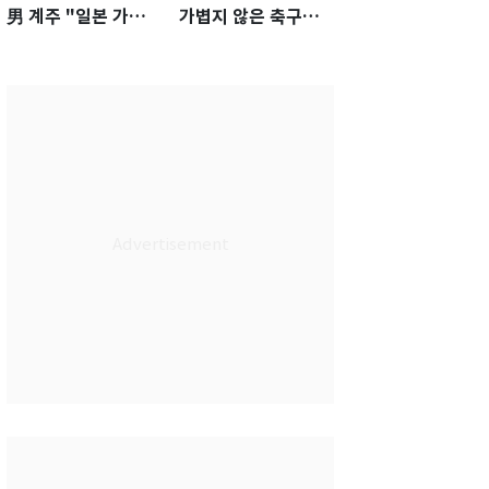
男 계주 "일본 가뿐히
가볍지 않은 축구대
넘고 AG 金 따겠다"
표팀 '임시 감독' 무게