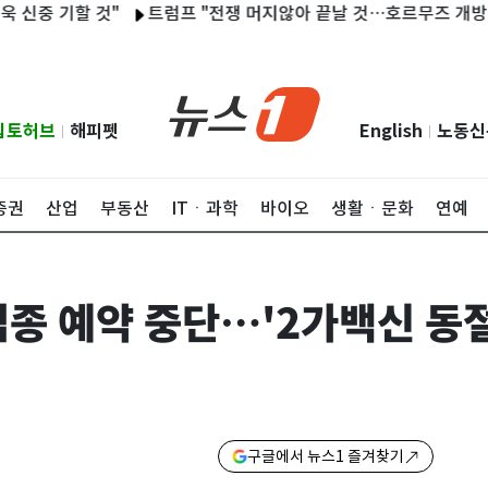
 기할 것"
트럼프 "전쟁 머지않아 끝날 것…호르무즈 개방 곧 합의
립토허브
해피펫
English
노동신
|
|
증권
산업
부동산
ITㆍ과학
바이오
생활ㆍ문화
연예
 접종 예약 중단…'2가백신 동
구글에서 뉴스1 즐겨찾기