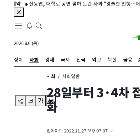
계약
신동엽, 대학로 공연 폄하 논란 사과 "경솔한 언행…더욱 신중
크
2026.8.6 (목)
사회
정치
경제
국제
전국
외교
북한
금융ㆍ
사회
사회일반
28일부터 3·4차
가
화
업데이트 2022.11.27 오후 07:07