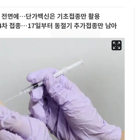
접종 전면에…단가백신은 기초접종만 활용
·4차 접종…17일부터 동절기 추가접종만 남아
[단독]"이번 역은 신논
6
현, 토스역입니다"…서
울 지하철에 토스 이름
새겼다
펄펄 끓는 서울, 40도
7