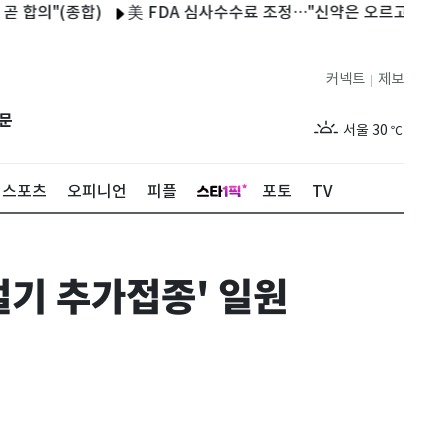
"(종합)
美 FDA 심사수수료 조정…"신약은 오르고, 제네릭은 내
커넥트
제보
|
제주
27
℃
문
서울
30
℃
부산
26
℃
스포츠
오피니언
피플
포토
TV
대구
27
℃
인천
30
℃
절기 추가접종' 일원
광주
26
℃
대전
26
℃
울산
25
℃
강릉
25
℃
제주
27
℃