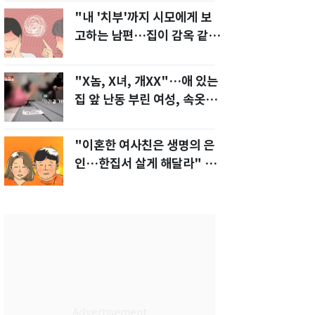
"내 '치부'까지 시모에게 보
고하는 남편…집이 감옥 같
다" 아내 고통
"X놈, X녀, 개XX"…애 있는
집 앞 난동 부린 여성, 속옷까
지 훌러덩[영상]
"이혼한 여사친은 생명의 은
인…한집서 살게 해달라" 남
편 요구에 '절망'