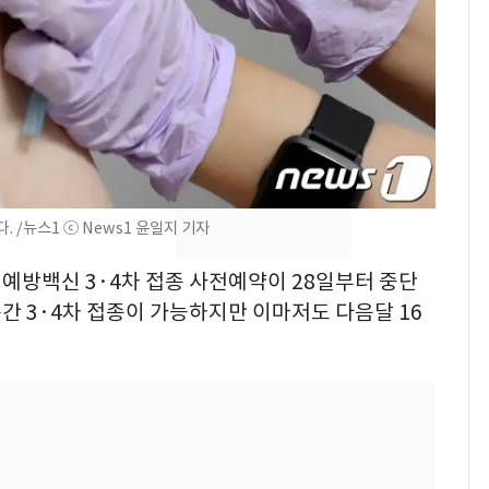
돌파하나…한낮 39도
폭염[오늘날씨]
SK하이닉스 또 프리마
8
켓 하한가…달랑 11주
에 시초가 소동
"캐리비안 베이 여자 탈
9
의실에 남자가 있어
 /뉴스1 ⓒ News1 윤일지 기자
요"…경찰 수사
9 예방백신 3·4차 접종 사전예약이 28일부터 중단
2600만명 사로잡은 '바
10
 3·4차 접종이 가능하지만 이마저도 다음달 16
나나킥 베이비'…농심
의 깜짝 선물