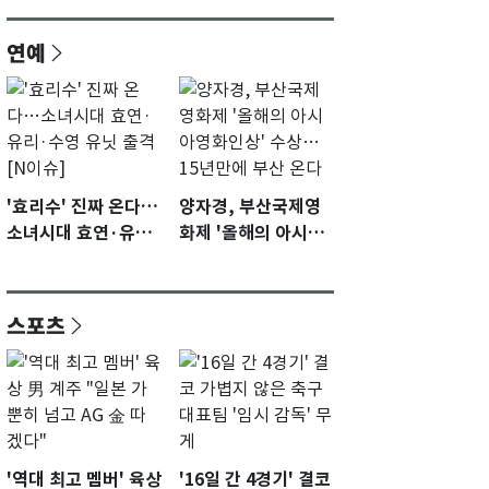
연예
'효리수' 진짜 온다…
양자경, 부산국제영
소녀시대 효연·유리·
화제 '올해의 아시아
수영 유닛 출격 [N이
영화인상' 수상…15
슈]
년만에 부산 온다
스포츠
'역대 최고 멤버' 육상
'16일 간 4경기' 결코