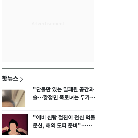
핫뉴스
"단둘만 있는 밀폐된 공간과
술…황정민 폭로녀는 두가지
에 집착했다"
"예비 신랑 절친이 전신 먹물
문신, 해외 도피 준비"…예비
신부 '혼란'