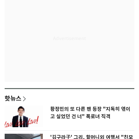
핫뉴스
황정민의 또 다른 팬 등장 "지독히 엮이
고 싶었던 건 너" 폭로녀 직격
'김구라子' 그리, 할머니외 여행서 "친모