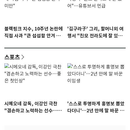
블랙핑크 지수, 10주년 논란에
'김구라子' 그리, 할머니외 여
직접 사과 "큰 섭섭함 안겨 미
행서 "친모 전라도에 잘 있
안"
어"…유튜브서 언급
스포츠
시메오네 감독, 이강인 극찬
'스스로 투명하게 홍명보 뽑았
"겸손하고 노력하는 선수…좋
다더니'…2년 만에 말 바꾼 이
은 첫인상"
임생