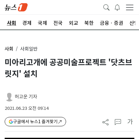
치
사회
경제
국제
전국
외교
북한
금융ㆍ증권
산업
사회
사회일반
미아리고개에 공공미술프로젝트 '닷츠브
릿지' 설치
허고운 기자
2021.06.23 오전 09:14
가
구글에서 뉴스1 즐겨찾기