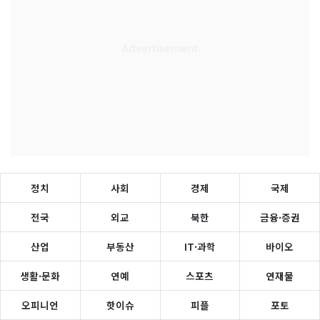
정치
사회
경제
국제
전국
외교
북한
금융·증권
산업
부동산
IT·과학
바이오
생활·문화
연예
스포츠
연재물
오피니언
핫이슈
피플
포토