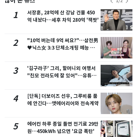
많이 본 뉴스
1
/
2
서장훈, 28억에 산 강남 건물 450
1
억 내놨다…세후 차익 280억 '잭팟'
"10억 버는데 9억 써요?"…삼전男
2
♥닉스女 3:3 단체소개팅 예능 화
제
'김구라子' 그리, 할머니외 여행서
3
"친모 전라도에 잘 있어"…유튜브
서 언급
[단독] 더보이즈 선우, 그루비룸 품
4
에 안긴다…앳에어리어와 전속계약
에어컨 하루 종일 틀면 전기료 29만
5
원…450kWh 넘으면 '요금 폭탄'