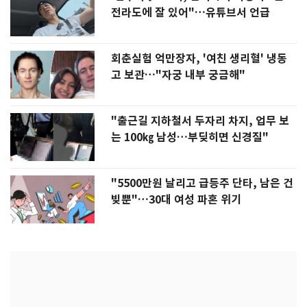
전라도에 잘 있어"…유튜브서 언급
회춘실험 억만장자, '여친 생리혈' 냉동
고 보관…"자궁 내부 궁금해"
"출근길 지하철서 두자리 차지, 업무 보
는 100㎏ 남성…부딪히면 신경질"
"5500만원 날리고 급등주 단타, 남은 건
빚뿐"…30대 여성 파혼 위기