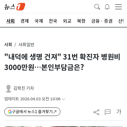
치
사회
경제
국제
전국
외교
북한
금융ㆍ증권
산업
사회
사회일반
"내덕에 생명 건져" 31번 확진자 병원비
3000만원…본인부담금은?
김학진 기자
업데이트 2020.04.03 오전 10:06
가
구글에서 뉴스1 즐겨찾기