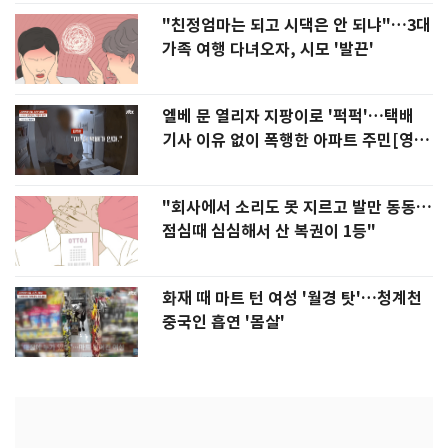
"친정엄마는 되고 시댁은 안 되냐"…3대
가족 여행 다녀오자, 시모 '발끈'
엘베 문 열리자 지팡이로 '퍽퍽'…택배
기사 이유 없이 폭행한 아파트 주민[영
상]
"회사에서 소리도 못 지르고 발만 동동…
점심때 심심해서 산 복권이 1등"
화재 때 마트 턴 여성 '월경 탓'…청계천
중국인 흡연 '몸살'