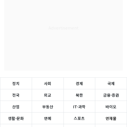
정치
사회
경제
국제
전국
외교
북한
금융·증권
산업
부동산
IT·과학
바이오
생활·문화
연예
스포츠
연재물