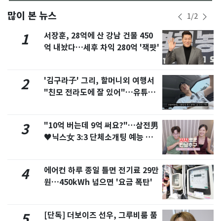
많이 본 뉴스
1
/
2
서장훈, 28억에 산 강남 건물 450
1
억 내놨다…세후 차익 280억 '잭팟'
'김구라子' 그리, 할머니외 여행서
2
"친모 전라도에 잘 있어"…유튜브
서 언급
"10억 버는데 9억 써요?"…삼전男
3
♥닉스女 3:3 단체소개팅 예능 화
제
에어컨 하루 종일 틀면 전기료 29만
4
원…450kWh 넘으면 '요금 폭탄'
[단독] 더보이즈 선우, 그루비룸 품
5