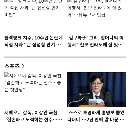
블랙핑크 지수, 10주년 논란에
'김구라子' 그리, 할머니외 여
직접 사과 "큰 섭섭함 안겨 미
행서 "친모 전라도에 잘 있
안"
어"…유튜브서 언급
스포츠
시메오네 감독, 이강인 극찬
'스스로 투명하게 홍명보 뽑았
"겸손하고 노력하는 선수…좋
다더니'…2년 만에 말 바꾼 이
은 첫인상"
임생