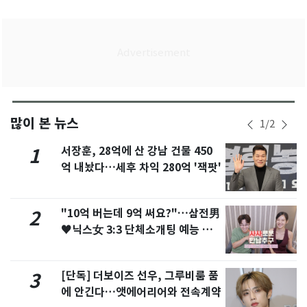
많이 본 뉴스
1
/
2
서장훈, 28억에 산 강남 건물 450
1
억 내놨다…세후 차익 280억 '잭팟'
"10억 버는데 9억 써요?"…삼전男
2
♥닉스女 3:3 단체소개팅 예능 화
제
[단독] 더보이즈 선우, 그루비룸 품
3
에 안긴다…앳에어리어와 전속계약