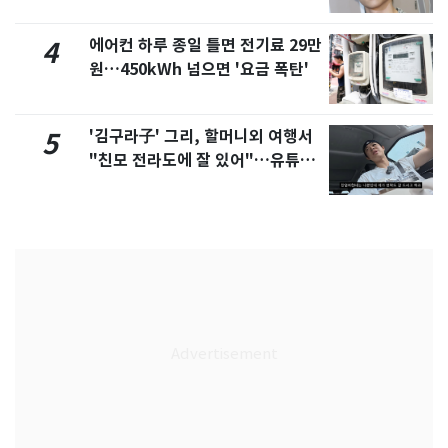
에어컨 하루 종일 틀면 전기료 29만
4
원…450kWh 넘으면 '요금 폭탄'
'김구라子' 그리, 할머니외 여행서
5
"친모 전라도에 잘 있어"…유튜브
서 언급