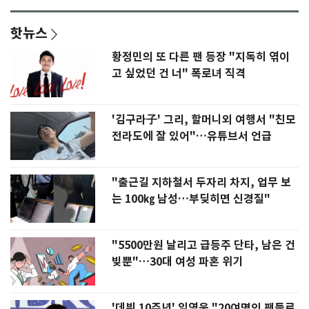
핫뉴스
황정민의 또 다른 팬 등장 "지독히 엮이
고 싶었던 건 너" 폭로녀 직격
'김구라子' 그리, 할머니외 여행서 "친모
전라도에 잘 있어"…유튜브서 언급
"출근길 지하철서 두자리 차지, 업무 보
는 100㎏ 남성…부딪히면 신경질"
"5500만원 날리고 급등주 단타, 남은 건
빚뿐"…30대 여성 파혼 위기
'데뷔 10주년' 임영웅 "20여명의 팬들로