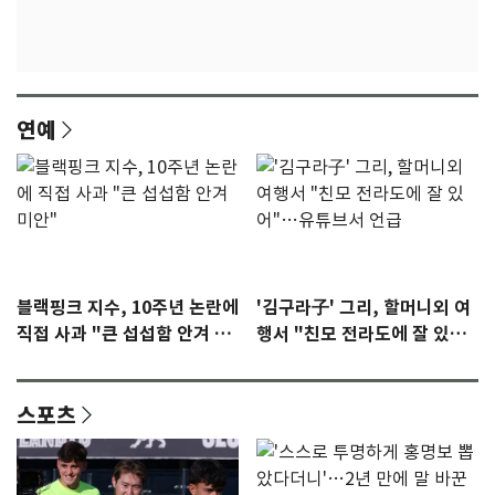
연예
블랙핑크 지수, 10주년 논란에
'김구라子' 그리, 할머니외 여
직접 사과 "큰 섭섭함 안겨 미
행서 "친모 전라도에 잘 있
안"
어"…유튜브서 언급
스포츠