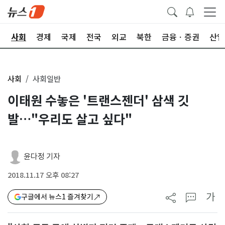
치
사회
경제
국제
전국
외교
북한
금융ㆍ증권
산업
사회
사회일반
이태원 수놓은 '트랜스젠더' 삼색 깃
발…"우리도 살고 싶다"
윤다정 기자
2018.11.17 오후 08:27
가
구글에서 뉴스1 즐겨찾기