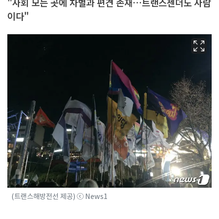
"사회 모든 곳에 차별과 편견 존재…트랜스젠더도 사람
이다"
(트랜스해방전선 제공) ⓒ News1