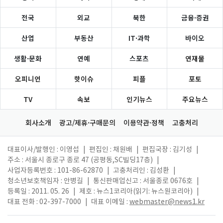
전국
외교
북한
금융·증권
산업
부동산
IT·과학
바이오
생활·문화
연예
스포츠
연재물
오피니언
핫이슈
피플
포토
TV
속보
인기뉴스
주요뉴스
회사소개
광고/제휴·구매문의
이용약관·정책
고충처리
대표이사/발행인 : 이영섭
|
편집인 : 채원배
|
편집국장 : 김기성
|
주소 : 서울시 종로구 종로 47 (공평동,SC빌딩17층)
|
사업자등록번호 : 101-86-62870
|
고충처리인 : 김성환
|
청소년보호책임자 : 안병길
|
통신판매업신고 : 서울종로 0676호
|
등록일 : 2011. 05. 26
|
제호 : 뉴스1코리아(읽기: 뉴스원코리아)
|
대표 전화 : 02-397-7000
|
대표 이메일 :
webmaster@news1.kr