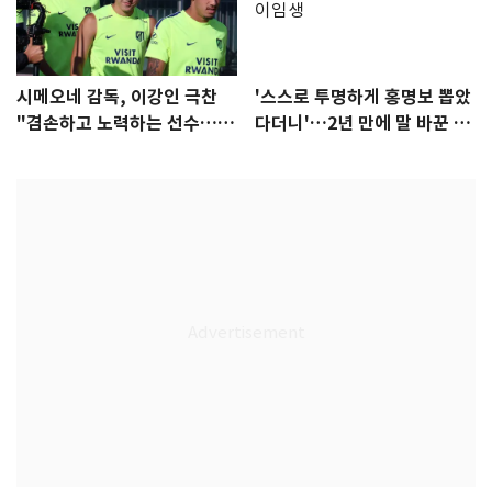
시메오네 감독, 이강인 극찬
'스스로 투명하게 홍명보 뽑았
"겸손하고 노력하는 선수…좋
다더니'…2년 만에 말 바꾼 이
은 첫인상"
임생