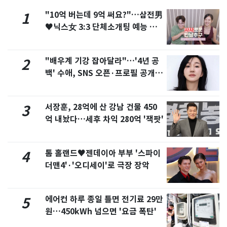
"10억 버는데 9억 써요?"…삼전男
1
♥닉스女 3:3 단체소개팅 예능 화
제
"배우계 기강 잡아달라"…'4년 공
2
백' 수애, SNS 오픈·프로필 공개
화제
서장훈, 28억에 산 강남 건물 450
3
억 내놨다…세후 차익 280억 '잭팟'
톰 홀랜드♥젠데이아 부부 '스파이
4
더맨4'·'오디세이'로 극장 장악
에어컨 하루 종일 틀면 전기료 29만
5
원…450kWh 넘으면 '요금 폭탄'