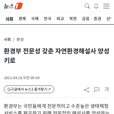
사회
치
경제
국제
전국
외교
북한
금융ㆍ증권
산업
사회
환경
환경부 전문성 갖춘 자연환경해설사 양성
키로
2012.04.18 오전 05:04
가
구글에서 뉴스1 즐겨찾기
환경부는 국민들에게 전문적이고 수준높은 생태체험
서비스를 제공하기 위해 전문적인 해설사를 양성하는