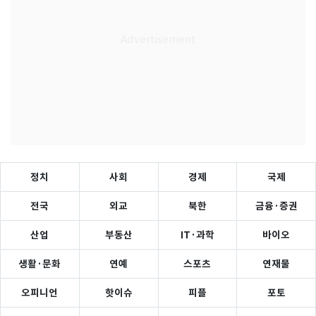
정치
사회
경제
국제
전국
외교
북한
금융·증권
산업
부동산
IT·과학
바이오
생활·문화
연예
스포츠
연재물
오피니언
핫이슈
피플
포토