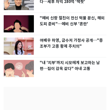
다…세후 차익 280억 '잭팟'
"예비 신랑 절친이 전신 먹물 문신, 해외
도피 준비"…예비 신부 '혼란'
여배우 하영, 금수저 가정사 공개…"증
조부가 고종 황제 주치의"
"내 '치부'까지 시모에게 보고하는 남
편…집이 감옥 같다" 아내 고통