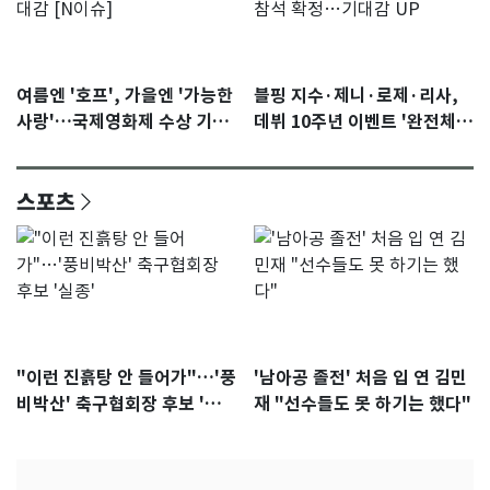
여름엔 '호프', 가을엔 '가능한
블핑 지수·제니·로제·리사,
사랑'…국제영화제 수상 기대
데뷔 10주년 이벤트 '완전체'
감 [N이슈]
참석 확정…기대감 UP
스포츠
"이런 진흙탕 안 들어가"…'풍
'남아공 졸전' 처음 입 연 김민
비박산' 축구협회장 후보 '실
재 "선수들도 못 하기는 했다"
종'