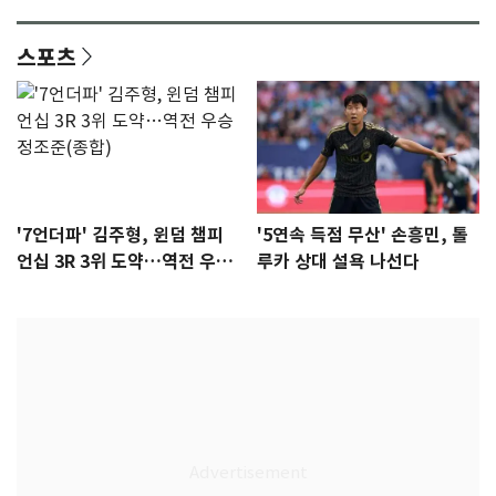
[N초점]
스포츠
'7언더파' 김주형, 윈덤 챔피
'5연속 득점 무산' 손흥민, 톨
언십 3R 3위 도약…역전 우승
루카 상대 설욕 나선다
정조준(종합)