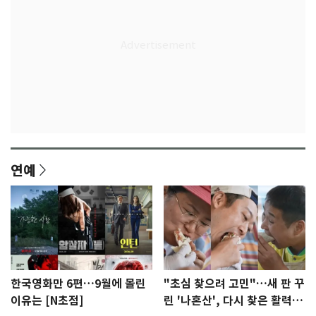
연예
한국영화만 6편…9월에 몰린
"초심 찾으려 고민"…새 판 꾸
이유는 [N초점]
린 '나혼산', 다시 찾은 활력