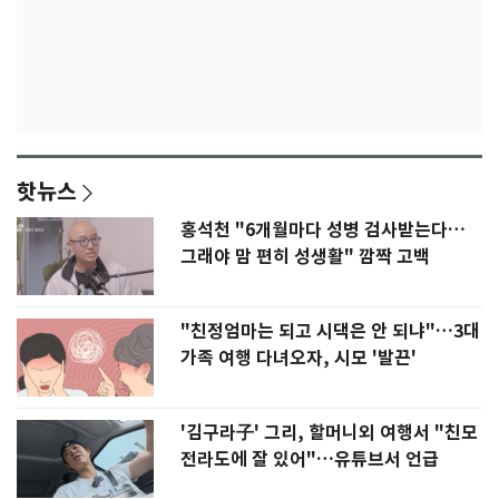
핫뉴스
홍석천 "6개월마다 성병 검사받는다…
그래야 맘 편히 성생활" 깜짝 고백
"친정엄마는 되고 시댁은 안 되냐"…3대
가족 여행 다녀오자, 시모 '발끈'
'김구라子' 그리, 할머니외 여행서 "친모
전라도에 잘 있어"…유튜브서 언급