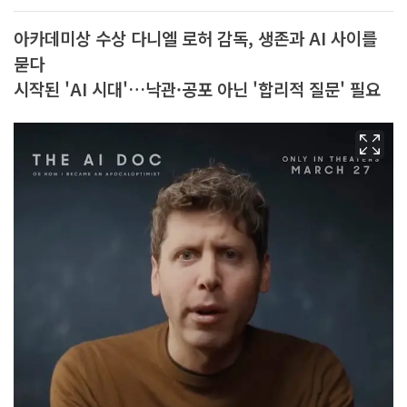
아카데미상 수상 다니엘 로허 감독, 생존과 AI 사이를
묻다
시작된 'AI 시대'…낙관·공포 아닌 '합리적 질문' 필요