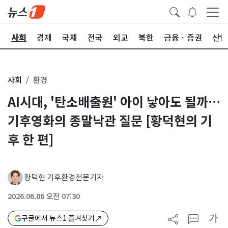
치
사회
경제
국제
전국
외교
북한
금융ㆍ증권
산업
사회
환경
AI시대, '탄소배출원' 아이 낳아도 될까…
기후영화의 종말낙관 질문 [황덕현의 기
후 한 편]
황덕현 기후환경전문기자
2026.06.06 오전 07:30
가
구글에서 뉴스1 즐겨찾기