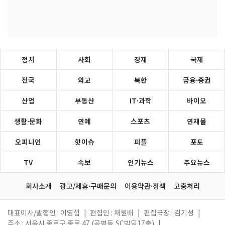
정치
사회
경제
국제
전국
외교
북한
금융·증권
산업
부동산
IT·과학
바이오
생활·문화
연예
스포츠
연재물
오피니언
핫이슈
피플
포토
TV
속보
인기뉴스
주요뉴스
회사소개
광고/제휴·구매문의
이용약관·정책
고충처리
대표이사/발행인 : 이영섭
|
편집인 : 채원배
|
편집국장 : 김기성
|
주소 : 서울시 종로구 종로 47 (공평동,SC빌딩17층)
|