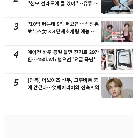
"친모 전라도에 잘 있어"…유튜브
서 언급
"10억 버는데 9억 써요?"…삼전男
3
♥닉스女 3:3 단체소개팅 예능 화
제
에어컨 하루 종일 틀면 전기료 29만
4
원…450kWh 넘으면 '요금 폭탄'
[단독] 더보이즈 선우, 그루비룸 품
5
에 안긴다…앳에어리어와 전속계약