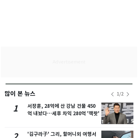
많이 본 뉴스
1
/
2
서장훈, 28억에 산 강남 건물 450
1
억 내놨다…세후 차익 280억 '잭팟'
'김구라子' 그리, 할머니외 여행서
2