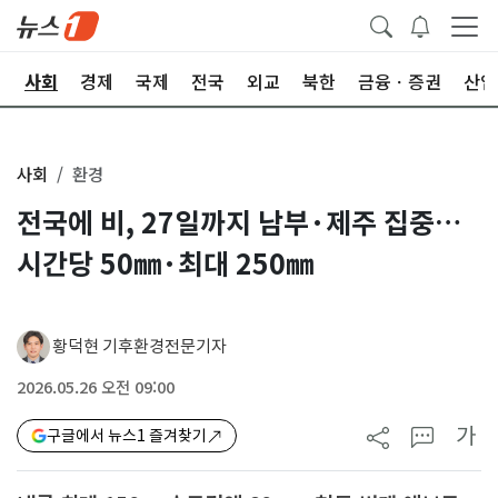
치
사회
경제
국제
전국
외교
북한
금융ㆍ증권
산업
사회
환경
전국에 비, 27일까지 남부·제주 집중…
시간당 50㎜·최대 250㎜
황덕현 기후환경전문기자
2026.05.26 오전 09:00
가
구글에서 뉴스1 즐겨찾기