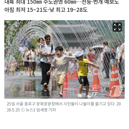
내륙 최대 150㎜ 수도권엔 60㎜…천둥·번개 예보도
아침 최저 15~21도·낮 최고 19~28도
25일 서울 종로구 광화문광장에서 시민들이 나들이를 즐기고 있다. 20
26.5.25 ⓒ 뉴스1 임세영 기자