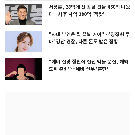
서장훈, 28억에 산 강남 건물 450억 내놨
다…세후 차익 280억 '잭팟'
"자네 부인은 잘 끝날 거야"…'양정원 무
마' 강남 경찰, 다른 돈도 받은 정황
"예비 신랑 절친이 전신 먹물 문신, 해외
도피 준비"…예비 신부 '혼란'