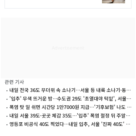
관련 기사
내일 전국 36도 무더위 속 소나기…서울 등 내륙 소나기·동
해안 폭우
'입추' 무색 뜨거운 밤…수도권 29도 '초열대야 턱밑', 서울
16일 연속
폭염 탓 일 쉬면 시간당 1만7000원 지급…'기후보험' 나도 가
입할까
내일 서울 39도·곳곳 체감 35도…'입추' 폭염 절정 뒤 주말
소나기(종합)
영등포 비공식 40도 찍었다…내일 입추, 서울 '진짜 40도' 넘
나