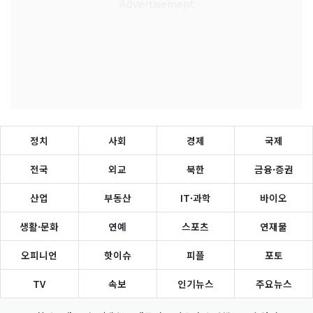
정치
사회
경제
국제
전국
외교
북한
금융·증권
산업
부동산
IT·과학
바이오
생활·문화
연예
스포츠
연재물
오피니언
핫이슈
피플
포토
TV
속보
인기뉴스
주요뉴스