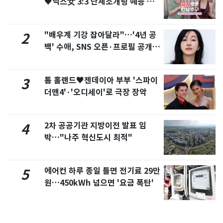
♥닉스女 3:3 단체소개팅 예능 화
제
"배우계 기강 잡아달라"…'4년 공
2
백' 수애, SNS 오픈·프로필 공개
화제
톰 홀랜드♥젠데이아 부부 '스파이
3
더맨4'·'오디세이'로 극장 장악
2차 공공기관 지방이전 발표 임
4
박…"나주 혁신도시 최적"
에어컨 하루 종일 틀면 전기료 29만
5
원…450kWh 넘으면 '요금 폭탄'