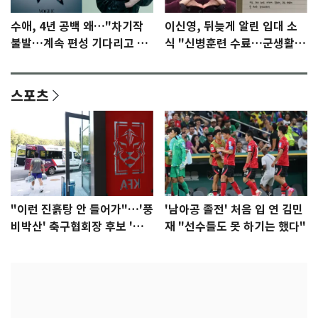
수애, 4년 공백 왜…"차기작
이신영, 뒤늦게 알린 입대 소
불발…계속 편성 기다리고 있
식 "신병훈련 수료…군생활
다"
집중"
스포츠
"이런 진흙탕 안 들어가"…'풍
'남아공 졸전' 처음 입 연 김민
비박산' 축구협회장 후보 '실
재 "선수들도 못 하기는 했다"
종'