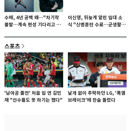
수애, 4년 공백 왜…"차기작
이신영, 뒤늦게 알린 입대 소
불발…계속 편성 기다리고 있
식 "신병훈련 수료…군생활
다"
집중"
스포츠
'남아공 졸전' 처음 입 연 김민
날개 없이 추락하던 LG, '폭염
재 "선수들도 못 하기는 했다"
브레이크'에 한숨 돌렸다