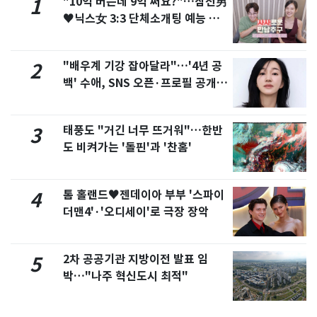
"10억 버는데 9억 써요?"…삼전男
1
♥닉스女 3:3 단체소개팅 예능 화
제
"배우계 기강 잡아달라"…'4년 공
2
백' 수애, SNS 오픈·프로필 공개
화제
태풍도 "거긴 너무 뜨거워"…한반
3
도 비켜가는 '돌핀'과 '찬홈'
톰 홀랜드♥젠데이아 부부 '스파이
4
더맨4'·'오디세이'로 극장 장악
2차 공공기관 지방이전 발표 임
5
박…"나주 혁신도시 최적"