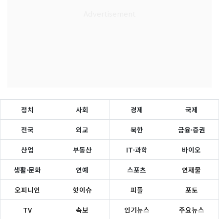
정치
사회
경제
국제
전국
외교
북한
금융·증권
산업
부동산
IT·과학
바이오
생활·문화
연예
스포츠
연재물
오피니언
핫이슈
피플
포토
TV
속보
인기뉴스
주요뉴스