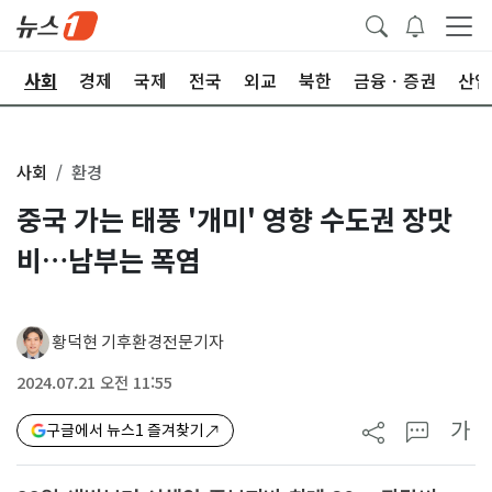
치
사회
경제
국제
전국
외교
북한
금융ㆍ증권
산업
사회
환경
중국 가는 태풍 '개미' 영향 수도권 장맛
비…남부는 폭염
황덕현 기후환경전문기자
2024.07.21 오전 11:55
가
구글에서 뉴스1 즐겨찾기