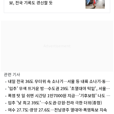
보, 전국 기록도 경신할 듯
관련 기사
내일 전국 36도 무더위 속 소나기…서울 등 내륙 소나기·동
해안 폭우
'입추' 무색 뜨거운 밤…수도권 29도 '초열대야 턱밑', 서울
16일 연속
폭염 탓 일 쉬면 시간당 1만7000원 지급…'기후보험' 나도 가
입할까
입추 '낮 최고 39도'…수도권·강원·전라 극한 더위(종합)
여수 27.7도·광양 27.6도…전남광주 열대야·폭염특보 지속