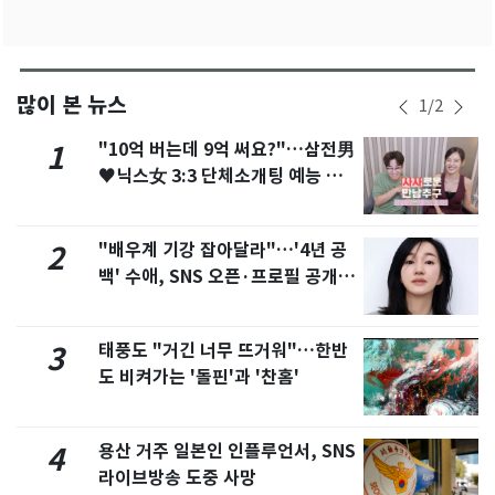
많이 본 뉴스
1
/
2
"10억 버는데 9억 써요?"…삼전男
1
♥닉스女 3:3 단체소개팅 예능 화
제
"배우계 기강 잡아달라"…'4년 공
2
백' 수애, SNS 오픈·프로필 공개
화제
태풍도 "거긴 너무 뜨거워"…한반
3
도 비켜가는 '돌핀'과 '찬홈'
용산 거주 일본인 인플루언서, SNS
4
라이브방송 도중 사망