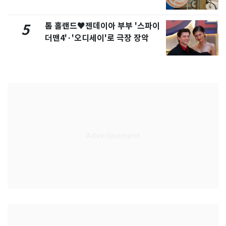
톰 홀랜드♥젠데이아 부부 '스파이
5
더맨4'·'오디세이'로 극장 장악