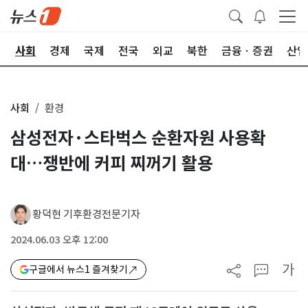
치
사회
경제
국제
전국
외교
북한
금융ㆍ증권
산업
사회
환경
삼성전자·스타벅스 순환자원 사용확
대…쟁반에 커피 찌꺼기 활용
황덕현 기후환경전문기자
2024.06.03 오후 12:00
가
구글에서 뉴스1 즐겨찾기