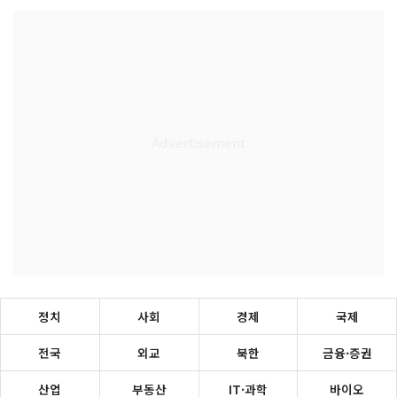
정치
사회
경제
국제
전국
외교
북한
금융·증권
산업
부동산
IT·과학
바이오