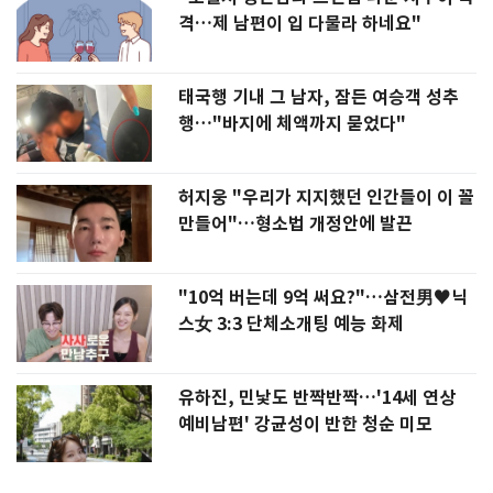
격…제 남편이 입 다물라 하네요"
태국행 기내 그 남자, 잠든 여승객 성추
행…"바지에 체액까지 묻었다"
허지웅 "우리가 지지했던 인간들이 이 꼴
만들어"…형소법 개정안에 발끈
"10억 버는데 9억 써요?"…삼전男♥닉
스女 3:3 단체소개팅 예능 화제
유하진, 민낯도 반짝반짝…'14세 연상
예비남편' 강균성이 반한 청순 미모