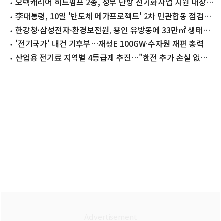
오텍캐리어 히트펌프 2종, 정부 난방 전기화사업 지원 대상
선정
李대통령, 10일 '반도체 메가프로젝트' 2차 민관합동 점검회
의 주재
한강청·삼성전자·환경보전원, 용인 유방동에 33만㎡ 생태복
원 추진
'전기국가' 내건 기후부…재생E 100GW·수자원 재편 총력
산업용 전기료 지역별 4등급제 추진…"한전 추가 손실 없을
것"