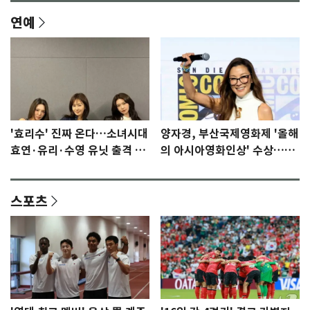
연예
'효리수' 진짜 온다…소녀시대
양자경, 부산국제영화제 '올해
효연·유리·수영 유닛 출격 [N
의 아시아영화인상' 수상…15
이슈]
년만에 부산 온다
스포츠