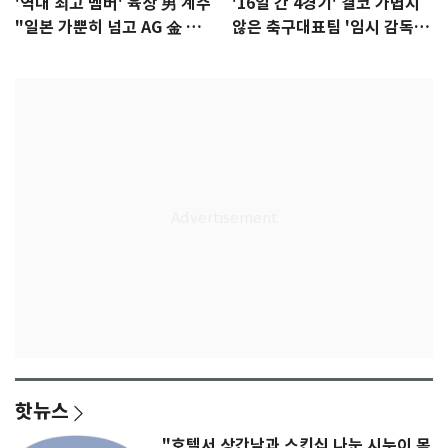
'역대 최고 멤버' 육상 男 계주
'16일 간 4경기' 결코 가볍지
"일본 가뿐히 넘고 AG 金 따겠
않은 축구대표팀 '임시 감독'
다"
무게
핫뉴스
"호텔서 상간남과 스킨십 나눈 시누이 목