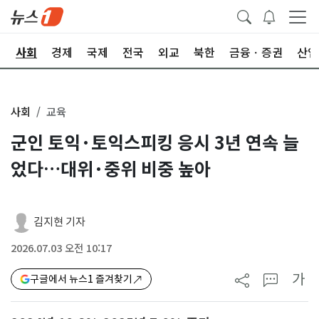
치
사회
경제
국제
전국
외교
북한
금융ㆍ증권
산업
사회
교육
군인 토익·토익스피킹 응시 3년 연속 늘
었다…대위·중위 비중 높아
김지현 기자
2026.07.03 오전 10:17
가
구글에서 뉴스1 즐겨찾기