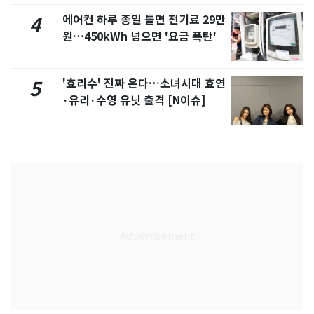
에어컨 하루 종일 틀면 전기료 29만
4
원…450kWh 넘으면 '요금 폭탄'
'효리수' 진짜 온다…소녀시대 효연
5
·유리·수영 유닛 출격 [N이슈]