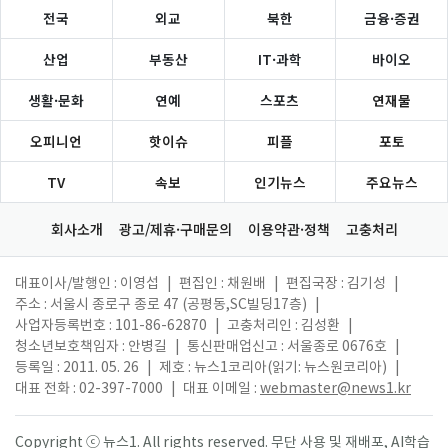
전국
외교
북한
금융·증권
산업
부동산
IT·과학
바이오
생활·문화
연예
스포츠
연재물
오피니언
핫이슈
피플
포토
TV
속보
인기뉴스
주요뉴스
회사소개
광고/제휴·구매문의
이용약관·정책
고충처리
대표이사/발행인 : 이영섭
|
편집인 : 채원배
|
편집국장 : 김기성
|
주소 : 서울시 종로구 종로 47 (공평동,SC빌딩17층)
|
사업자등록번호 : 101-86-62870
|
고충처리인 : 김성환
|
청소년보호책임자 : 안병길
|
통신판매업신고 : 서울종로 0676호
|
등록일 : 2011. 05. 26
|
제호 : 뉴스1코리아(읽기: 뉴스원코리아)
|
대표 전화 : 02-397-7000
|
대표 이메일 :
webmaster@news1.kr
Copyright ⓒ 뉴스1. All rights reserved. 무단 사용 및 재배포, AI학습