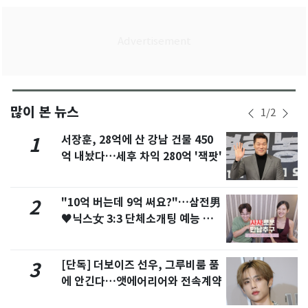
많이 본 뉴스
1
/
2
서장훈, 28억에 산 강남 건물 450
1
억 내놨다…세후 차익 280억 '잭팟'
"10억 버는데 9억 써요?"…삼전男
2
♥닉스女 3:3 단체소개팅 예능 화
제
[단독] 더보이즈 선우, 그루비룸 품
3
에 안긴다…앳에어리어와 전속계약