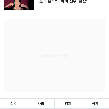
도피 준비"…예비 신부 '혼란'
정치
사회
경제
국제