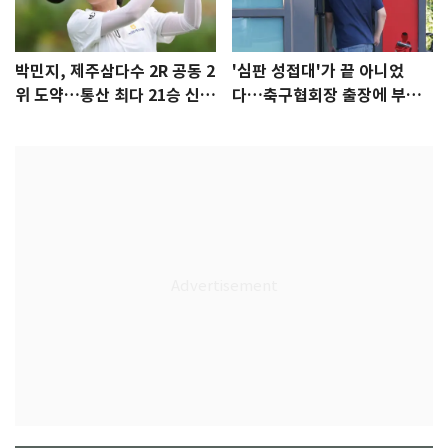
박민지, 제주삼다수 2R 공동 2
'심판 성접대'가 끝 아니었
위 도약…통산 최다 21승 신기
다…축구협회장 출장에 부인
록 도전
3회 동반 '펑펑'