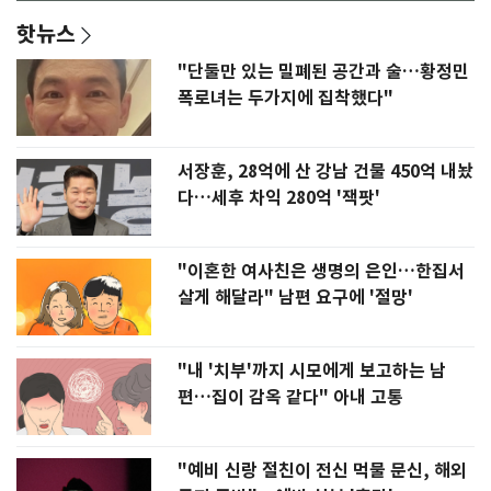
핫뉴스
"단둘만 있는 밀폐된 공간과 술…황정민
폭로녀는 두가지에 집착했다"
서장훈, 28억에 산 강남 건물 450억 내놨
다…세후 차익 280억 '잭팟'
"이혼한 여사친은 생명의 은인…한집서
살게 해달라" 남편 요구에 '절망'
"내 '치부'까지 시모에게 보고하는 남
편…집이 감옥 같다" 아내 고통
"예비 신랑 절친이 전신 먹물 문신, 해외