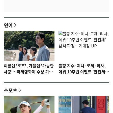
연예
여름엔 '호프', 가을엔 '가능한
블핑 지수·제니·로제·리사,
사랑'…국제영화제 수상 기대
데뷔 10주년 이벤트 '완전체'
감 [N이슈]
참석 확정…기대감 UP
스포츠