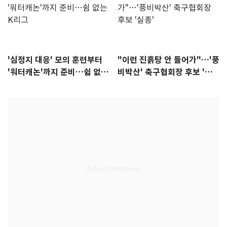
'심정지 대응' 모의 훈련부터
"이런 진흙탕 안 들어가"…'풍
'워터캐논'까지 준비…쉼 없는
비박산' 축구협회장 후보 '실
K리그
종'