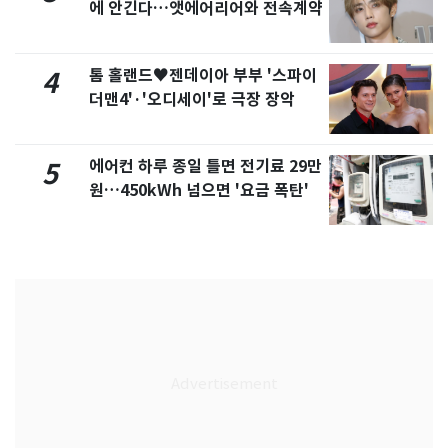
에 안긴다…앳에어리어와 전속계약
톰 홀랜드♥젠데이아 부부 '스파이
4
더맨4'·'오디세이'로 극장 장악
에어컨 하루 종일 틀면 전기료 29만
5
원…450kWh 넘으면 '요금 폭탄'