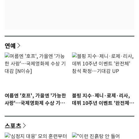
연예
여름엔 '호프', 가을엔 '가능한
블핑 지수·제니·로제·리사,
사랑'…국제영화제 수상 기대
데뷔 10주년 이벤트 '완전체'
감 [N이슈]
참석 확정…기대감 UP
스포츠