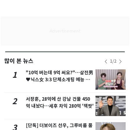
많이 본 뉴스
1
/
2
"10억 버는데 9억 써요?"…삼전男
1
♥닉스女 3:3 단체소개팅 예능 화
제
서장훈, 28억에 산 강남 건물 450
2
억 내놨다…세후 차익 280억 '잭팟'
[단독] 더보이즈 선우, 그루비룸 품
3