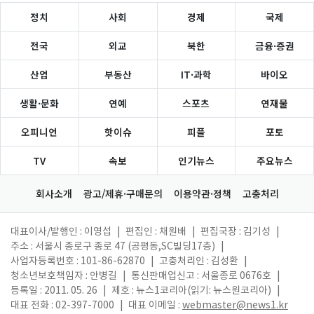
정치
사회
경제
국제
전국
외교
북한
금융·증권
산업
부동산
IT·과학
바이오
생활·문화
연예
스포츠
연재물
오피니언
핫이슈
피플
포토
TV
속보
인기뉴스
주요뉴스
회사소개
광고/제휴·구매문의
이용약관·정책
고충처리
대표이사/발행인 : 이영섭
|
편집인 : 채원배
|
편집국장 : 김기성
|
주소 : 서울시 종로구 종로 47 (공평동,SC빌딩17층)
|
사업자등록번호 : 101-86-62870
|
고충처리인 : 김성환
|
청소년보호책임자 : 안병길
|
통신판매업신고 : 서울종로 0676호
|
등록일 : 2011. 05. 26
|
제호 : 뉴스1코리아(읽기: 뉴스원코리아)
|
대표 전화 : 02-397-7000
|
대표 이메일 :
webmaster@news1.kr