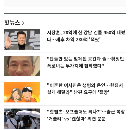
핫뉴스
서장훈, 28억에 산 강남 건물 450억 내놨
다…세후 차익 280억 '잭팟'
"단둘만 있는 밀폐된 공간과 술…황정민
폭로녀는 두가지에 집착했다"
"이혼한 여사친은 생명의 은인…한집서
살게 해달라" 남편 요구에 '절망'
"핫팬츠·오프숄더도 되나?"…출근 복장
'거슬려' vs '괜찮아' 의견 분분