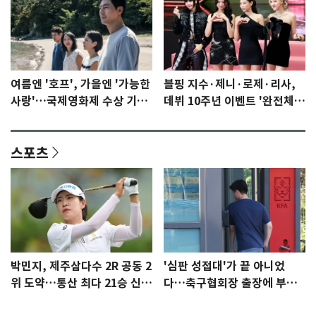
여름엔 '호프', 가을엔 '가능한
블핑 지수·제니·로제·리사,
사랑'…국제영화제 수상 기대
데뷔 10주년 이벤트 '완전체'
감 [N이슈]
참석 확정…기대감 UP
스포츠
박민지, 제주삼다수 2R 공동 2
'심판 성접대'가 끝 아니었
위 도약…통산 최다 21승 신기
다…축구협회장 출장에 부인
록 도전
3회 동반 '펑펑'