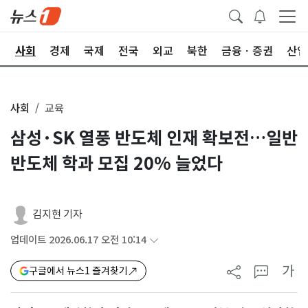
치
사회
경제
국제
전국
외교
북한
금융ㆍ증권
산업
사회
교육
삼성·SK 열풍 반도체 인재 확보전…일반
반도체 학과 모집 20% 늘었다
김지현 기자
업데이트 2026.06.17 오전 10:14
가
구글에서 뉴스1 즐겨찾기