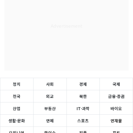
정치
사회
경제
국제
전국
외교
북한
금융·증권
산업
부동산
IT·과학
바이오
생활·문화
연예
스포츠
연재물
오피니언
핫이슈
피플
포토