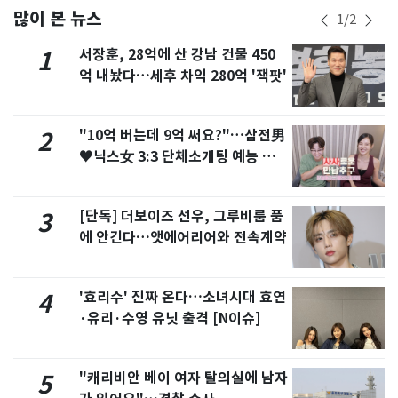
많이 본 뉴스
1
/
2
서장훈, 28억에 산 강남 건물 450
1
억 내놨다…세후 차익 280억 '잭팟'
"10억 버는데 9억 써요?"…삼전男
2
♥닉스女 3:3 단체소개팅 예능 화
제
[단독] 더보이즈 선우, 그루비룸 품
3
에 안긴다…앳에어리어와 전속계약
'효리수' 진짜 온다…소녀시대 효연
4
·유리·수영 유닛 출격 [N이슈]
"캐리비안 베이 여자 탈의실에 남자
5