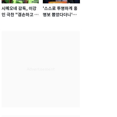
시메오네 감독, 이강
'스스로 투명하게 홍
인 극찬 "겸손하고 노
명보 뽑았다더니'…2
력하는 선수…좋은
년 만에 말 바꾼 이임
첫인상"
생