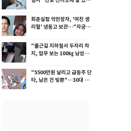
행서 "친모 전라도에 잘 있
어"…유튜브서 언급
회춘실험 억만장자, '여친 생
리혈' 냉동고 보관…"자궁 내
부 궁금해"
"출근길 지하철서 두자리 차
지, 업무 보는 100㎏ 남성…
부딪히면 신경질"
"5500만원 날리고 급등주 단
타, 남은 건 빚뿐"…30대 여
성 파혼 위기