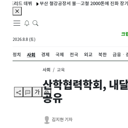
리드 데뷔
부산 철강공장서 불…고철 2000톤에 진화 장기화(종합
크
2026.8.8 (토)
사회
정치
경제
국제
전국
외교
북한
금융ㆍ
사회
교육
산학협력학회, 내달
가
공유
김지현 기자