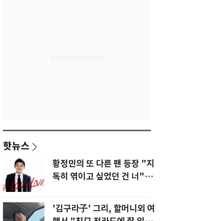
핫뉴스
황정민의 또 다른 팬 등장 "지
독히 엮이고 싶었던 건 너" 폭
로녀 직격
'김구라子' 그리, 할머니외 여