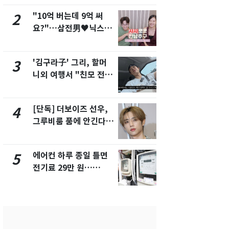
"10억 버는데 9억 써
낮 최고 37
2
7
요?"…삼전男♥닉스女
속…전국 곳곳
3:3 단체소개팅 예능 화
날씨]
제
'김구라子' 그리, 할머
[단독] 경찰,
3
8
니외 여행서 "친모 전라
제작사 회장
도에 잘 있어"…유튜브
시장법 위반
서 언급
[단독] 더보이즈 선우,
[단독]중수
4
9
그루비룸 품에 안긴다…
수사관 경력
앳에어리어와 전속계약
진…법무사·
택' 유지
에어컨 하루 종일 틀면
'심판 성접대
5
10
전기료 29만 원…
었다…축구
450kWh 넘으면 '요금
에 부인 3회 
폭탄'