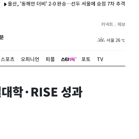
, '동해안 더비' 2-0 완승…선두 서울에 승점 7차 추격
이란 "오만
커넥트
제보
|
제주
30
℃
문
서울
26
℃
부산
29
℃
스포츠
오피니언
피플
포토
TV
대구
28
℃
인천
29
℃
대학·RISE 성과
광주
29
℃
대전
28
℃
울산
28
℃
강릉
21
℃
제주
30
℃