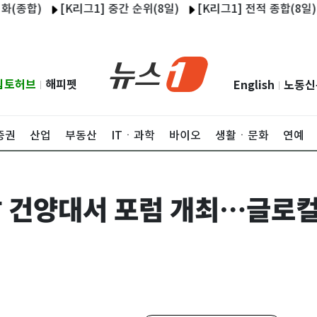
)
[K리그1] 중간 순위(8일)
[K리그1] 전적 종합(8일)
울산
립토허브
해피펫
English
노동신
|
|
증권
산업
부동산
ITㆍ과학
바이오
생활ㆍ문화
연예
 건양대서 포럼 개최…글로컬