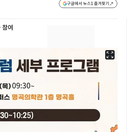
구글에서 뉴스1 즐겨찾기
 참여
13호 태풍 '돌핀' 日오
6
키나와·가고시마현 접
근…26만명 대피령