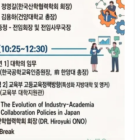
낮 최고 37도 폭염 계
7
속…전국 곳곳 비 [오늘
날씨]
[단독] 경찰, '김부장'
8
제작사 회장 수사…자본
시장법 위반 의혹
[단독]중수청 가는 검찰
9
수사관 경력 합산 추
진…법무사·집행관 '혜
택' 유지
'심판 성접대'가 끝 아니
10
었다…축구협회장 출장
에 부인 3회 동반 '펑펑'