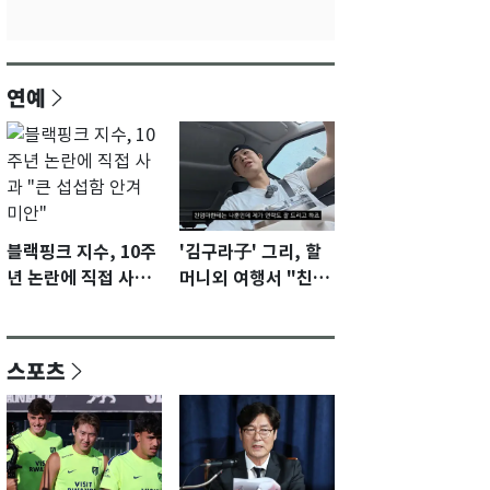
연예
블랙핑크 지수, 10주
'김구라子' 그리, 할
년 논란에 직접 사과
머니외 여행서 "친모
"큰 섭섭함 안겨 미
전라도에 잘 있어"…
안"
유튜브서 언급
스포츠