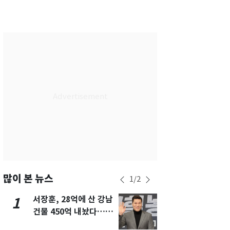
서울
26
℃
부산
29
℃
대구
28
℃
인천
29
℃
광주
29
℃
대전
28
℃
울산
28
℃
강릉
21
℃
제주
30
℃
많이 본 뉴스
1
/
2
서장훈, 28억에 산 강남
13호 태풍 '
1
6
건물 450억 내놨다…세
키나와·가고
후 차익 280억 '잭팟'
근…26만명