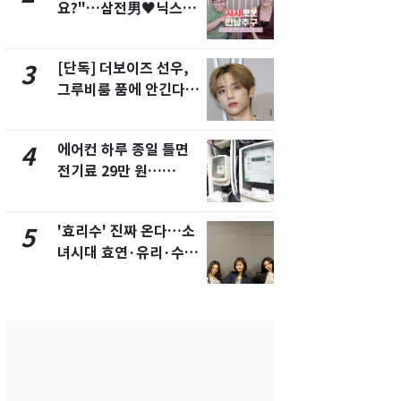
요?"…삼전男♥닉스女
의실에 남자
3:3 단체소개팅 예능 화
요"…경찰 
제
[단독] 더보이즈 선우,
[단독]중수
3
8
그루비룸 품에 안긴다…
수사관 경력
앳에어리어와 전속계약
진…법무사·
택' 유지
에어컨 하루 종일 틀면
전남광주 화
4
9
전기료 29만 원…
교통사고로 
450kWh 넘으면 '요금
지…6명 부
폭탄'
'효리수' 진짜 온다…소
축구협회, 
5
10
녀시대 효연·유리·수영
들 10여명 대
유닛 출격 [N이슈]
대' 의혹…
픽 예선 등