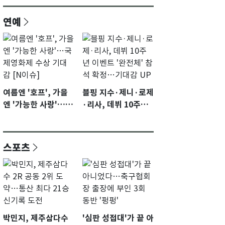
연예
여름엔 '호프', 가을
블핑 지수·제니·로제
엔 '가능한 사랑'…국
·리사, 데뷔 10주년
제영화제 수상 기대
이벤트 '완전체' 참석
감 [N이슈]
확정…기대감 UP
스포츠
박민지, 제주삼다수
'심판 성접대'가 끝 아