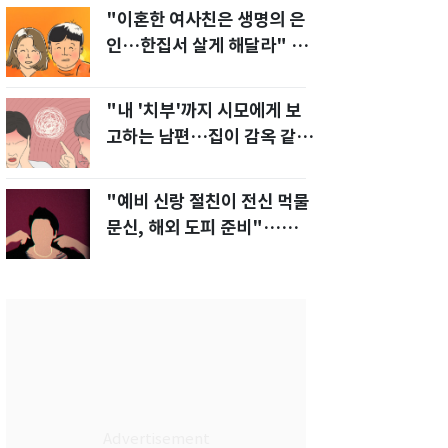
"이혼한 여사친은 생명의 은
인…한집서 살게 해달라" 남
편 요구에 '절망'
"내 '치부'까지 시모에게 보
고하는 남편…집이 감옥 같
다" 아내 고통
"예비 신랑 절친이 전신 먹물
문신, 해외 도피 준비"…예비
신부 '혼란'