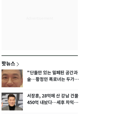
핫뉴스
"단둘만 있는 밀폐된 공간과
술…황정민 폭로녀는 두가지
에 집착했다"
서장훈, 28억에 산 강남 건물
450억 내놨다…세후 차익
280억 '잭팟'