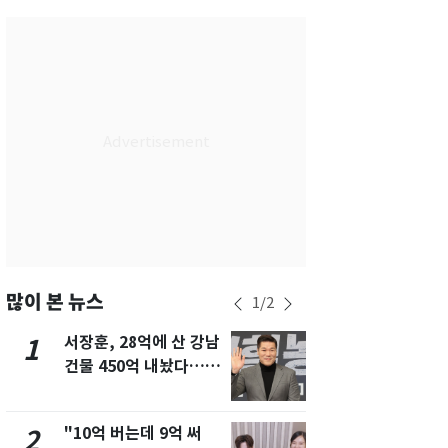
서울
29
℃
부산
27
℃
대구
28
℃
인천
29
℃
광주
27
℃
대전
26
℃
울산
26
℃
강릉
26
℃
많이 본 뉴스
1
/
2
제주
27
℃
서장훈, 28억에 산 강남
13호 태풍 '
1
6
건물 450억 내놨다…세
키나와·가고
후 차익 280억 '잭팟'
근…26만명
"10억 버는데 9억 써
"캐리비안 
2
7