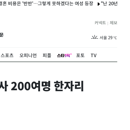
용은 '반반'…그렇게 못하겠다는 여성 등장
"난 20년 병수발했는
커넥트
제보
|
제주
27
℃
문
서울
29
℃
부산
27
℃
스포츠
오피니언
피플
포토
TV
대구
28
℃
인천
29
℃
사 200여명 한자리
광주
27
℃
대전
26
℃
울산
26
℃
강릉
26
℃
제주
27
℃