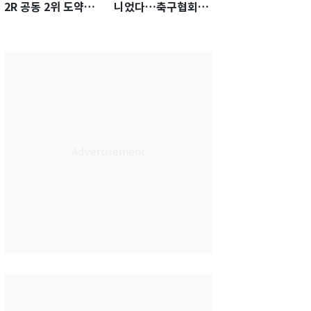
2R 공동 2위 도약…
니었다…축구협회장
통산 최다 21승 신기
출장에 부인 3회 동반
록 도전
'펑펑'