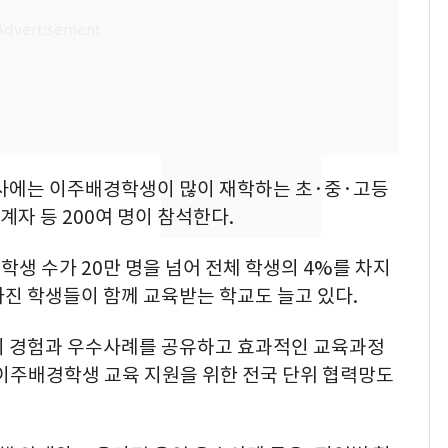
의실에 남자가 있어
요"…경찰 수사
[단독]중수청 가는 검찰
8
수사관 경력 합산 추
진…법무사·집행관 '혜
택' 유지
전남광주 화정역 인근서
9
행사에는 이주배경학생이 많이 재학하는 초·중·고등
교통사고로 40대 심정
지…6명 부상
자 등 200여 명이 참석한다.
축구협회, 외국인 심판
10
생 수가 20만 명을 넘어 전체 학생의 4%를 차지
들 10여명 대상 '성 접
진 학생들이 함께 교육받는 학교도 늘고 있다.
대' 의혹…월드컵·올림
픽 예선 등
의 경험과 우수사례를 공유하고 효과적인 교육과정
 이주배경학생 교육 지원을 위한 전국 단위 협력망도