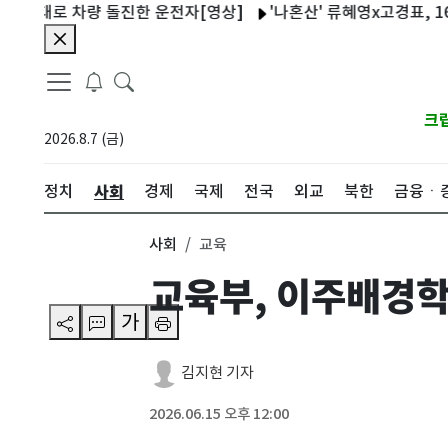
그대로 차량 돌진한 운전자[영상]
'나혼산' 류혜영x고경표, 16년 
크
2026.8.7 (금)
사회
정치
경제
국제
전국
외교
북한
금융ㆍ
사회
교육
교육부, 이주배경학
가
김지현 기자
2026.06.15 오후 12:00