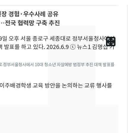
현장 경험·우수사례 공유
…전국 협력망 구축 추진
로 정부서울청사에서 10대 청소년 자살예방 범정부 추진 대책 발표를
는 이주배경학생 교육 방안을 논의하는 교류 행사를
13호 태풍 '돌핀' 日오
6
키나와·가고시마현 접
근…26만명 대피령
"캐리비안 베이 여자 탈
7