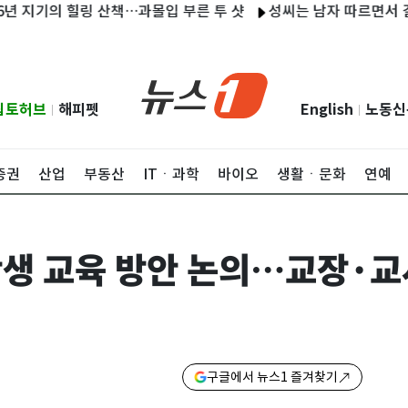
지기의 힐링 산책…과몰입 부른 투 샷
성씨는 남자 따르면서 결혼 비
립토허브
해피펫
English
노동신
|
|
증권
산업
부동산
ITㆍ과학
바이오
생활ㆍ문화
연예
생 교육 방안 논의…교장·교
구글에서 뉴스1 즐겨찾기