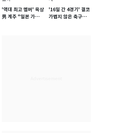
'역대 최고 멤버' 육상
'16일 간 4경기' 결코
男 계주 "일본 가뿐히
가볍지 않은 축구대
넘고 AG 金 따겠다"
표팀 '임시 감독' 무게