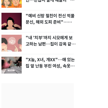
인…한집서 살게 해달라" 남
편 요구에 '절망'
"예비 신랑 절친이 전신 먹물
문신, 해외 도피 준비"…예비
신부 '혼란'
"내 '치부'까지 시모에게 보
고하는 남편…집이 감옥 같
다" 아내 고통
"X놈, X녀, 개XX"…애 있는
집 앞 난동 부린 여성, 속옷까
지 훌러덩[영상]