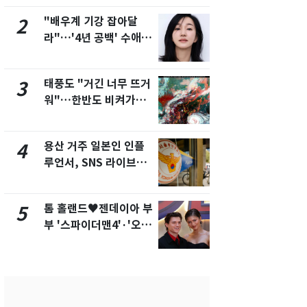
제
새겼다
"배우계 기강 잡아달
펄펄 끓는 서
2
7
라"…'4년 공백' 수애,
돌파하나…한
SNS 오픈·프로필 공개
폭염[오늘날
화제
태풍도 "거긴 너무 뜨거
SK하이닉스
3
8
워"…한반도 비켜가는
켓 하한가…
'돌핀'과 '찬홈'
에 시초가 
용산 거주 일본인 인플
"캐리비안 
4
9
루언서, SNS 라이브방
의실에 남자
송 도중 사망
요"…경찰 
톰 홀랜드♥젠데이아 부
2600만명 
5
10
부 '스파이더맨4'·'오디
나나킥 베이
세이'로 극장 장악
의 깜짝 선물