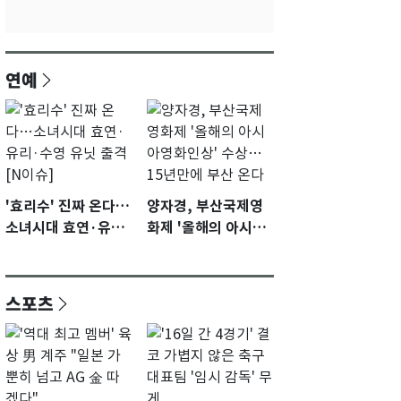
연예
'효리수' 진짜 온다…
양자경, 부산국제영
소녀시대 효연·유리·
화제 '올해의 아시아
수영 유닛 출격 [N이
영화인상' 수상…15
슈]
년만에 부산 온다
스포츠