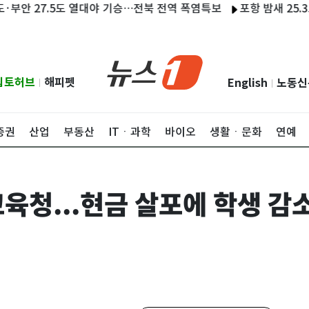
 27.5도 열대야 기승…전북 전역 폭염특보
포항 밤새 25.3도 열
립토허브
해피펫
English
노동신
|
|
증권
산업
부동산
ITㆍ과학
바이오
생활ㆍ문화
연예
교육청...현금 살포에 학생 감소