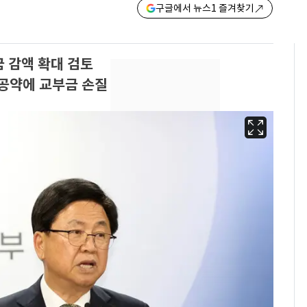
구글에서 뉴스1 즐겨찾기
 감액 확대 검토
공약에 교부금 손질
[단독]"이번 역은 신논
6
현, 토스역입니다"…서
울 지하철에 토스 이름