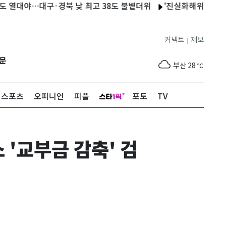
대야…대구·경북 낮 최고 38도 불볕더위
'진실화해위' 권고 이행관
제주
29
℃
커넥트
제보
|
서울
30
℃
문
부산
28
℃
대구
28
℃
스포츠
오피니언
피플
포토
TV
인천
32
℃
광주
29
℃
 '교부금 감축' 검
대전
29
℃
울산
28
℃
강릉
27
℃
제주
29
℃
서울
30
℃