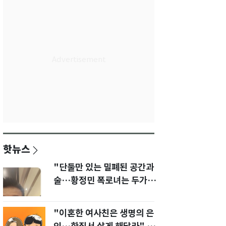
핫뉴스
"단둘만 있는 밀폐된 공간과
술…황정민 폭로녀는 두가지
에 집착했다"
"이혼한 여사친은 생명의 은