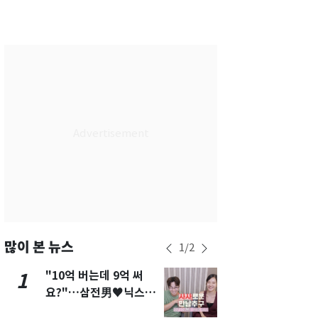
부산
28
℃
대구
28
℃
인천
32
℃
광주
29
℃
대전
29
℃
울산
28
℃
강릉
27
℃
제주
29
℃
많이 본 뉴스
1
/
2
"10억 버는데 9억 써
[단독]"이번
1
6
요?"…삼전男♥닉스女
현, 토스역
3:3 단체소개팅 예능 화
울 지하철에