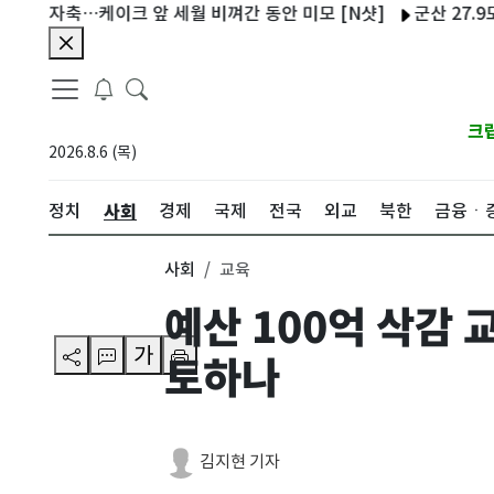
자축…케이크 앞 세월 비껴간 동안 미모 [N샷]
군산 27.9도·부안
크
2026.8.6 (목)
사회
정치
경제
국제
전국
외교
북한
금융ㆍ
사회
교육
예산 100억 삭감 
가
토하나
김지현 기자