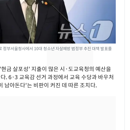
새겼다
펄펄 끓는 서울, 40도
7
돌파하나…한낮 39도
폭염[오늘날씨]
SK하이닉스 또 프리마
8
켓 하한가…달랑 11주
로 정부서울청사에서 10대 청소년 자살예방 범정부 추진 대책 발표를
에 시초가 소동
"캐리비안 베이 여자 탈
9
 '현금 살포성' 지출이 많은 시·도교육청의 예산을
의실에 남자가 있어
요"…경찰 수사
다. 6·3 교육감 선거 과정에서 교육 수당과 바우처
이 남아돈다'는 비판이 커진 데 따른 조치다.
2600만명 사로잡은 '바
10
나나킥 베이비'…농심
의 깜짝 선물