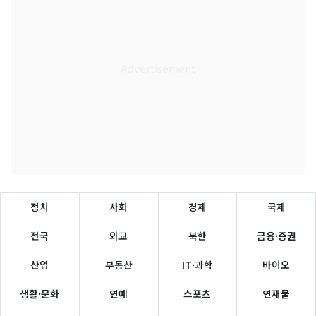
정치
사회
경제
국제
전국
외교
북한
금융·증권
산업
부동산
IT·과학
바이오
생활·문화
연예
스포츠
연재물