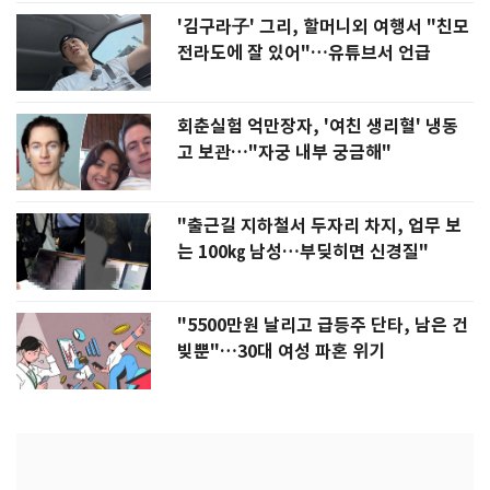
'김구라子' 그리, 할머니외 여행서 "친모
전라도에 잘 있어"…유튜브서 언급
회춘실험 억만장자, '여친 생리혈' 냉동
고 보관…"자궁 내부 궁금해"
"출근길 지하철서 두자리 차지, 업무 보
는 100㎏ 남성…부딪히면 신경질"
"5500만원 날리고 급등주 단타, 남은 건
빚뿐"…30대 여성 파혼 위기