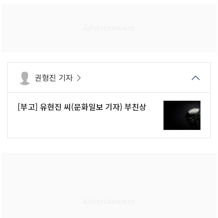
권형진 기자
[부고] 유현진 씨(문화일보 기자) 부친상