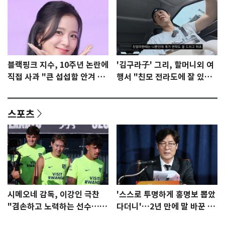
블랙핑크 지수, 10주년 논란에
'김구라子' 그리, 할머니외 여
직접 사과 "큰 섭섭함 안겨 미
행서 "친모 전라도에 잘 있
안"
어"…유튜브서 언급
스포츠
시메오네 감독, 이강인 극찬
'스스로 투명하게 홍명보 뽑았
"겸손하고 노력하는 선수…좋
다더니'…2년 만에 말 바꾼 이
은 첫인상"
임생