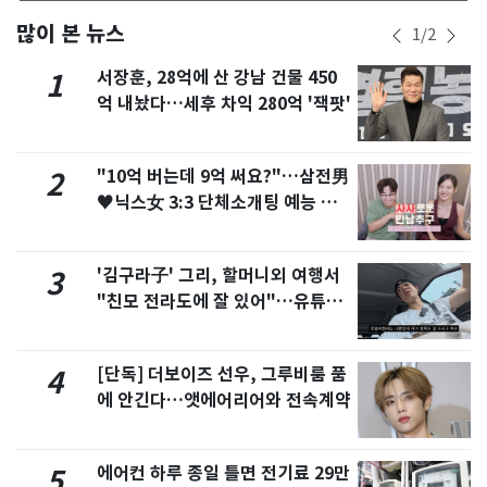
많이 본 뉴스
1
/
2
서장훈, 28억에 산 강남 건물 450
1
억 내놨다…세후 차익 280억 '잭팟'
"10억 버는데 9억 써요?"…삼전男
2
♥닉스女 3:3 단체소개팅 예능 화
제
'김구라子' 그리, 할머니외 여행서
3
"친모 전라도에 잘 있어"…유튜브
서 언급
[단독] 더보이즈 선우, 그루비룸 품
4
에 안긴다…앳에어리어와 전속계약
에어컨 하루 종일 틀면 전기료 29만
5