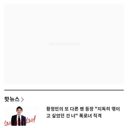
핫뉴스
황정민의 또 다른 팬 등장 "지독히 엮이
고 싶었던 건 너" 폭로녀 직격