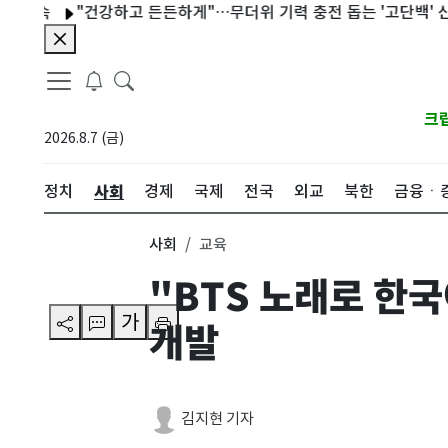
속
"건강하고 든든하게"…무더위 기력 충전 돕는 '고단백' 신제품[
크
2026.8.7 (금)
사회
정치
경제
국제
전국
외교
북한
금융ㆍ
사회
교육
"BTS 노래로 한
가
개발
김지현 기자