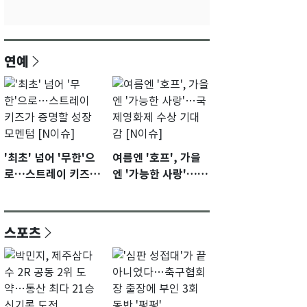
연예
'최초' 넘어 '무한'으
여름엔 '호프', 가을
로…스트레이 키즈가
엔 '가능한 사랑'…국
증명할 성장 모멘텀
제영화제 수상 기대
[N이슈]
감 [N이슈]
스포츠