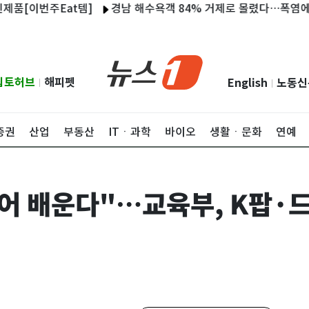
이번주Eat템]
경남 해수욕객 84% 거제로 몰렸다…폭염에 '리센
립토허브
해피펫
English
노동신
|
|
증권
산업
부동산
ITㆍ과학
바이오
생활ㆍ문화
연예
국어 배운다"…교육부, K팝·