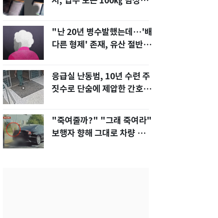
지, 업무 보는 100㎏ 남성…
부딪히면 신경질"
"난 20년 병수발했는데…'배
다른 형제' 존재, 유산 절반 가
져가나"
응급실 난동범, 10년 수련 주
짓수로 단숨에 제압한 간호사
화제[영상]
"죽여줄까?" "그래 죽여라"
보행자 향해 그대로 차량 돌진
한 운전자[영상]