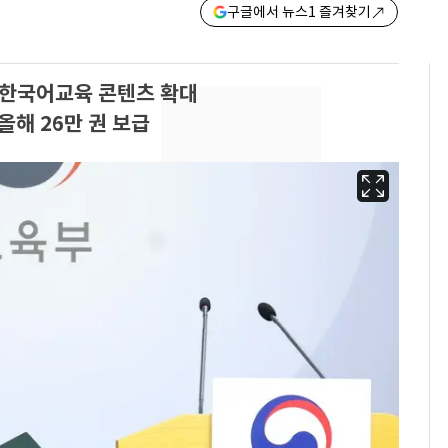
구글에서 뉴스1 즐겨찾기
 한국어교육 콘텐츠 확대
해 26만 권 보급
13호 태풍 '돌핀' 日오
6
키나와·가고시마현 접
근…26만명 대피령