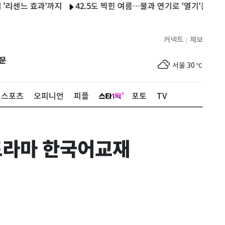
느 효과'까지
42.5도 찍힌 여름…불과 연기로 '열기'를 그렸다[황
커넥트
제보
|
제주
30
℃
문
서울
30
℃
부산
30
℃
스포츠
오피니언
피플
포토
TV
대구
30
℃
인천
32
℃
드라마 한국어교재
광주
31
℃
대전
30
℃
울산
30
℃
강릉
26
℃
제주
30
℃