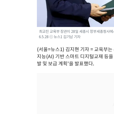
최교진 교육부 장관이 28일 세종시 정부세종청사에서
6.5.28 ⓒ 뉴스1 김기남 기자
(서울=뉴스1) 김지현 기자 = 교육부는
지능(AI) 기반 스마트 디지털교재 등을
발 및 보급 계획'을 발표했다.