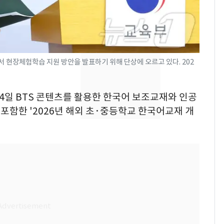
"캐리비안 베이 여자 탈
7
의실에 남자가 있어
요"…경찰 수사
[단독]중수청 가는 검찰
8
 현장체험학습 지원 방안을 발표하기 위해 단상에 오르고 있다. 202
수사관 경력 합산 추
진…법무사·집행관 '혜
 4일 BTS 콘텐츠를 활용한 한국어 보조교재와 인공
택' 유지
전남광주 화정역 인근서
9
 포함한 '2026년 해외 초·중등학교 한국어교재 개
교통사고로 40대 심정
지…6명 부상
'심판 성접대'가 끝 아니
10
었다…축구협회장 출장
에 부인 3회 동반 '펑펑'