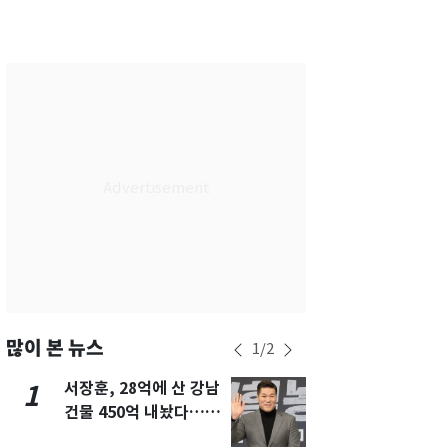
서울
30
℃
부산
30
℃
대구
30
℃
인천
32
℃
광주
31
℃
대전
30
℃
울산
30
℃
강릉
26
℃
제주
30
℃
많이 본 뉴스
1
/
2
서장훈, 28억에 산 강남
13호 태풍 '
1
6
건물 450억 내놨다…세
키나와·가고
후 차익 280억 '잭팟'
근…26만명