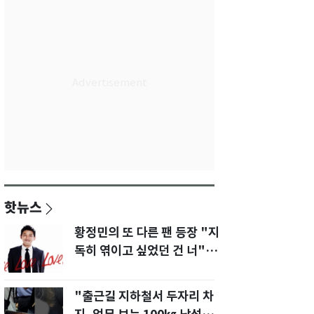
핫뉴스
황정민의 또 다른 팬 등장 "지
독히 엮이고 싶었던 건 너" 폭
로녀 직격
"출근길 지하철서 두자리 차