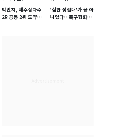
박민지, 제주삼다수
'심판 성접대'가 끝 아
2R 공동 2위 도약…
니었다…축구협회장
통산 최다 21승 신기
출장에 부인 3회 동반
록 도전
'펑펑'