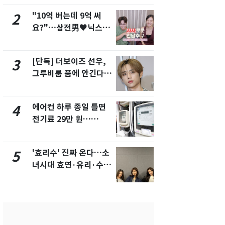
"10억 버는데 9억 써
"캐리비안 
2
7
요?"…삼전男♥닉스女
의실에 남자
3:3 단체소개팅 예능 화
요"…경찰 
제
[단독] 더보이즈 선우,
[단독]중수
3
8
그루비룸 품에 안긴다…
수사관 경력
앳에어리어와 전속계약
진…법무사·
택' 유지
에어컨 하루 종일 틀면
전남광주 화
4
9
전기료 29만 원…
교통사고로 
450kWh 넘으면 '요금
지…6명 부
폭탄'
'효리수' 진짜 온다…소
'심판 성접대
5
10
녀시대 효연·유리·수영
었다…축구
유닛 출격 [N이슈]
에 부인 3회 