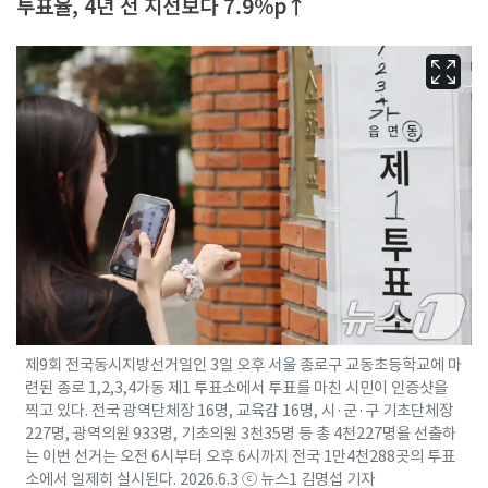
투표율, 4년 전 지선보다 7.9%p↑
제9회 전국동시지방선거일인 3일 오후 서울 종로구 교동초등학교에 마
련된 종로 1,2,3,4가동 제1 투표소에서 투표를 마친 시민이 인증샷을
찍고 있다. 전국 광역단체장 16명, 교육감 16명, 시·군·구 기초단체장
227명, 광역의원 933명, 기초의원 3천35명 등 총 4천227명을 선출하
는 이번 선거는 오전 6시부터 오후 6시까지 전국 1만4천288곳의 투표
소에서 일제히 실시된다. 2026.6.3 ⓒ 뉴스1 김명섭 기자