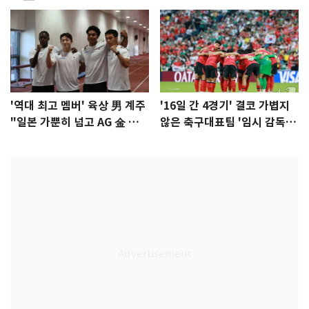
'역대 최고 멤버' 육상 男 계주
'16일 간 4경기' 결코 가볍지
"일본 가뿐히 넘고 AG 金 따겠
않은 축구대표팀 '임시 감독'
다"
무게