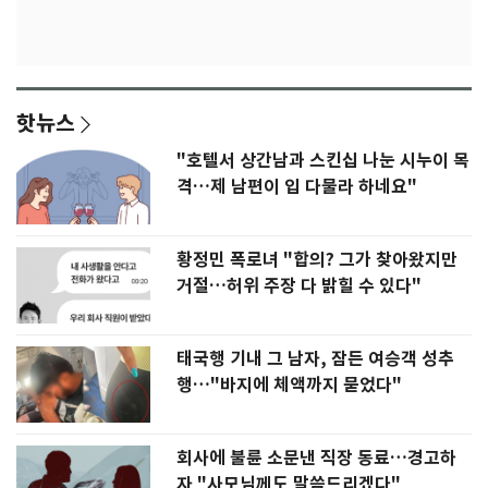
핫뉴스
"호텔서 상간남과 스킨십 나눈 시누이 목
격…제 남편이 입 다물라 하네요"
황정민 폭로녀 "합의? 그가 찾아왔지만
거절…허위 주장 다 밝힐 수 있다"
태국행 기내 그 남자, 잠든 여승객 성추
행…"바지에 체액까지 묻었다"
회사에 불륜 소문낸 직장 동료…경고하
자 "사모님께도 말씀드리겠다"