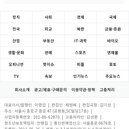
정치
사회
경제
국제
전국
외교
북한
금융·증권
산업
부동산
IT·과학
바이오
생활·문화
연예
스포츠
연재물
오피니언
핫이슈
피플
포토
TV
속보
인기뉴스
주요뉴스
회사소개
광고/제휴·구매문의
이용약관·정책
고충처리
대표이사/발행인 : 이영섭
|
편집인 : 채원배
|
편집국장 : 김기성
|
주소 : 서울시 종로구 종로 47 (공평동,SC빌딩17층)
|
사업자등록번호 : 101-86-62870
|
고충처리인 : 김성환
|
청소년보호책임자 : 안병길
|
통신판매업신고 : 서울종로 0676호
|