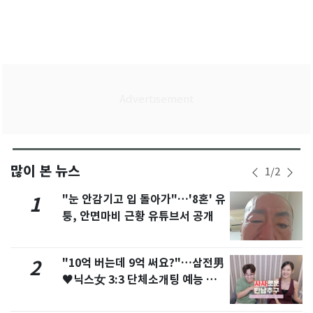
많이 본 뉴스
1
/
2
"눈 안감기고 입 돌아가"…'8혼' 유
1
퉁, 안면마비 근황 유튜브서 공개
"10억 버는데 9억 써요?"…삼전男
2
♥닉스女 3:3 단체소개팅 예능 화
제