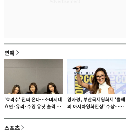
연예
'효리수' 진짜 온다…소녀시대
양자경, 부산국제영화제 '올해
효연·유리·수영 유닛 출격 [N
의 아시아영화인상' 수상…15
이슈]
년만에 부산 온다
스포츠