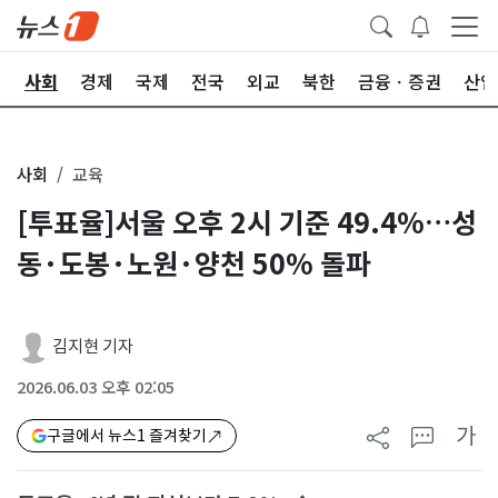
치
사회
경제
국제
전국
외교
북한
금융ㆍ증권
산업
사회
교육
[투표율]서울 오후 2시 기준 49.4%…성
동·도봉·노원·양천 50% 돌파
김지현 기자
2026.06.03 오후 02:05
가
구글에서 뉴스1 즐겨찾기