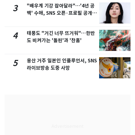
"배우계 기강 잡아달라"…'4년 공
3
백' 수애, SNS 오픈·프로필 공개
화제
태풍도 "거긴 너무 뜨거워"…한반
4
도 비켜가는 '돌핀'과 '찬홈'
용산 거주 일본인 인플루언서, SNS
5
라이브방송 도중 사망