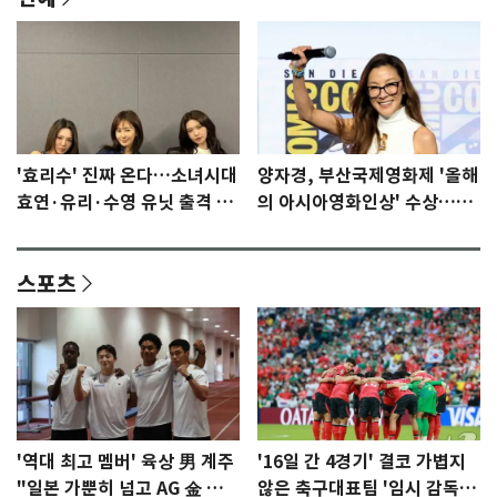
'효리수' 진짜 온다…소녀시대
양자경, 부산국제영화제 '올해
효연·유리·수영 유닛 출격 [N
의 아시아영화인상' 수상…15
이슈]
년만에 부산 온다
스포츠
'역대 최고 멤버' 육상 男 계주
'16일 간 4경기' 결코 가볍지
"일본 가뿐히 넘고 AG 金 따겠
않은 축구대표팀 '임시 감독'