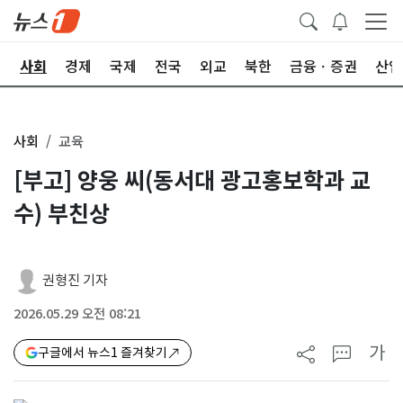
치
사회
경제
국제
전국
외교
북한
금융ㆍ증권
산업
사회
교육
[부고] 양웅 씨(동서대 광고홍보학과 교
수) 부친상
권형진 기자
2026.05.29 오전 08:21
가
구글에서 뉴스1 즐겨찾기