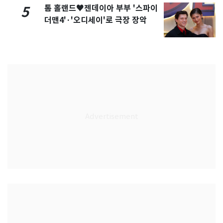
톰 홀랜드♥젠데이아 부부 '스파이
5
더맨4'·'오디세이'로 극장 장악