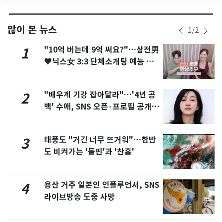
많이 본 뉴스
1
/
2
"10억 버는데 9억 써요?"…삼전男
1
♥닉스女 3:3 단체소개팅 예능 화
제
"배우계 기강 잡아달라"…'4년 공
2
백' 수애, SNS 오픈·프로필 공개
화제
태풍도 "거긴 너무 뜨거워"…한반
3
도 비켜가는 '돌핀'과 '찬홈'
용산 거주 일본인 인플루언서, SNS
4
라이브방송 도중 사망