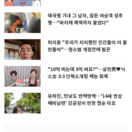
태국행 기내 그 남자, 잠든 여승객 성추
행…"바지에 체액까지 묻었다"
허지웅 "우리가 지지했던 인간들이 이 꼴
만들어"…형소법 개정안에 발끈
"10억 버는데 9억 써요?"…삼전男♥닉
스女 3:3 단체소개팅 예능 화제
유하진, 민낯도 반짝반짝…'14세 연상
예비남편' 강균성이 반한 청순 미모