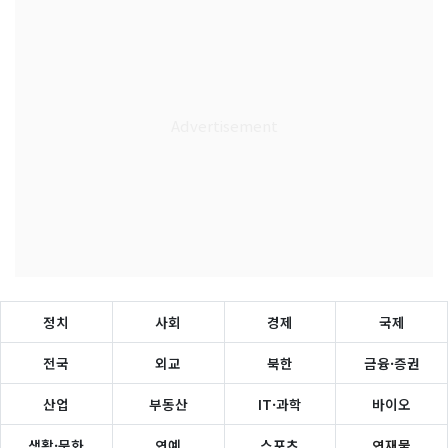
정치
사회
경제
국제
전국
외교
북한
금융·증권
산업
부동산
IT·과학
바이오
생활·문화
연예
스포츠
연재물