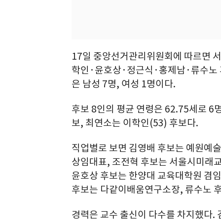
17일 중앙선거관리위원회에 따르면 
학인·윤호상·정근식·홍제남·류수노 후
은 남성 7명, 여성 1명이다.
후보 8인의 평균 연령은 62.75세로 6명
보, 최연소는 이학인(53) 후보다.
직업별로 보면 김영배 후보는 예원예
상임대표, 조전혁 후보는 서울시미래교
윤호상 후보는 한양대 교육대학원 겸임
후보는 다같이배움연구소장, 류수노 후
경력은 교수 출신이 다수를 차지했다.