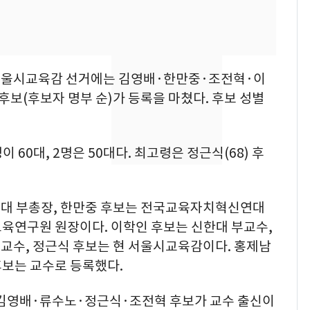
돌파하나…한낮 39도
폭염[오늘날씨]
SK하이닉스 또 프리마
8
켓 하한가…달랑 11주
서울시교육감 선거에는 김영배·한만중·조전혁·이
에 시초가 소동
보(후보자 명부 순)가 등록을 마쳤다. 후보 성별
"캐리비안 베이 여자 탈
9
의실에 남자가 있어
요"…경찰 수사
이 60대, 2명은 50대다. 최고령은 정근식(68) 후
전남광주통합특별시 정
10
무부시장 후보 백승주·
술대 부총장, 한만중 후보는 전국교육자치혁신연대
윤난실 지명
육연구원 원장이다. 이학인 후보는 신한대 부교수,
교수, 정근식 후보는 현 서울시교육감이다. 홍제남
보는 교수로 등록했다.
 김영배·류수노·정근식·조전혁 후보가 교수 출신이