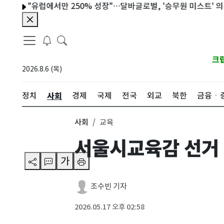
"유럽에서만 250% 성장"…달바글로벌, '승무원 미스트' 의존도 축
크
2026.8.6 (목)
사회
정치
경제
국제
전국
외교
북한
금융ㆍ
사회
교육
서울시교육감 선거 
가
조수빈 기자
2026.05.17 오후 02:58