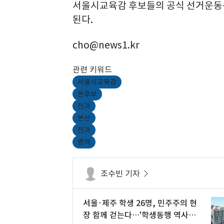
서울시교육감 후보들의 공식 선거운동은 
된다.
cho@news1.kr
관련 키워드
서울시교육감
본후보
전과
본선
전과
병역
조수빈 기자
서울·제주 학생 26명, 민주주의 현
장 함께 걷는다…'학생동행 역사캠