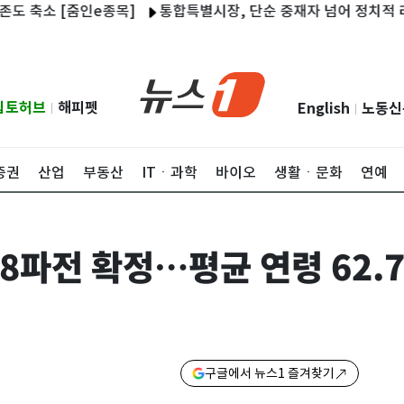
소 [줌인e종목]
통합특별시장, 단순 중재자 넘어 정치적 리더십 
립토허브
해피펫
English
노동신
|
|
증권
산업
부동산
ITㆍ과학
바이오
생활ㆍ문화
연예
8파전 확정…평균 연령 62.
구글에서 뉴스1 즐겨찾기