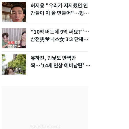
허지웅 "우리가 지지했던 인
간들이 이 꼴 만들어"…형소
법 개정안에 발끈
"10억 버는데 9억 써요?"…
삼전男♥닉스女 3:3 단체소
개팅 예능 화제
유하진, 민낯도 반짝반
짝…'14세 연상 예비남편' 강
균성이 반한 청순 미모