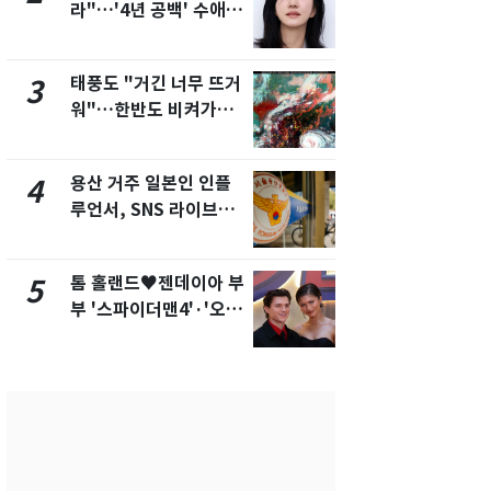
라"…'4년 공백' 수애,
돌파하나…한
SNS 오픈·프로필 공개
폭염[오늘날
화제
태풍도 "거긴 너무 뜨거
SK하이닉스
3
8
워"…한반도 비켜가는
켓 하한가…
'돌핀'과 '찬홈'
에 시초가 
용산 거주 일본인 인플
"캐리비안 
4
9
루언서, SNS 라이브방
의실에 남자
송 도중 사망
요"…경찰 
톰 홀랜드♥젠데이아 부
전남광주통
5
10
부 '스파이더맨4'·'오디
무부시장 후
세이'로 극장 장악
윤난실 지명