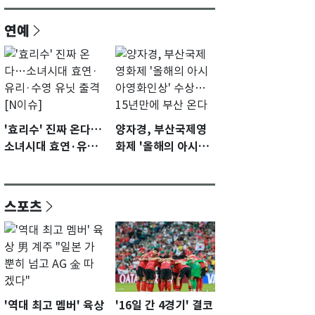
연예
'효리수' 진짜 온다…
양자경, 부산국제영
소녀시대 효연·유리·
화제 '올해의 아시아
수영 유닛 출격 [N이
영화인상' 수상…15
슈]
년만에 부산 온다
스포츠
'역대 최고 멤버' 육상
'16일 간 4경기' 결코