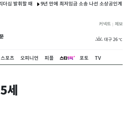
발휘할 때
9년 만에 최저임금 소송 나선 소상공인계…쟁점은 '금
제주
27
℃
서울
28
℃
커넥트
제보
|
부산
26
℃
문
대구
26
℃
인천
28
℃
스포츠
오피니언
피플
포토
TV
광주
25
℃
대전
26
℃
75세
울산
24
℃
강릉
23
℃
제주
27
℃
서울
28
℃
부산
26
℃