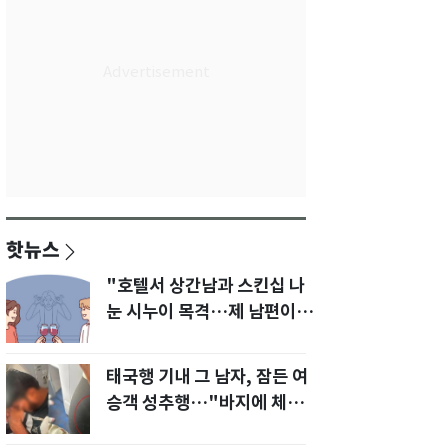
핫뉴스
"호텔서 상간남과 스킨십 나
눈 시누이 목격…제 남편이
입 다물라 하네요"
태국행 기내 그 남자, 잠든 여
승객 성추행…"바지에 체액
까지 묻었다"