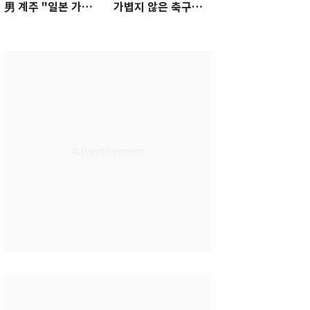
男 계주 "일본 가뿐히
가볍지 않은 축구대
넘고 AG 金 따겠다"
표팀 '임시 감독' 무게