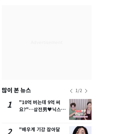
대구
26
℃
인천
28
℃
광주
25
℃
대전
26
℃
울산
24
℃
강릉
23
℃
제주
27
℃
많이 본 뉴스
1
/
2
"10억 버는데 9억 써
[단독]"이번
1
6
요?"…삼전男♥닉스女
현, 토스역
3:3 단체소개팅 예능 화
울 지하철에
제
새겼다
"배우계 기강 잡아달
펄펄 끓는 서
2
7