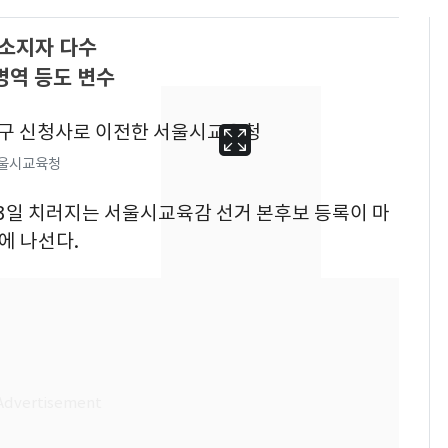
 소지자 다수
병역 등도 변수
서울시교육청
월 3일 치러지는 서울시교육감 선거 본후보 등록이 마
에 나선다.
[단독]"이번 역은 신논
6
현, 토스역입니다"…서
울 지하철에 토스 이름
새겼다
펄펄 끓는 서울, 40도
7