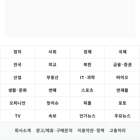
정치
사회
경제
국제
전국
외교
북한
금융·증권
산업
부동산
IT·과학
바이오
생활·문화
연예
스포츠
연재물
오피니언
핫이슈
피플
포토
TV
속보
인기뉴스
주요뉴스
회사소개
광고/제휴·구매문의
이용약관·정책
고충처리