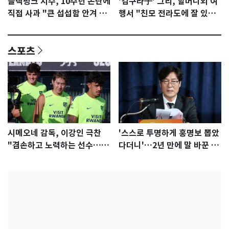
블랙핑크 지수, 10주년 논란에
'김구라子' 그리, 할머니외 여
직접 사과 "큰 섭섭함 안겨 미
행서 "친모 전라도에 잘 있
안"
어"…유튜브서 언급
스포츠
시메오네 감독, 이강인 극찬
'스스로 투명하게 홍명보 뽑았
"겸손하고 노력하는 선수…좋
다더니'…2년 만에 말 바꾼 이
은 첫인상"
임생