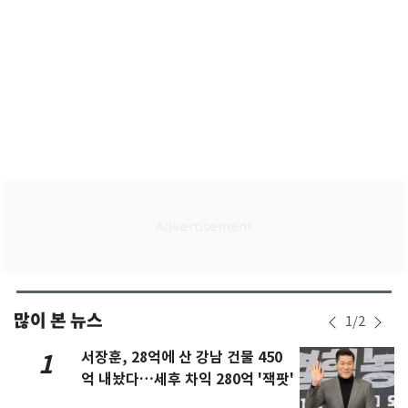
많이 본 뉴스
1
/
2
서장훈, 28억에 산 강남 건물 450
1
억 내놨다…세후 차익 280억 '잭팟'