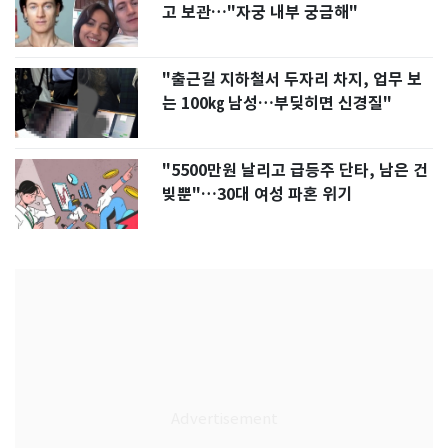
고 보관…"자궁 내부 궁금해"
"출근길 지하철서 두자리 차지, 업무 보
는 100㎏ 남성…부딪히면 신경질"
"5500만원 날리고 급등주 단타, 남은 건
빚뿐"…30대 여성 파혼 위기