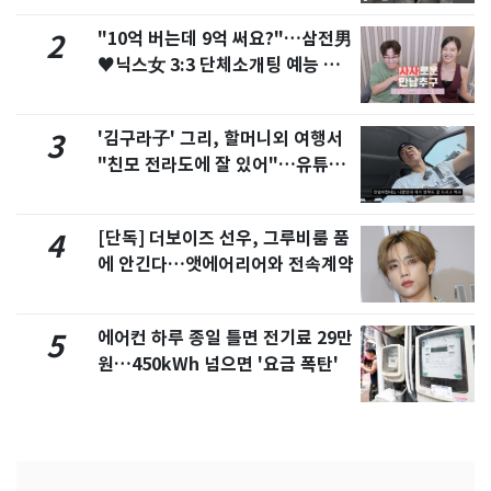
"10억 버는데 9억 써요?"…삼전男
2
♥닉스女 3:3 단체소개팅 예능 화
제
'김구라子' 그리, 할머니외 여행서
3
"친모 전라도에 잘 있어"…유튜브
서 언급
[단독] 더보이즈 선우, 그루비룸 품
4
에 안긴다…앳에어리어와 전속계약
에어컨 하루 종일 틀면 전기료 29만
5
원…450kWh 넘으면 '요금 폭탄'