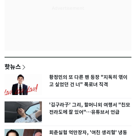
핫뉴스
황정민의 또 다른 팬 등장 "지독히 엮이
고 싶었던 건 너" 폭로녀 직격
'김구라子' 그리, 할머니외 여행서 "친모
전라도에 잘 있어"…유튜브서 언급
회춘실험 억만장자, '여친 생리혈' 냉동