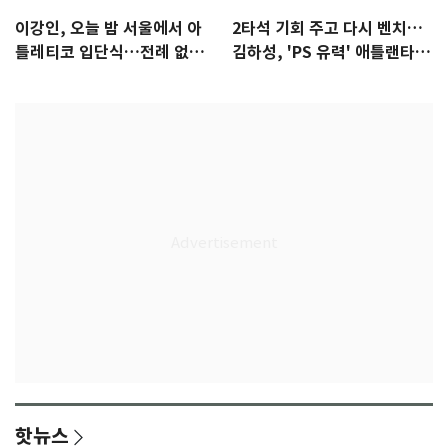
이강인, 오늘 밤 서울에서 아
2타석 기회 주고 다시 벤치…
틀레티코 입단식…전례 없는
김하성, 'PS 유력' 애틀랜타에
특급대우
자리 있나
핫뉴스