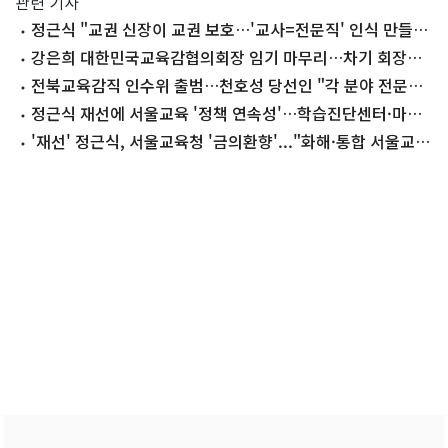
관련 기사
정근식 "교권 신장이 교권 보호…'교사=전문직' 인식 만들
것"[일문일답]
강은희 대한민국교육감협의회장 임기 마무리…차기 회장은
누구
전북교육감직 인수위 출범…천호성 당선인 "각 분야 전문성
고려"
정근식 재선에 서울교육 '정책 연속성'…학습진단센터·마음
치유학교 탄력
'재선' 정근식, 서울교육청 '금의환향'..."화해·통합 서울교육
복원"