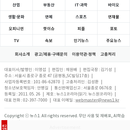
산업
부동산
IT·과학
바이오
생활·문화
연예
스포츠
연재물
오피니언
핫이슈
피플
포토
TV
속보
인기뉴스
주요뉴스
회사소개
광고/제휴·구매문의
이용약관·정책
고충처리
대표이사/발행인 : 이영섭
|
편집인 : 채원배
|
편집국장 : 김기성
|
주소 : 서울시 종로구 종로 47 (공평동,SC빌딩17층)
|
사업자등록번호 : 101-86-62870
|
고충처리인 : 김성환
|
청소년보호책임자 : 안병길
|
통신판매업신고 : 서울종로 0676호
|
등록일 : 2011. 05. 26
|
제호 : 뉴스1코리아(읽기: 뉴스원코리아)
|
대표 전화 : 02-397-7000
|
대표 이메일 :
webmaster@news1.kr
Copyright ⓒ 뉴스1. All rights reserved. 무단 사용 및 재배포, AI학습
활용 금지.
광고
삭제