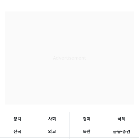
정치
사회
경제
국제
전국
외교
북한
금융·증권