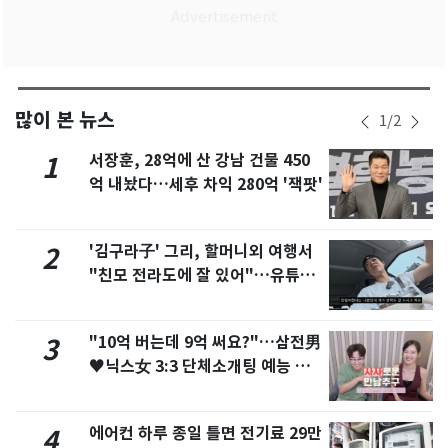
많이 본 뉴스
1
/
2
서장훈, 28억에 산 강남 건물 450
1
억 내놨다…세후 차익 280억 '잭팟'
'김구라子' 그리, 할머니외 여행서
2
"친모 전라도에 잘 있어"…유튜브
서 언급
"10억 버는데 9억 써요?"…삼전男
3
♥닉스女 3:3 단체소개팅 예능 화
제
에어컨 하루 종일 틀면 전기료 29만
4