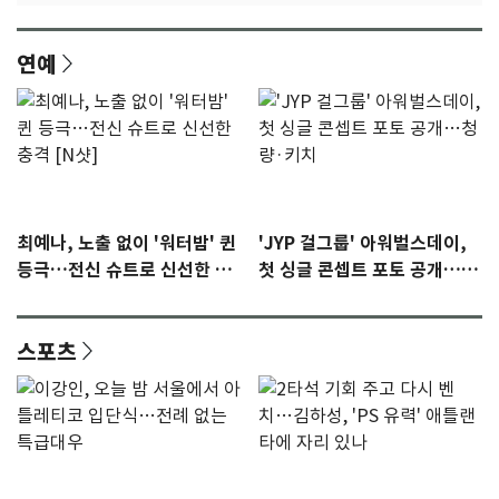
연예
최예나, 노출 없이 '워터밤' 퀸
'JYP 걸그룹' 아워벌스데이,
등극…전신 슈트로 신선한 충
첫 싱글 콘셉트 포토 공개…청
격 [N샷]
량·키치
스포츠