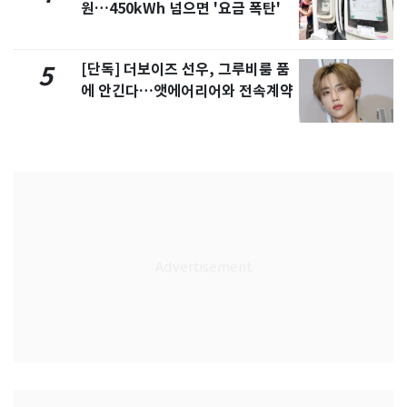
원…450kWh 넘으면 '요금 폭탄'
[단독] 더보이즈 선우, 그루비룸 품
5
에 안긴다…앳에어리어와 전속계약