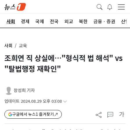
치
사회
경제
국제
전국
외교
북한
금융ㆍ증권
산업
사회
교육
조희연 직 상실에…"형식적 법 해석" vs
"탈법행정 재확인"
장성희 기자
업데이트 2024.08.29 오후 03:08
가
구글에서 뉴스1 즐겨찾기