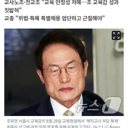
교사노조·전교조 "교육 안정성 저해…조 교육감 성과
짓밟혀"
교총 "위법·특혜 특별채용 엄단하고 근절해야"
조희연 서울시 교육감이 8월 29일 교육청앞에서 '해직교사 부당 특채'
최종심 선고에 대한 입장 발표를 위해 이동하고 있다. /뉴스1 ⓒ News