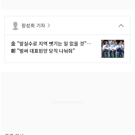
장성희 기자
金 "말실수로 지역 뺏기는 일 없을 것"…
鄭 "벌써 대표된양 당직 나눠줘"