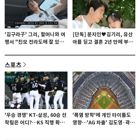
'김구라子' 그리, 할머니와 여
[단독] 문지인♥김기리, 유산
행서 "친모 전라도에 잘 있
아픔 딛고 결혼 2년 만에 부모
어"…유튜브서 언급
됐다…7일 득남
스포츠
'우승 경쟁' KT-삼성, 60승 선
'폭염 방학'에 개인 타이틀도
착팀은 어디?…KS 직행 확률
영향…'AG 차출' 김도영·곽빈
77.8%
울상