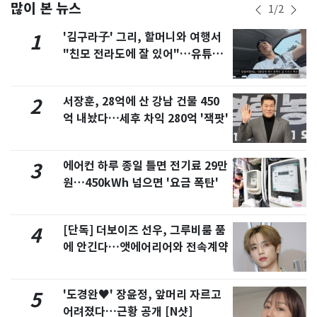
많이 본 뉴스
1
/
2
'김구라子' 그리, 할머니와 여행서
1
"친모 전라도에 잘 있어"…유튜브
서 언급
서장훈, 28억에 산 강남 건물 450
2
억 내놨다…세후 차익 280억 '잭팟'
에어컨 하루 종일 틀면 전기료 29만
3
원…450kWh 넘으면 '요금 폭탄'
[단독] 더보이즈 선우, 그루비룸 품
4
에 안긴다…앳에어리어와 전속계약
'도경완♥' 장윤정, 앞머리 자르고
5
어려졌다…근황 공개 [N샷]