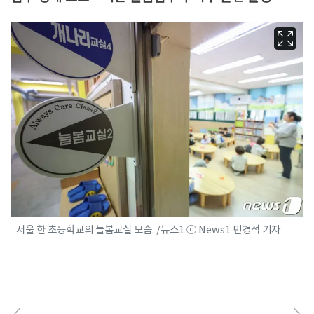
서울 한 초등학교의 늘봄교실 모습. /뉴스1 ⓒ News1 민경석 기자