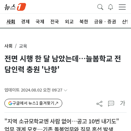
치
사회
경제
국제
전국
외교
북한
금융ㆍ증권
산업
사회
교육
전면 시행 한 달 남았는데…늘봄학교 전
담인력 충원 '난항'
업데이트 2024.08.02 오전 09:27
가
구글에서 뉴스1 즐겨찾기
"지역 소규모학교엔 사람 없어…공고 10번 내기도"
업무 경계 모호…기존 돌봄업무와 직무 혼선 발생