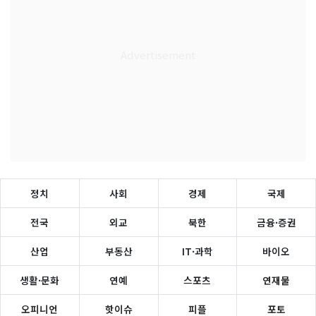
정치
사회
경제
국제
전국
외교
북한
금융·증권
산업
부동산
IT·과학
바이오
생활·문화
연예
스포츠
연재물
오피니언
핫이슈
피플
포토