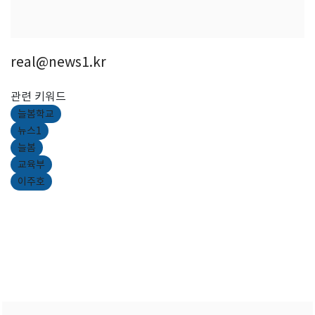
real@news1.kr
관련 키워드
늘봄학교
뉴스1
늘봄
교육부
이주호