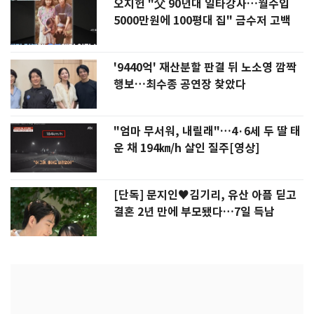
오지헌 "父 90년대 일타강사…월수입
5000만원에 100평대 집" 금수저 고백
'9440억' 재산분할 판결 뒤 노소영 깜짝
행보…최수종 공연장 찾았다
"엄마 무서워, 내릴래"…4·6세 두 딸 태
운 채 194㎞/h 살인 질주[영상]
[단독] 문지인♥김기리, 유산 아픔 딛고
결혼 2년 만에 부모됐다…7일 득남