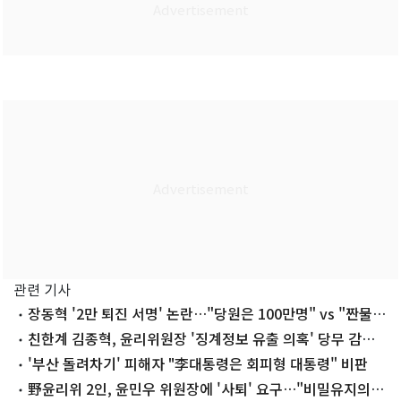
관련 기사
장동혁 '2만 퇴진 서명' 논란…"당원은 100만명" vs "짠물
선동과 달라"
친한계 김종혁, 윤리위원장 '징계정보 유출 의혹' 당무 감사
요구
'부산 돌려차기' 피해자 "李대통령은 회피형 대통령" 비판
野윤리위 2인, 윤민우 위원장에 '사퇴' 요구…"비밀유지의무