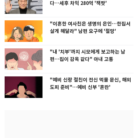
다…세후 차익 280억 '잭팟'
"이혼한 여사친은 생명의 은인…한집서
살게 해달라" 남편 요구에 '절망'
"내 '치부'까지 시모에게 보고하는 남
편…집이 감옥 같다" 아내 고통
"예비 신랑 절친이 전신 먹물 문신, 해외
도피 준비"…예비 신부 '혼란'