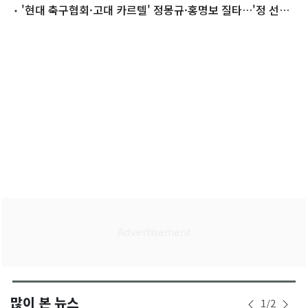
위반"
'현대 축구협회·고대 카르텔' 정몽규·홍명보 질타…'정 선생'
문자 논란도(종합)
많이 본 뉴스
1
/
2