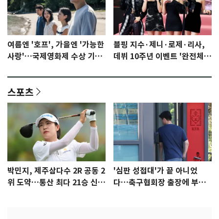
여름엔 '호프', 가을엔 '가능한
블핑 지수·제니·로제·리사,
사랑'…국제영화제 수상 기대
데뷔 10주년 이벤트 '완전체'
감 [N이슈]
참석 확정…기대감 UP
스포츠
박민지, 제주삼다수 2R 공동 2
'심판 성접대'가 끝 아니었
위 도약…통산 최다 21승 신기
다…축구협회장 출장에 부인
록 도전
3회 동반 '펑펑'