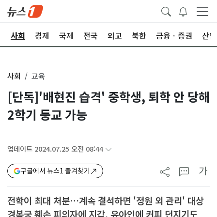
치
사회
경제
국제
전국
외교
북한
금융ㆍ증권
산업
사회
교육
[단독]'배현진 습격' 중학생, 퇴학 안 당해
2학기 등교 가능
업데이트 2024.07.25 오전 08:44
가
구글에서 뉴스1 즐겨찾기
전학이 최대 처분…계속 결석하면 '정원 외 관리' 대상
경복궁 훼손 피의자에 지갑, 유아인에 커피 던지기도