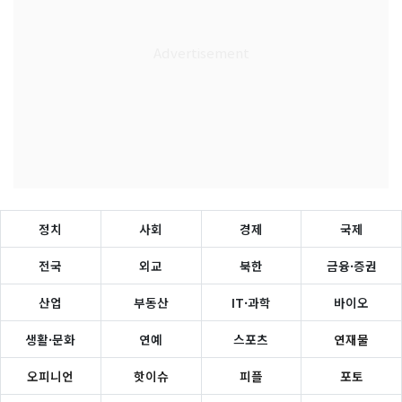
정치
사회
경제
국제
전국
외교
북한
금융·증권
산업
부동산
IT·과학
바이오
생활·문화
연예
스포츠
연재물
오피니언
핫이슈
피플
포토