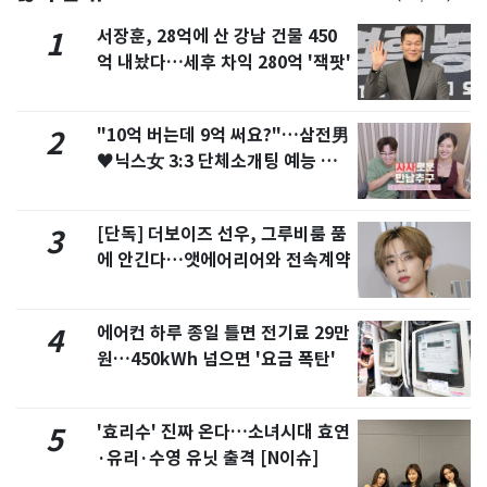
서장훈, 28억에 산 강남 건물 450
1
억 내놨다…세후 차익 280억 '잭팟'
"10억 버는데 9억 써요?"…삼전男
2
♥닉스女 3:3 단체소개팅 예능 화
제
[단독] 더보이즈 선우, 그루비룸 품
3
에 안긴다…앳에어리어와 전속계약
에어컨 하루 종일 틀면 전기료 29만
4
원…450kWh 넘으면 '요금 폭탄'
'효리수' 진짜 온다…소녀시대 효연
5
·유리·수영 유닛 출격 [N이슈]