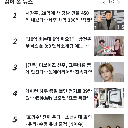
많이 본 뉴스
1
/
2
서장훈, 28억에 산 강남 건물 450
1
억 내놨다…세후 차익 280억 '잭팟'
"10억 버는데 9억 써요?"…삼전男
2
♥닉스女 3:3 단체소개팅 예능 화
제
[단독] 더보이즈 선우, 그루비룸 품
3
에 안긴다…앳에어리어와 전속계약
에어컨 하루 종일 틀면 전기료 29만
4
원…450kWh 넘으면 '요금 폭탄'
'효리수' 진짜 온다…소녀시대 효연
5
·유리·수영 유닛 출격 [N이슈]