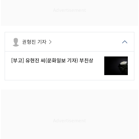
권형진 기자
[부고] 유현진 씨(문화일보 기자) 부친상