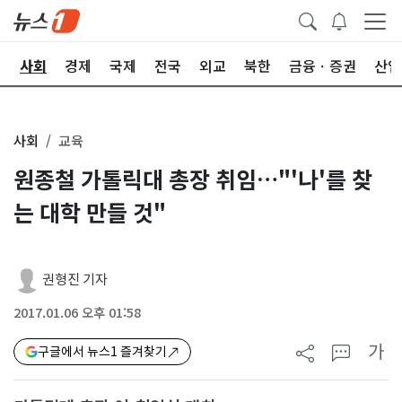
치
사회
경제
국제
전국
외교
북한
금융ㆍ증권
산업
사회
교육
원종철 가톨릭대 총장 취임…"'나'를 찾
는 대학 만들 것"
권형진 기자
2017.01.06 오후 01:58
가
구글에서 뉴스1 즐겨찾기