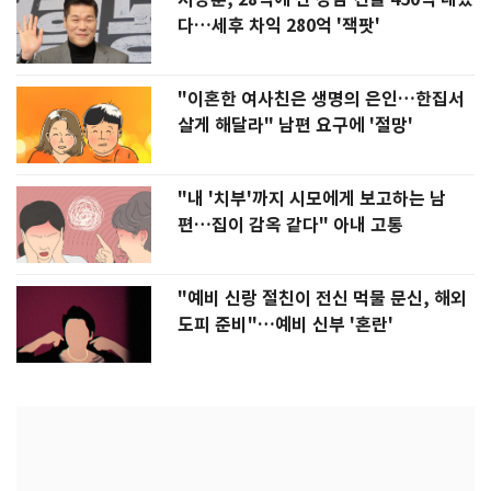
다…세후 차익 280억 '잭팟'
"이혼한 여사친은 생명의 은인…한집서
살게 해달라" 남편 요구에 '절망'
"내 '치부'까지 시모에게 보고하는 남
편…집이 감옥 같다" 아내 고통
"예비 신랑 절친이 전신 먹물 문신, 해외
도피 준비"…예비 신부 '혼란'