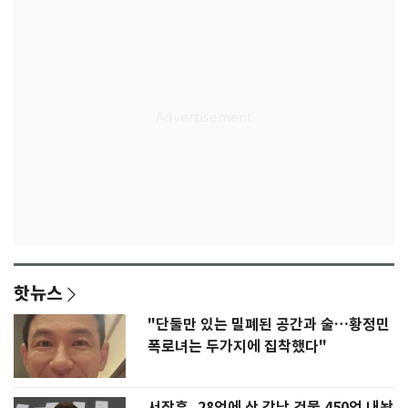
핫뉴스
"단둘만 있는 밀폐된 공간과 술…황정민
폭로녀는 두가지에 집착했다"
서장훈, 28억에 산 강남 건물 450억 내놨