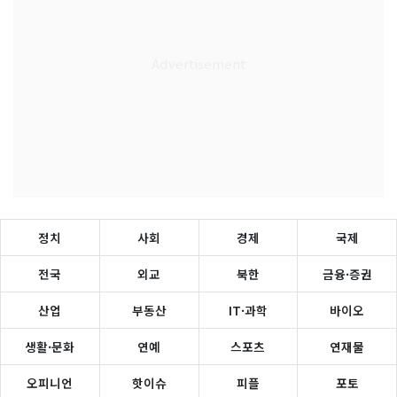
정치
사회
경제
국제
전국
외교
북한
금융·증권
산업
부동산
IT·과학
바이오
생활·문화
연예
스포츠
연재물
오피니언
핫이슈
피플
포토