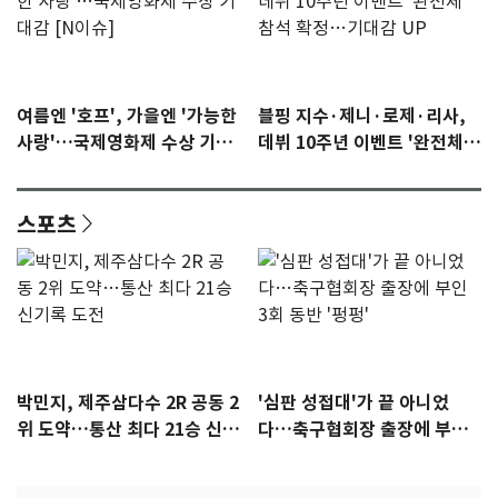
여름엔 '호프', 가을엔 '가능한
블핑 지수·제니·로제·리사,
사랑'…국제영화제 수상 기대
데뷔 10주년 이벤트 '완전체'
감 [N이슈]
참석 확정…기대감 UP
스포츠
박민지, 제주삼다수 2R 공동 2
'심판 성접대'가 끝 아니었
위 도약…통산 최다 21승 신기
다…축구협회장 출장에 부인
록 도전
3회 동반 '펑펑'