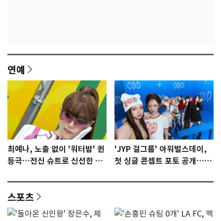
연예
최예나, 노출 없이 '워터밤' 퀸
'JYP 걸그룹' 아워벌스데이,
등극…전신 슈트로 신선한 충
첫 싱글 콘셉트 포토 공개…청
격 [N샷]
량·키치
스포츠