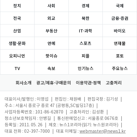
정치
사회
경제
국제
전국
외교
북한
금융·증권
산업
부동산
IT·과학
바이오
생활·문화
연예
스포츠
연재물
오피니언
핫이슈
피플
포토
TV
속보
인기뉴스
주요뉴스
회사소개
광고/제휴·구매문의
이용약관·정책
고충처리
대표이사/발행인 : 이영섭
|
편집인 : 채원배
|
편집국장 : 김기성
|
주소 : 서울시 종로구 종로 47 (공평동,SC빌딩17층)
|
사업자등록번호 : 101-86-62870
|
고충처리인 : 김성환
|
청소년보호책임자 : 안병길
|
통신판매업신고 : 서울종로 0676호
|
등록일 : 2011. 05. 26
|
제호 : 뉴스1코리아(읽기: 뉴스원코리아)
|
대표 전화 : 02-397-7000
|
대표 이메일 :
webmaster@news1.kr