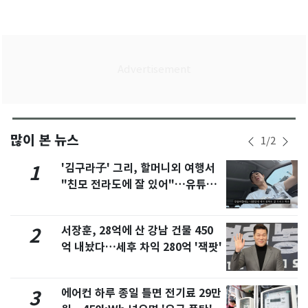
많이 본 뉴스
1
/
2
'김구라子' 그리, 할머니외 여행서
1
"친모 전라도에 잘 있어"…유튜브
서 언급
서장훈, 28억에 산 강남 건물 450
2
억 내놨다…세후 차익 280억 '잭팟'
에어컨 하루 종일 틀면 전기료 29만
3