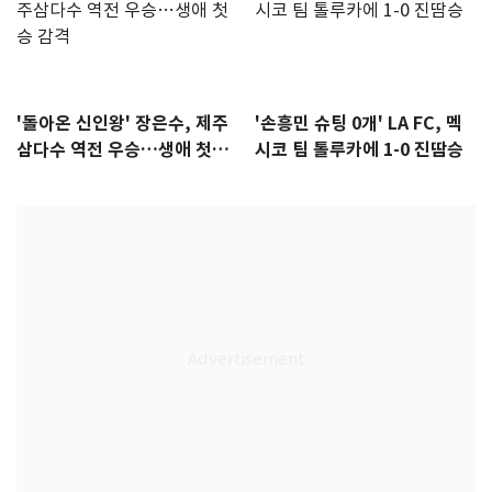
'돌아온 신인왕' 장은수, 제주
'손흥민 슈팅 0개' LA FC, 멕
삼다수 역전 우승…생애 첫승
시코 팀 톨루카에 1-0 진땀승
감격