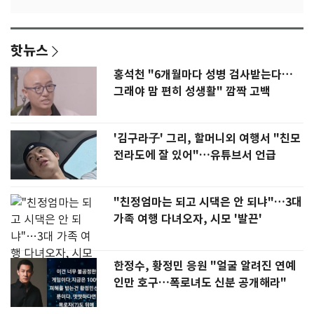
핫뉴스
홍석천 "6개월마다 성병 검사받는다…
그래야 맘 편히 성생활" 깜짝 고백
'김구라子' 그리, 할머니외 여행서 "친모
전라도에 잘 있어"…유튜브서 언급
"친정엄마는 되고 시댁은 안 되냐"…3대
가족 여행 다녀오자, 시모 '발끈'
한정수, 황정민 응원 "얼굴 알려진 연예
인만 호구…폭로녀도 신분 공개해라"