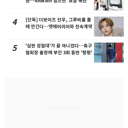
원…450kWh 넘으면 '요금 폭탄'
[단독] 더보이즈 선우, 그루비룸 품
4
에 안긴다…앳에어리어와 전속계약
'심판 성접대'가 끝 아니었다…축구
5
협회장 출장에 부인 3회 동반 '펑펑'