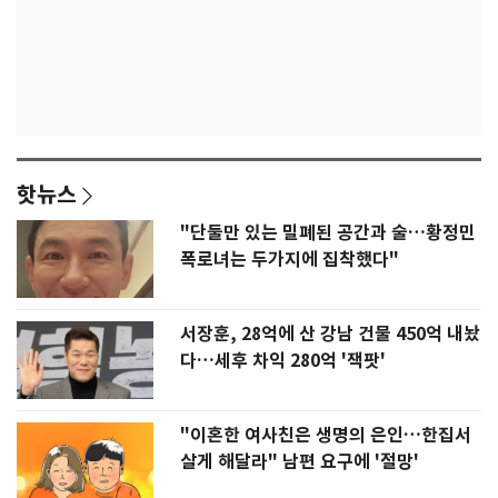
핫뉴스
"단둘만 있는 밀폐된 공간과 술…황정민
폭로녀는 두가지에 집착했다"
서장훈, 28억에 산 강남 건물 450억 내놨
다…세후 차익 280억 '잭팟'
"이혼한 여사친은 생명의 은인…한집서
살게 해달라" 남편 요구에 '절망'