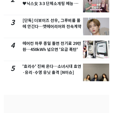
♥닉스女 3:3 단체소개팅 예능 화
제
[단독] 더보이즈 선우, 그루비룸 품
3
에 안긴다…앳에어리어와 전속계약
에어컨 하루 종일 틀면 전기료 29만
4
원…450kWh 넘으면 '요금 폭탄'
'효리수' 진짜 온다…소녀시대 효연
5
·유리·수영 유닛 출격 [N이슈]