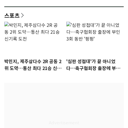
감 [N이슈]
참석 확정…기대감 UP
스포츠
박민지, 제주삼다수 2R 공동 2
'심판 성접대'가 끝 아니었
위 도약…통산 최다 21승 신기
다…축구협회장 출장에 부인
록 도전
3회 동반 '펑펑'