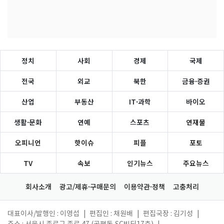
정치
사회
경제
국제
전국
외교
북한
금융·증권
산업
부동산
IT·과학
바이오
생활·문화
연예
스포츠
연재물
오피니언
핫이슈
피플
포토
TV
속보
인기뉴스
주요뉴스
회사소개
광고/제휴·구매문의
이용약관·정책
고충처리
대표이사/발행인 : 이영섭
|
편집인 : 채원배
|
편집국장 : 김기성
|
주소 : 서울시 종로구 종로 47 (공평동,SC빌딩17층)
|