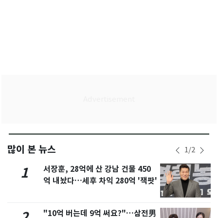
많이 본 뉴스
1
/
2
서장훈, 28억에 산 강남 건물 450
1
억 내놨다…세후 차익 280억 '잭팟'
"10억 버는데 9억 써요?"…삼전男
2