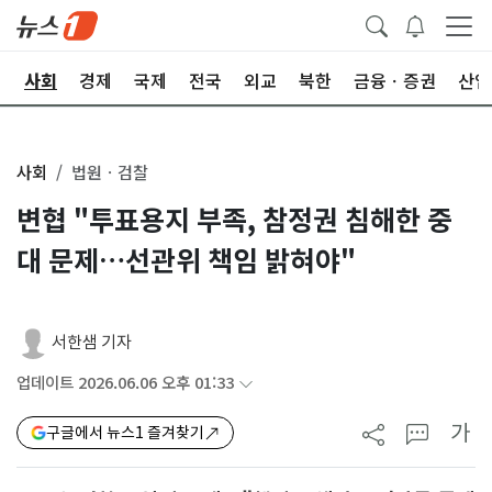
치
사회
경제
국제
전국
외교
북한
금융ㆍ증권
산업
사회
법원ㆍ검찰
변협 "투표용지 부족, 참정권 침해한 중
대 문제…선관위 책임 밝혀야"
서한샘 기자
업데이트 2026.06.06 오후 01:33
가
구글에서 뉴스1 즐겨찾기