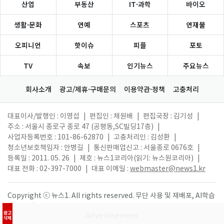
산업
부동산
IT·과학
바이오
생활·문화
연예
스포츠
연재물
오피니언
핫이슈
피플
포토
TV
속보
인기뉴스
주요뉴스
회사소개
광고/제휴·구매문의
이용약관·정책
고충처리
대표이사/발행인 : 이영섭
|
편집인 : 채원배
|
편집국장 : 김기성
|
주소 : 서울시 종로구 종로 47 (공평동,SC빌딩17층)
|
사업자등록번호 : 101-86-62870
|
고충처리인 : 김성환
|
청소년보호책임자 : 안병길
|
통신판매업신고 : 서울종로 0676호
|
등록일 : 2011. 05. 26
|
제호 : 뉴스1코리아(읽기: 뉴스원코리아)
|
대표 전화 : 02-397-7000
|
대표 이메일 :
webmaster@news1.kr
Copyright ⓒ 뉴스1. All rights reserved. 무단 사용 및 재배포, AI학습
활용 금지.
광고
삭제