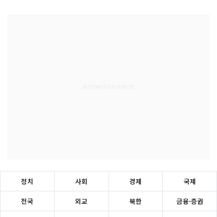
정치
사회
경제
국제
전국
외교
북한
금융·증권