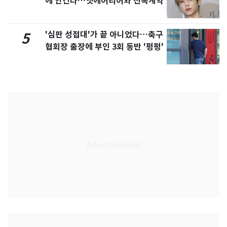
에 안긴다…앳에어리어와 전속계약
'심판 성접대'가 끝 아니었다…축구
5
협회장 출장에 부인 3회 동반 '펑펑'