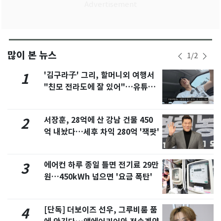
많이 본 뉴스
1
/
2
'김구라子' 그리, 할머니외 여행서
1
"친모 전라도에 잘 있어"…유튜브
서 언급
서장훈, 28억에 산 강남 건물 450
2
억 내놨다…세후 차익 280억 '잭팟'
에어컨 하루 종일 틀면 전기료 29만
3
원…450kWh 넘으면 '요금 폭탄'
[단독] 더보이즈 선우, 그루비룸 품
4