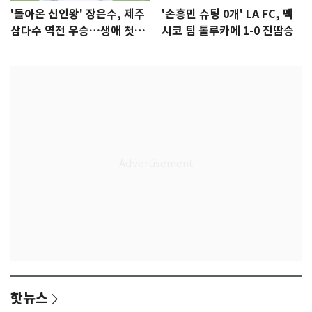
'돌아온 신인왕' 장은수, 제주
'손흥민 슈팅 0개' LA FC, 멕
삼다수 역전 우승…생애 첫승
시코 팀 톨루카에 1-0 진땀승
감격
핫뉴스