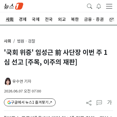
치
사회
경제
국제
전국
외교
북한
금융ㆍ증권
산업
사회
법원ㆍ검찰
'국회 위증' 임성근 前 사단장 이번 주 1
심 선고 [주목, 이주의 재판]
유수연 기자
2026.06.07 오전 07:00
가
구글에서 뉴스1 즐겨찾기