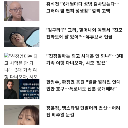
홍석천 "6개월마다 성병 검사받는다…
그래야 맘 편히 성생활" 깜짝 고백
'김구라子' 그리, 할머니외 여행서 "친모
전라도에 잘 있어"…유튜브서 언급
"친정엄마는 되고 시댁은 안 되냐"…3대
가족 여행 다녀오자, 시모 '발끈'
한정수, 황정민 응원 "얼굴 알려진 연예
인만 호구…폭로녀도 신분 공개해라"
장윤정, 뱅스타일 단발머리 변신…어려
진 비주얼 눈길