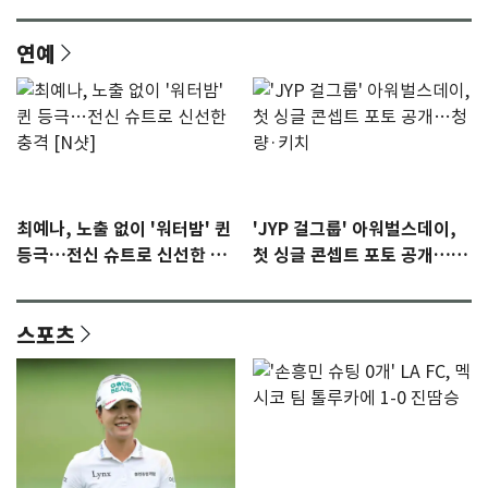
연예
최예나, 노출 없이 '워터밤' 퀸
'JYP 걸그룹' 아워벌스데이,
등극…전신 슈트로 신선한 충
첫 싱글 콘셉트 포토 공개…청
격 [N샷]
량·키치
스포츠