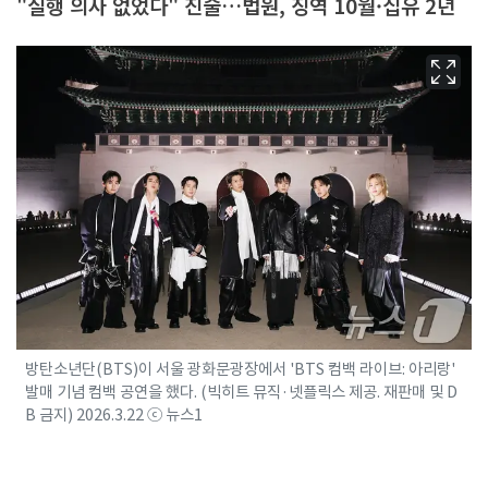
"실행 의사 없었다" 진술…법원, 징역 10월·집유 2년
방탄소년단(BTS)이 서울 광화문광장에서 'BTS 컴백 라이브: 아리랑'
발매 기념 컴백 공연을 했다. (빅히트 뮤직·넷플릭스 제공. 재판매 및 D
B 금지) 2026.3.22 ⓒ 뉴스1