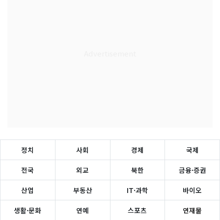
정치
사회
경제
국제
전국
외교
북한
금융·증권
산업
부동산
IT·과학
바이오
생활·문화
연예
스포츠
연재물