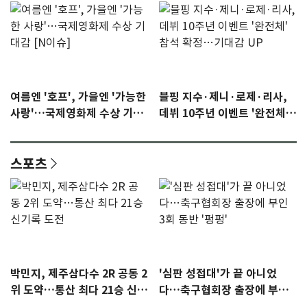
여름엔 '호프', 가을엔 '가능한
블핑 지수·제니·로제·리사,
사랑'…국제영화제 수상 기대
데뷔 10주년 이벤트 '완전체'
감 [N이슈]
참석 확정…기대감 UP
스포츠
박민지, 제주삼다수 2R 공동 2
'심판 성접대'가 끝 아니었
위 도약…통산 최다 21승 신기
다…축구협회장 출장에 부인
록 도전
3회 동반 '펑펑'