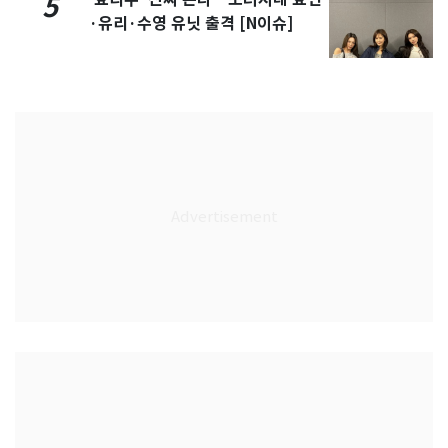
5
·유리·수영 유닛 출격 [N이슈]