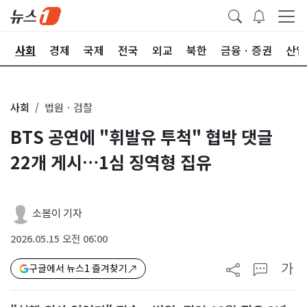
치
사회
경제
국제
전국
외교
북한
금융ㆍ증권
산업
사회
법원ㆍ검찰
BTS 공연에 "휘발유 투척" 협박 댓글
22개 게시…1심 징역형 집유
소봄이 기자
2026.05.15 오전 06:00
가
구글에서 뉴스1 즐겨찾기