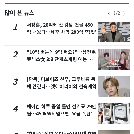
많이 본 뉴스
1
/
2
서장훈, 28억에 산 강남 건물 450
1
억 내놨다…세후 차익 280억 '잭팟'
"10억 버는데 9억 써요?"…삼전男
2
♥닉스女 3:3 단체소개팅 예능 화
제
[단독] 더보이즈 선우, 그루비룸 품
3
에 안긴다…앳에어리어와 전속계약
에어컨 하루 종일 틀면 전기료 29만
4
원…450kWh 넘으면 '요금 폭탄'
'효리수' 진짜 온다…소녀시대 효연