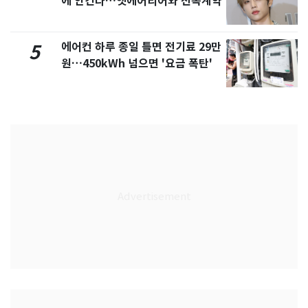
에 안긴다…앳에어리어와 전속계약
에어컨 하루 종일 틀면 전기료 29만
5
원…450kWh 넘으면 '요금 폭탄'