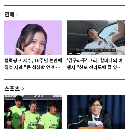
연예
블랙핑크 지수, 10주년 논란에
'김구라子' 그리, 할머니외 여
직접 사과 "큰 섭섭함 안겨 미
행서 "친모 전라도에 잘 있
안"
어"…유튜브서 언급
스포츠