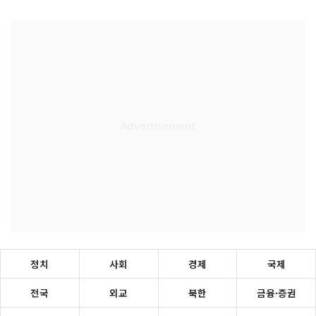
정치
사회
경제
국제
전국
외교
북한
금융·증권