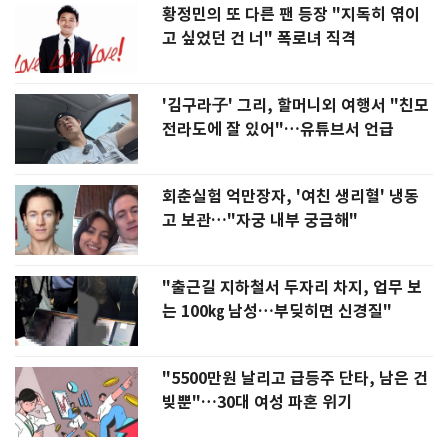
황정민의 또 다른 팬 등장 "지독히 엮이
고 싶었던 건 너" 폭로녀 직격
'김구라子' 그리, 할머니외 여행서 "친모
전라도에 잘 있어"…유튜브서 언급
회춘실험 억만장자, '여친 생리혈' 냉동
고 보관…"자궁 내부 궁금해"
"출근길 지하철서 두자리 차지, 업무 보
는 100㎏ 남성…부딪히면 신경질"
"5500만원 날리고 급등주 단타, 남은 건
빚뿐"…30대 여성 파혼 위기