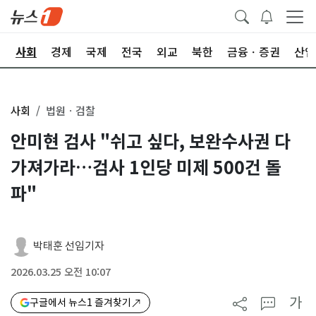
치
사회
경제
국제
전국
외교
북한
금융ㆍ증권
산업
사회
법원ㆍ검찰
안미현 검사 "쉬고 싶다, 보완수사권 다
가져가라…검사 1인당 미제 500건 돌
파"
박태훈 선임기자
2026.03.25 오전 10:07
가
구글에서 뉴스1 즐겨찾기