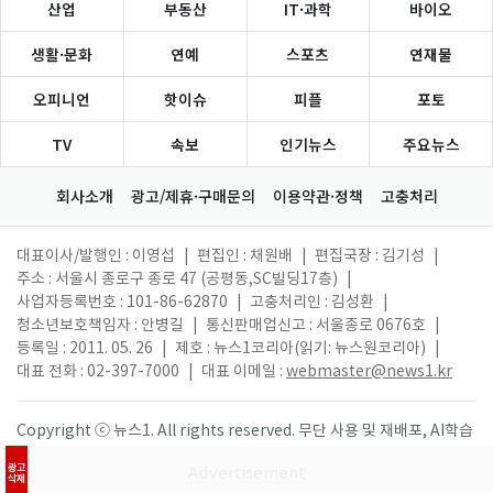
산업
부동산
IT·과학
바이오
생활·문화
연예
스포츠
연재물
오피니언
핫이슈
피플
포토
TV
속보
인기뉴스
주요뉴스
회사소개
광고/제휴·구매문의
이용약관·정책
고충처리
대표이사/발행인 : 이영섭
|
편집인 : 채원배
|
편집국장 : 김기성
|
주소 : 서울시 종로구 종로 47 (공평동,SC빌딩17층)
|
사업자등록번호 : 101-86-62870
|
고충처리인 : 김성환
|
청소년보호책임자 : 안병길
|
통신판매업신고 : 서울종로 0676호
|
등록일 : 2011. 05. 26
|
제호 : 뉴스1코리아(읽기: 뉴스원코리아)
|
대표 전화 : 02-397-7000
|
대표 이메일 :
webmaster@news1.kr
Copyright ⓒ 뉴스1. All rights reserved. 무단 사용 및 재배포, AI학습
활용 금지.
광고
삭제