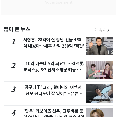
많이 본 뉴스
1
/
2
서장훈, 28억에 산 강남 건물 450
1
억 내놨다…세후 차익 280억 '잭팟'
"10억 버는데 9억 써요?"…삼전男
2
♥닉스女 3:3 단체소개팅 예능 화
제
'김구라子' 그리, 할머니외 여행서
3
"친모 전라도에 잘 있어"…유튜브
서 언급
[단독] 더보이즈 선우, 그루비룸 품
4