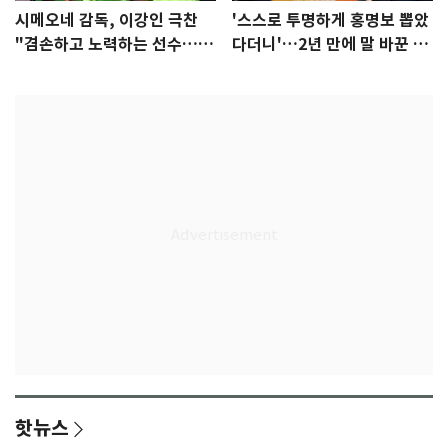
시메오네 감독, 이강인 극찬
'스스로 투명하게 홍명보 뽑았
"겸손하고 노력하는 선수…좋
다더니'…2년 만에 말 바꾼 이
은 첫인상"
임생
핫뉴스